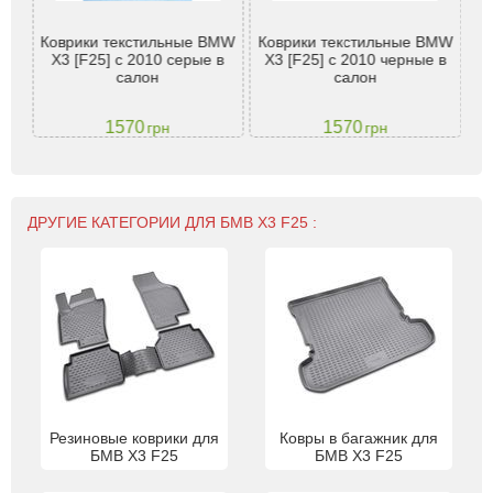
X3
Коврики текстильные BMW
Коврики текстильные BMW
Ко
з
X3 [F25] с 2010 серые в
X3 [F25] с 2010 черные в
(
 M
салон
салон
1570
1570
грн
грн
ДРУГИЕ КАТЕГОРИИ ДЛЯ БМВ Х3 F25 :
Резиновые коврики для
Ковры в багажник для
БМВ Х3 F25
БМВ Х3 F25