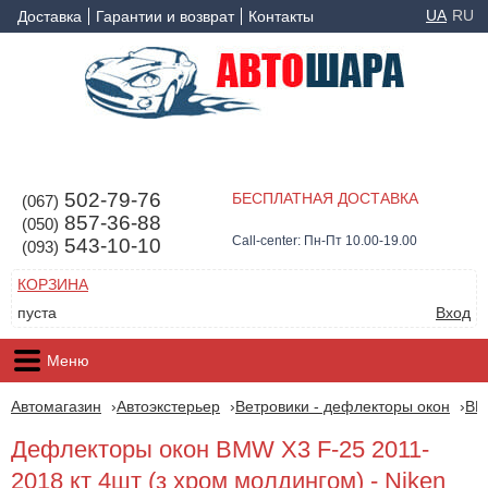
UA
RU
Доставка
Гарантии и возврат
Контакты
502-79-76
БЕСПЛАТНАЯ ДОСТАВКА
(067)
857-36-88
(050)
Call-center: Пн-Пт 10.00-19.00
543-10-10
(093)
КОРЗИНА
пуста
Вход
Меню
Автомагазин
Автоэкстерьер
Ветровики - дефлекторы окон
B
Дефлекторы окон BMW X3 F-25 2011-
2018 кт 4шт (з хром молдингом) - Niken