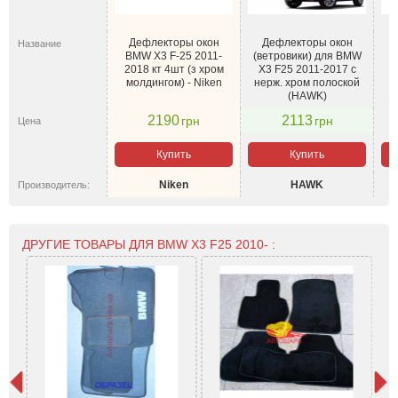
Дефлекторы окон
Дефлекторы окон
Название
BMW X3 F-25 2011-
(ветровики) для BMW
(
2018 кт 4шт (з хром
X3 F25 2011-2017 с
молдингом) - Niken
нерж. хром полоской
(HAWK)
2190
2113
грн
грн
Цена
Купить
Купить
Niken
HAWK
Производитель:
ДРУГИЕ ТОВАРЫ ДЛЯ BMW X3 F25 2010- :