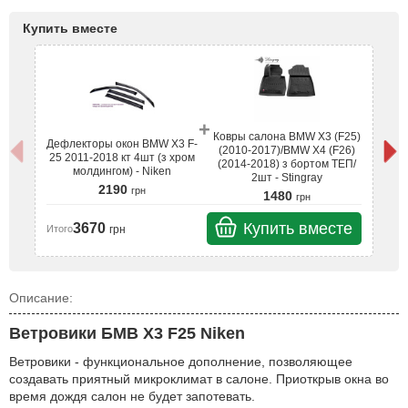
Купить вместе
+
Ковры салона BMW X3 (F25)
Де
Дефлекторы окон BMW X3 F-
(2010-2017)/BMW X4 (F26)
25
25 2011-2018 кт 4шт (з хром
(2014-2018) з бортом ТЕП/
молдингом) - Niken
2шт - Stingray
2190
грн
1480
грн
Ит
Купить вместе
3670
грн
Итого
Описание:
Ветровики БМВ Х3 F25 Niken
Ветровики - функциональное дополнение, позволяющее
создавать приятный микроклимат в салоне. Приоткрыв окна во
время дождя салон не будет запотевать.