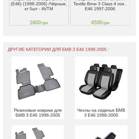
1
(Е46) (1998-2006) /Чёрные,
Textile Bmw 3 Class 4 пок .
Te
кт 5шт - AVTM
E46 1997-2006
1600
4500
грн
грн
ДРУГИЕ КАТЕГОРИИ ДЛЯ БМВ 3 E46 1998-2005 :
Резиновые коврики для
Чехлы на сиденья БМВ
БМВ 3 E46 1998-2005
3 E46 1998-2005