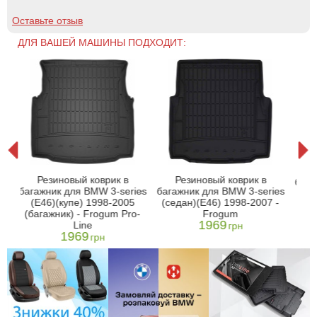
Оставьте отзыв
ДЛЯ ВАШЕЙ МАШИНЫ ПОДХОДИТ:
3
Резиновый коврик в
Резиновый коврик в
.
бага
багажник для BMW 3-series
багажник для BMW 3-series
(E4
(E46)(купе) 1998-2005
(седан)(E46) 1998-2007 -
20
(багажник) - Frogum Pro-
Frogum
1969
Line
грн
1969
грн