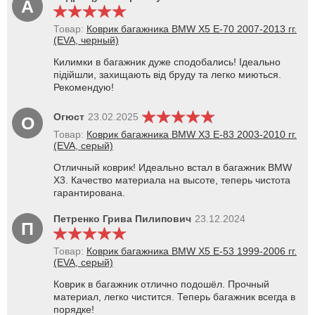
А
Товар:
Коврик багажника BMW X5 E-70 2007-2013 гг.
(EVA, черный)
Килимки в багажник дуже сподобались! Ідеально
підійшли, захищають від бруду та легко миються.
Рекомендую!
Огюст
23.02.2025
О
Товар:
Коврик багажника BMW X3 E-83 2003-2010 гг.
(EVA, серый)
Отличный коврик! Идеально встал в багажник BMW
X3. Качество материала на высоте, теперь чистота
гарантирована.
Петренко Грива Пилипович
23.12.2024
П
Товар:
Коврик багажника BMW X5 E-53 1999-2006 гг.
(EVA, серый)
Коврик в багажник отлично подошёл. Прочный
материал, легко чистится. Теперь багажник всегда в
порядке!