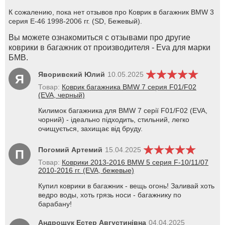
К сожалению, пока нет отзывов про Коврик в багажник BMW 3
серия E-46 1998-2006 гг. (SD, Бежевый).
Вы можете ознакомиться с отзывами про другие
коврики в багажник от производителя - Eva для марки
БМВ.
Яворивский Юлий
10.05.2025
Я
Товар:
Коврик багажника BMW 7 серия F01/F02
(EVA, черный)
Килимок багажника для BMW 7 серії F01/F02 (EVA,
чорний) - ідеально підходить, стильний, легко
очищується, захищає від бруду.
Погомий Артемий
15.04.2025
П
Товар:
Коврики 2013-2016 BMW 5 серия F-10/11/07
2010-2016 гг. (EVA, бежевые)
Купил коврики в багажник - вещь огонь! Заливай хоть
ведро воды, хоть грязь носи - багажнику по
барабану!
Андрощук Естер Августинівна
04.04.2025