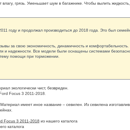
 влагу, грязь. Уменьшает шум в багажнике. Чтобы вылить жидкость
2011 году и продолжал производиться до 2018 года. Это был семей
тзывы за свою экономичность, динамичность и комфортабельность.
ти и надежности. Все модели были оснащены системами безопасно
истему помощи при торможении.
иал экологически чист, безвреден.
Ford Focus 3 2011-2018.
 Материал имеет иное название – севилен. Из севилена изготавли
ейнах.
rd Focus 3 2011-2018
из нашего каталога
его каталога