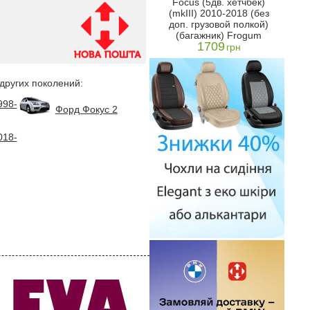
Focus (5дв. хетчбек)
 К
(SW, США, Черный)
(mkI
(mkIII) 2010-2018 (без
1349
Черный)
доп.
грн
доп. грузовой полкой)
(ба
н
(багажник) Frogum
1709
грн
 других поколений:
998-
Форд Фокус 2
018-