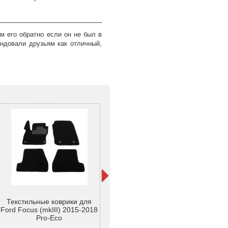
м его обратно если он не был в
ндовали друзьям как отличный,
Текстильные коврики для
Ковры салона ворс Ford
К
Ford Focus (mkIII) 2015-2018
Focus III (2011-)/Чёрные, кт.
F
Pro-Eco
5шт - AVTM