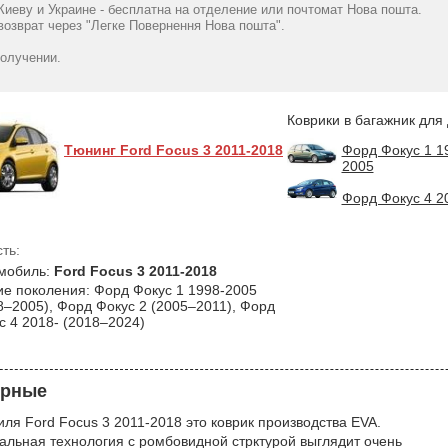
(2011-2018) Hatchback
(SD, США,
Киеву и Украине - бесплатна на отделение или почтомат Нова пошта.
(докатка) с бортиками
рестайлингу, 
озврат через "Легке Повернення Нова пошта".
1349
30 мм (Stingray)
гр
1725
грн
получении.
Коврики в багажник для
Тюнинг Ford Focus 3 2011-2018
Форд Фокус 1 1
2005
Форд Фокус 4 2
ть:
мобиль:
Ford Focus 3 2011-2018
ие поколения: Форд Фокус 1 1998-2005
8–2005), Форд Фокус 2 (2005–2011), Форд
с 4 2018- (2018–2024)
ерные
ля Ford Focus 3 2011-2018 это коврик производства EVA.
кальная технология с ромбовидной стрктурой выглядит очень