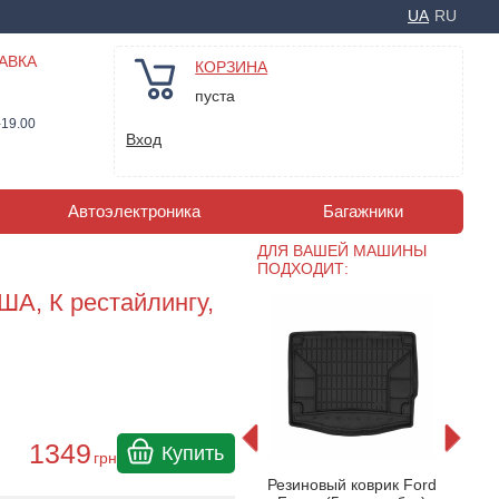
UA
RU
АВКА
КОРЗИНА
пуста
-19.00
Вход
Автоэлектроника
Багажники
ДЛЯ ВАШЕЙ МАШИНЫ
ПОДХОДИТ:
США, К рестайлингу,
1349
Купить
грн
ник Ford
Коврик в багажник Ford
Рези
Резиновый коврик Ford
017 гг.
Focus III 2011-2017 гг.
Fo