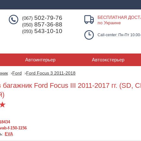
502-79-76
БЕСПЛАТНАЯ ДОСТ
(067)
по Украине
857-36-88
(050)
543-10-10
(093)
Call-center: Пн-Пт 10.00
Автоинтерьер
Автоэкстерьер
жник
Ford
Ford Focus 3 2011-2018
 багажник Ford Focus III 2011-2017 гг. (SD, 
й)
18434
ab-f-150-1156
Коврик в багажник для
Коврик в багаж
ль:
EVA
Ford Focus III (C346)
Focus III 2011-2