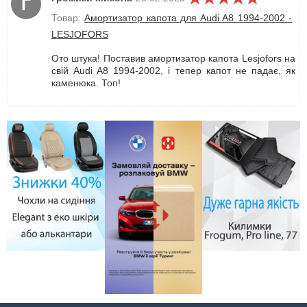
Г
Товар:
Амортизатор капота для Audi A8 1994-2002 -
LESJOFORS
Ото штука! Поставив амортизатор капота Lesjofors на
свій Audi A8 1994-2002, і тепер капот не падає, як
каменюка. Топ!