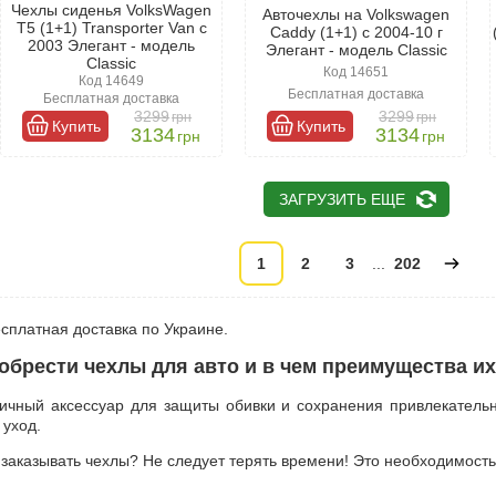
Чехлы сиденья VolksWagen
Авточехлы на Volkswagen
T5 (1+1) Transporter Van с
Caddy (1+1) с 2004-10 г
2003 Элегант - модель
Элегант - модель Classic
Classic
Код 14651
Код 14649
Бесплатная доставка
Бесплатная доставка
3299
3299
грн
грн
Купить
Купить
3134
3134
грн
грн
ЗАГРУЗИТЬ ЕЩЕ
1
2
3
...
202
сплатная доставка по Украине.
обрести чехлы для авто и в чем преимущества и
тичный аксессуар для защиты обивки и сохранения привлекательн
 уход.
 заказывать чехлы? Не следует терять времени! Это необходимость