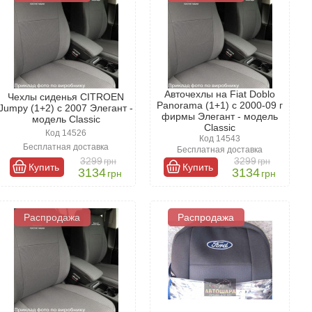
Авточехлы на Fiat Doblo
Чехлы сиденья CITROEN
Panorama (1+1) с 2000-09 г
Jumpy (1+2) с 2007 Элегант -
фирмы Элегант - модель
модель Classic
Classic
Код 14526
Код 14543
Бесплатная доставка
Бесплатная доставка
3299
3299
грн
грн
Купить
Купить
3134
3134
грн
грн
Распродажа
Распродажа