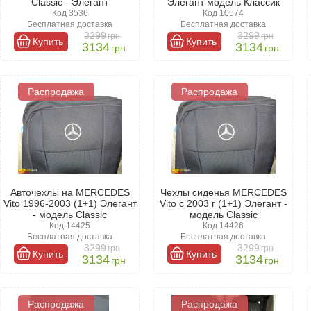
Classic - Элегант
Элегант модель Классик
Код 3536
Код 10574
Бесплатная доставка
Бесплатная доставка
3299
3299
грн
грн
Купить
Купить
3134
3134
грн
грн
Распродажа
Распродажа
Авточехлы на MERCEDES
Чехлы сиденья MERCEDES
Vito 1996-2003 (1+1) Элегант
Vito с 2003 г (1+1) Элегант -
- модель Classic
модель Classic
Код 14425
Код 14426
Бесплатная доставка
Бесплатная доставка
3299
3299
грн
грн
Купить
Купить
3134
3134
грн
грн
Распродажа
Распродажа