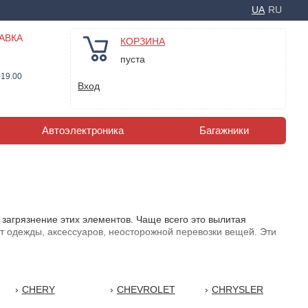
UA
RU
АВКА
КОРЗИНА
пуста
-19.00
Вход
Автоэлектроника
Багажники
загрязнение этих элементов. Чаще всего это вылитая
 от одежды, аксессуаров, неосторожной перевозки вещей. Эти
реждения помогут авточехлы. Эти аксессуары практически
ественные чехлы на авто доступно на сайте.
CHERY
CHEVROLET
CHRYSLER