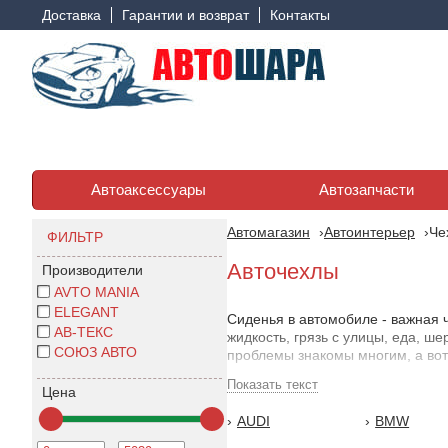
Доставка
Гарантии и возврат
Контакты
Автоаксессуары
Автозапчасти
Автомагазин
Автоинтерьер
Че
ФИЛЬТР
Авточехлы
Производители
AVTO MANIA
ELEGANT
Сиденья в автомобиле - важная 
АВ-ТЕКС
жидкость, грязь с улицы, еда, ш
СОЮЗ АВТО
проблемы знакомы многим, а вот
Показать текст
Команда интернет-магазина avtos
Цена
необходимы для покупки, имеют 
AUDI
BMW