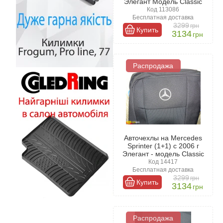
Элегант Модель Classic
Код 113086
Бесплатная доставка
3299
грн
Купить
3134
грн
Распродажа
Авточехлы на Mercedes
Sprinter (1+1) с 2006 г
Элегант - модель Classic
Код 14417
Бесплатная доставка
3299
грн
Купить
3134
грн
Распродажа