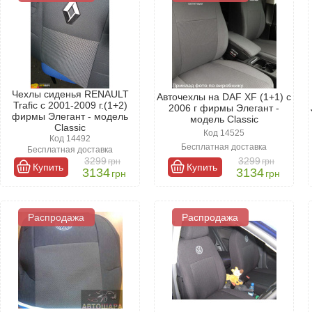
Чехлы сиденья RENAULT
Авточехлы на DAF XF (1+1) c
Trafic с 2001-2009 г.(1+2)
2006 г фирмы Элегант -
фирмы Элегант - модель
модель Classic
Classic
Код 14525
Код 14492
Бесплатная доставка
Бесплатная доставка
3299
3299
грн
грн
Купить
Купить
3134
3134
грн
грн
Распродажа
Распродажа