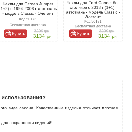
Чехлы для Ford Conect без
Чехлы для Citroen Jumper
столиков c 2013 г (1+1)-
(1+2) с 1994-2006 г-автоткань
автоткань - модель Classic -
- модель Classic - Элегант
Элегант
Код 50176
Код 50181
Бесплатная доставка
Бесплатная доставка
3299
3299
грн
грн
Купить
Купить
3134
3134
грн
грн
х использования?
ого вида салона. Качественные изделия отличает плотная
 для сохранности сидений!