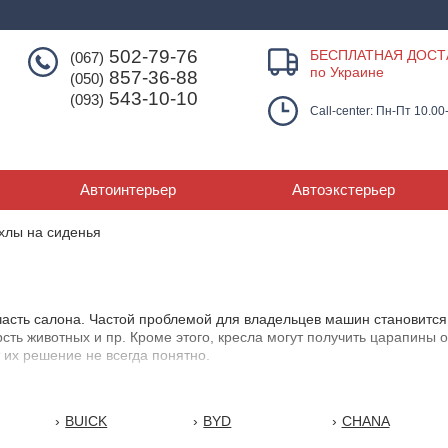
502-79-76
БЕСПЛАТНАЯ ДОСТ
(067)
по Украине
857-36-88
(050)
543-10-10
(093)
Call-center: Пн-Пт 10.00
Автоинтерьер
Автоэкстерьер
хлы на сиденья
часть салона. Частой проблемой для владельцев машин становится 
ерсть животных и пр. Кроме этого, кресла могут получить царапины
 их решение не всегда понятно.
hara.kiev.ua знает - беречь презентабельный вид и исключить пов
целый ряд преимуществ. Быстро и легко выбрать правильные и кач
BUICK
BYD
CHANA