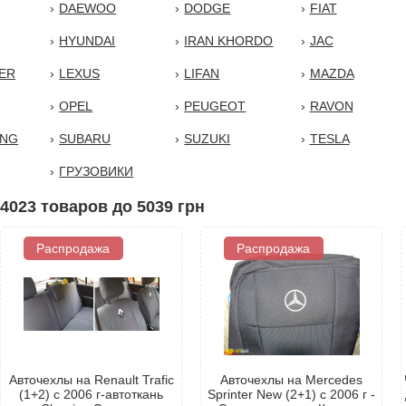
DAEWOO
DODGE
FIAT
HYUNDAI
IRAN KHORDO
JAC
ER
LEXUS
LIFAN
MAZDA
OPEL
PEUGEOT
RAVON
ONG
SUBARU
SUZUKI
TESLA
ГРУЗОВИКИ
 4023 товаров до 5039 грн
Распродажа
Распродажа
Авточехлы на Renault Trafic
Авточехлы на Mercedes
(1+2) с 2006 г-автоткань
Sprinter New (2+1) с 2006 г -