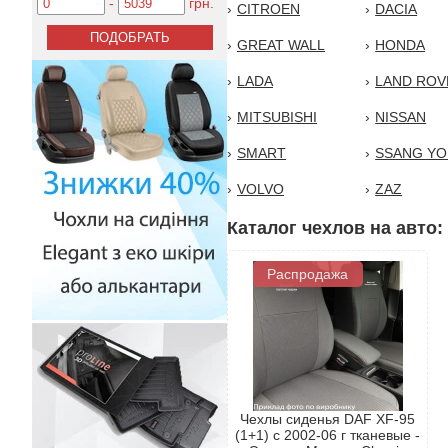
-
грн.
CITROEN
DACIA
GREAT WALL
HONDA
LADA
LAND ROV
MITSUBISHI
NISSAN
SMART
SSANG Y
VOLVO
ZAZ
Каталог чехлов на авто:
Распродажа
Чехлы сиденья DAF XF-95
(1+1) c 2002-06 г тканевые -