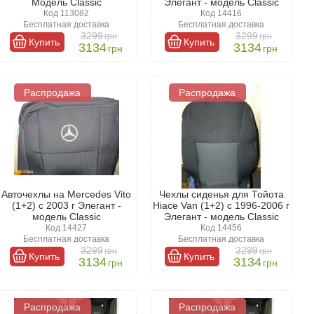
Модель Classic
Элегант - модель Classic
Код 113082
Код 14416
Бесплатная доставка
Бесплатная доставка
3299
3299
грн
грн
Купить
Купить
3134
3134
грн
грн
Распродажа
Распродажа
Авточехлы на Mercedes Vito
Чехлы сиденья для Тойота
(1+2) с 2003 г Элегант -
Hiace Van (1+2) с 1996-2006 г
модель Classic
Элегант - модель Classic
Код 14427
Код 14456
Бесплатная доставка
Бесплатная доставка
3299
3299
грн
грн
Купить
Купить
3134
3134
грн
грн
Распродажа
Распродажа