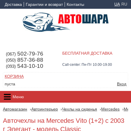
UA
RU
Доставка
Гарантии и возврат
Контакты
502-79-76
БЕСПЛАТНАЯ ДОСТАВКА
(067)
857-36-88
(050)
Call-center: Пн-Пт 10.00-19.00
543-10-10
(093)
КОРЗИНА
пуста
Вход
Меню
Автомагазин
Автоинтерьер
Чехлы на сиденья
Mercedes
Mer
Авточехлы на Mercedes Vito (1+2) с 2003
г Элегант - модель Classic