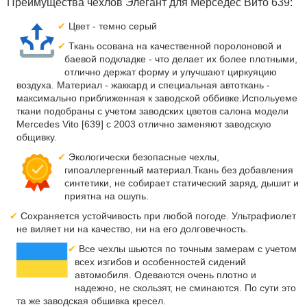
Преимущества чехлов Элегант для Мерседес Вито 639:
Цвет - темно серый
Ткань осована на качественной поролоновой и
баевой подкладке - что делает их более плотными,
отлично держат форму и улучшают циркуяцию
воздуха. Материал - жаккард и специальная автоткань -
максимально приближенная к заводской оббивке.Испольуеме
ткани подобраны с учетом заводских цветов салона модели
Mercedes Vito [639] с 2003 отлично заменяют заводскую
общивку.
Экологически безопасные чехлы,
гипоаллергенный материал.Ткань без добавления
синтетики, не собирает статический заряд, дышит и
приятна на ошупь.
Сохраняется устойчивость при любой погоде. Ультрафиолет
не виляет ни на качество, ни на его долговечность.
Все чехлы шьются по точным замерам с учетом
всех изгибов и особенностей сидений
автомобиля. Одеваются очень плотно и
надежно, не скользят, не сминаются. По сути это
та же заводская обшивка кресел.