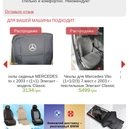
стильно и комфортно. Рекомендую!
Оставьте отзыв
ДЛЯ ВАШЕЙ МАШИНЫ ПОДХОДИТ:
Распродажа
Распродажа
Р
es
Чехл
Чехлы сиденья MERCEDES
Чехлы для Mercedes Vito
Benz
Vito с 2003 г (1+1) Элегант -
(1+1/2/3) 7 мест с 2003 г -
201
модель Classic
текстильные Элегант Classic
т
3134
5499
грн
грн