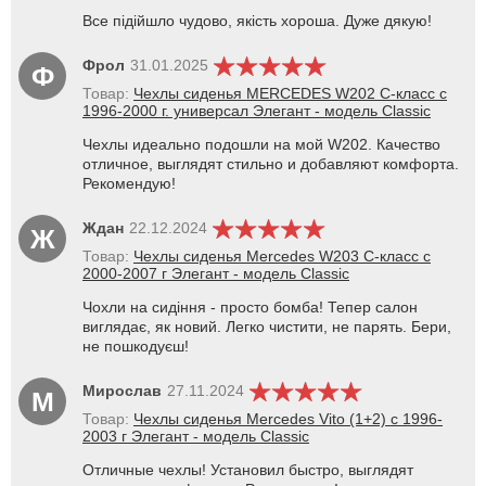
Все підійшло чудово, якість хороша. Дуже дякую!
Фрол
31.01.2025
Ф
Товар:
Чехлы сиденья MERCEDES W202 С-класс с
1996-2000 г. универсал Элегант - модель Classic
Чехлы идеально подошли на мой W202. Качество
отличное, выглядят стильно и добавляют комфорта.
Рекомендую!
Ждан
22.12.2024
Ж
Товар:
Чехлы сиденья Mercedes W203 С-класс с
2000-2007 г Элегант - модель Classic
Чохли на сидіння - просто бомба! Тепер салон
виглядає, як новий. Легко чистити, не парять. Бери,
не пошкодуєш!
Мирослав
27.11.2024
М
Товар:
Чехлы сиденья Mercedes Vito (1+2) с 1996-
2003 г Элегант - модель Classic
Отличные чехлы! Установил быстро, выглядят