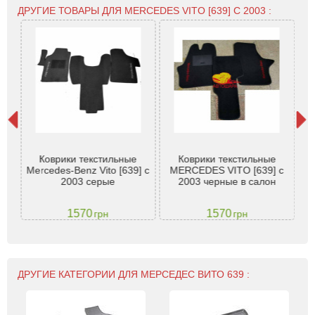
ДРУГИЕ ТОВАРЫ ДЛЯ MERCEDES VITO [639] С 2003 :
Т
es-
Коврики текстильные
Коврики текстильные
Ec
ні
Mercedes-Benz Vito [639] с
MERCEDES VITO [639] с
Be
2003 серые
2003 черные в салон
1570
1570
грн
грн
ДРУГИЕ КАТЕГОРИИ ДЛЯ МЕРСЕДЕС ВИТО 639 :