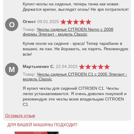
Купил чехлы на сиденья, теперь тачка как новая.
Держатся крепко, выглядят огонь! Не зря потратился!
Огюст
09.01.2025
О
Товар:
Чехлы сиденья CITROEN Nemo c 2008
фирмы Элегант - модель Classic
Купив чохли на сидіння - краса! Тепер тарабаню в
машині, як пан. Не йорзають, не парять. Рекомендую
всім!
Мартыненко С.
22.04.2023
М
Товар:
Чехлы сиденья CITROEN С1 с 2005 Элегант -
модель Classic
Я купил чехлы для сидений CITROEN С1. Чехлы
легко устанавливаются. Я очень доволен покупкой и
рекомендую эти чехлы всем владельцам CITROEN
С1
Оставьте отзыв
ДЛЯ ВАШЕЙ МАШИНЫ ПОДХОДИТ: