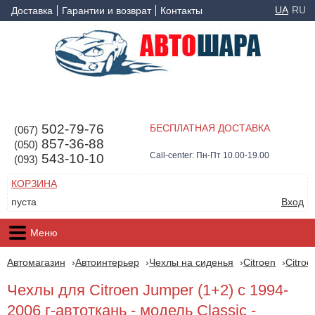
UA
RU
Доставка
Гарантии и возврат
Контакты
502-79-76
БЕСПЛАТНАЯ ДОСТАВКА
(067)
857-36-88
(050)
Call-center: Пн-Пт 10.00-19.00
543-10-10
(093)
КОРЗИНА
пуста
Вход
Меню
Автомагазин
Автоинтерьер
Чехлы на сиденья
Citroen
Citro
Чехлы для Citroen Jumper (1+2) с 1994-
2006 г-автоткань - модель Classic -