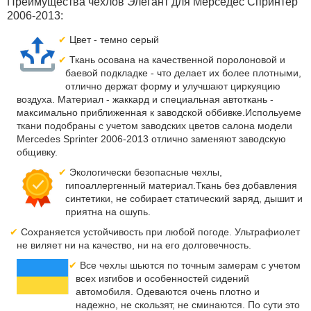
Преимущества чехлов Элегант для Мерседес Спринтер
2006-2013:
Цвет - темно серый
Ткань осована на качественной поролоновой и
баевой подкладке - что делает их более плотными,
отлично держат форму и улучшают циркуяцию
воздуха. Материал - жаккард и специальная автоткань -
максимально приближенная к заводской оббивке.Испольуеме
ткани подобраны с учетом заводских цветов салона модели
Mercedes Sprinter 2006-2013 отлично заменяют заводскую
общивку.
Экологически безопасные чехлы,
гипоаллергенный материал.Ткань без добавления
синтетики, не собирает статический заряд, дышит и
приятна на ошупь.
Сохраняется устойчивость при любой погоде. Ультрафиолет
не виляет ни на качество, ни на его долговечность.
Все чехлы шьются по точным замерам с учетом
всех изгибов и особенностей сидений
автомобиля. Одеваются очень плотно и
надежно, не скользят, не сминаются. По сути это