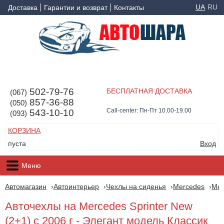
UA
RU
Доставка
Гарантии и возврат
Контакты
502-79-76
БЕСПЛАТНАЯ ДОСТАВКА
(067)
857-36-88
(050)
Call-center: Пн-Пт 10.00-19.00
543-10-10
(093)
КОРЗИНА
пуста
Вход
Меню
Автомагазин
Автоинтерьер
Чехлы на сиденья
Mercedes
Mer
Авточехлы на Mercedes Sprinter New
(2+1) с 2006 г - Элегант модель Классик