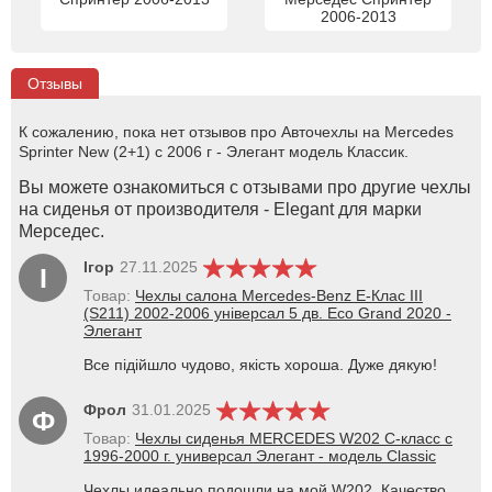
2006-2013
Отзывы
К сожалению, пока нет отзывов про Авточехлы на Mercedes
Sprinter New (2+1) с 2006 г - Элегант модель Классик.
Вы можете ознакомиться с отзывами про другие чехлы
на сиденья от производителя - Elegant для марки
Мерседес.
Ігор
27.11.2025
І
Товар:
Чехлы салона Mercedes-Benz E-Клас III
(S211) 2002-2006 універсал 5 дв. Eco Grand 2020 -
Элегант
Все підійшло чудово, якість хороша. Дуже дякую!
Фрол
31.01.2025
Ф
Товар:
Чехлы сиденья MERCEDES W202 С-класс с
1996-2000 г. универсал Элегант - модель Classic
Чехлы идеально подошли на мой W202. Качество