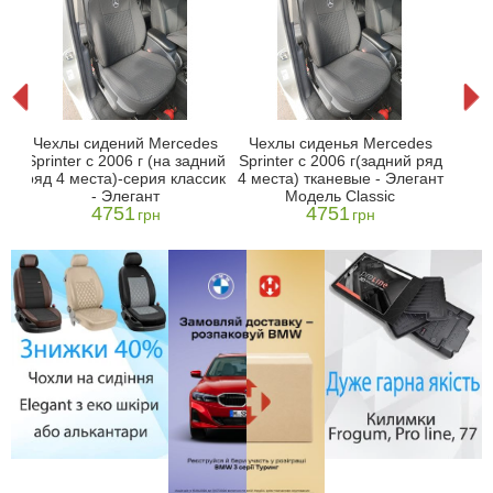
Авт
Чехлы сидений Mercedes
Чехлы сиденья Mercedes
Sp
Sprinter с 2006 г (на задний
Sprinter с 2006 г(задний ряд
c
Эле
ряд 4 места)-серия классик
4 места) тканевые - Элегант
- Элегант
Модель Classic
4751
4751
грн
грн