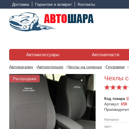
Доставка
Гарантии и возврат
Контакты
Автоаксессуары
Автозапчасти
Автомагазин
Автоинтерьер
Чехлы на сиденья
Грузовики
Чехлы си
Распродажа
Код товара
1
Артикул:
658
Производите
Материал:
Цвет: