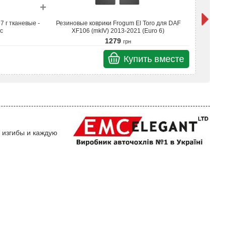
+
7 г тканевые -
Резиновые коврики Frogum El Toro для DAF
Чехлы
c
XF106 (mkIV) 2013-2021 (Euro 6)
1279
грн
Купить вместе
Итого
 изгибы и каждую