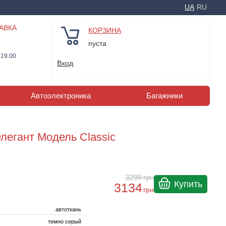
UA
RU
АВКА
КОРЗИНА
пуста
-19.00
Вход
Автоэлектроника
Багажники
Элегант Модель Classic
3299
грн
Купить
3134
грн
автоткань
темно серый