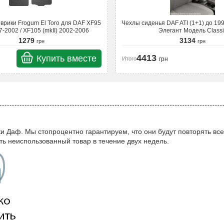
врики Frogum El Toro для DAF XF95
Чехлы сиденья DAF ATI (1+1) до 199
7-2002 / XF105 (mkII) 2002-2006
Элегант Модель Classi
1279
3134
грн
грн
4413
Купить вместе
Итого
грн
и Даф. Мы стопроцентно гарантируем, что они будут повторять все
уть неиспользованный товар в течение двух недель.