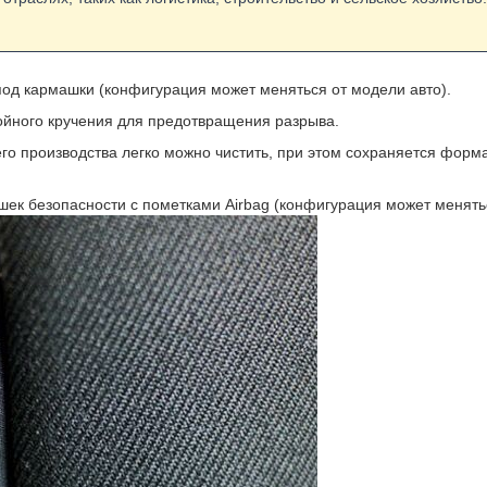
од кармашки (конфигурация может меняться от модели авто).
йного кручения для предотвращения разрыва.
его производства легко можно чистить, при этом сохраняется форм
ек безопасности с пометками Airbag (конфигурация может менятьс