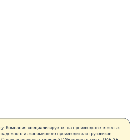
оду. Компания специализируется на производстве тяжелых
 надежного и экономичного производителя грузовиков
тво. Среди популярных моделей DAF можно назвать DAF XF,