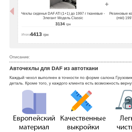
+
Чехлы сиденья DAF ATI (1+1) до 1997 г тканевые -
Резиновые ко
Элегант Модель Classic
(mkI) 199
3134
грн
4413
Итого
грн
Описание:
Авточехлы для DAF из автоткани
Каждый чехол выполнен в точности по форме салона Грузовик
деталь. Кроме того, у каждого клиента есть возможность верн