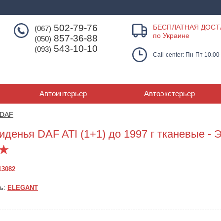
502-79-76
БЕСПЛАТНАЯ ДОСТ
(067)
по Украине
857-36-88
(050)
543-10-10
(093)
Call-center: Пн-Пт 10.00
Автоинтерьер
Автоэкстерьер
DAF
денья DAF ATI (1+1) до 1997 г тканевые - 
13082
ль:
ELEGANT