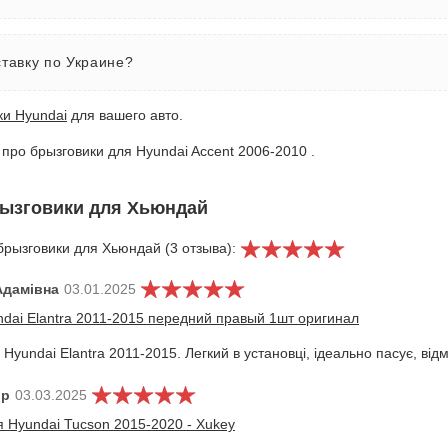
ставку по Украине?
ки Hyundai
для вашего авто.
про брызговики для Hyundai Accent 2006-2010 .
рызговики для Хьюндай
брызговики для Хьюндай (3 отзыва):
Адамівна
03.01.2025
ndai Elantra 2011-2015 передний правый 1шт оригинал
 Hyundai Elantra 2011-2015. Легкий в установці, ідеально пасує, відм
ир
03.03.2025
я Hyundai Tucson 2015-2020 - Xukey