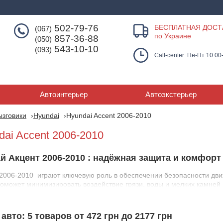
502-79-76
БЕСПЛАТНАЯ ДОСТ
(067)
по Украине
857-36-88
(050)
543-10-10
(093)
Call-center: Пн-Пт 10.00
Автоинтерьер
Автоэкстерьер
ызговики
Hyundai
Hyundai Accent 2006-2010
ai Accent 2006-2010
 Акцент 2006-2010 : надёжная защита и комфорт
2006-2010 играют ключевую роль в обеспечении безопасности дви
поможет минимизировать воздействие грязи, воды и мелких камней 
ики обеспечивают надёжную защиту, предотвращая преждевременн
авто: 5 товаров от 472 грн до 2177 грн