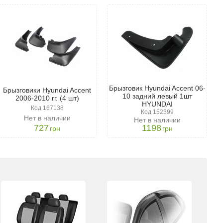
ьцев.
Брызговик Hyundai Accent 06-
Брызговики Hyundai Accent
10 задний левый 1шт
2006-2010 гг. (4 шт)
HYUNDAI
ых арок.
Код 167138
Код 152399
тиками.
Нет в наличии
Нет в наличии
тильный внешний вид.
727
1198
грн
грн