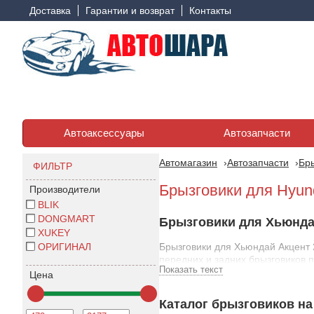
Доставка
Гарантии и возврат
Контакты
Автоаксессуары
Автозапчасти
Автомагазин
Автозапчасти
Бр
ФИЛЬТР
Брызговики для Hyund
Производители
BLIK
DONGMART
Брызговики для Хьюндай
XUKEY
ОРИГИНАЛ
Брызговики для Хьюндай Акцент 
передних и задних брызговиков 
Показать текст
Цена
Правильно подобранные брызгов
аварийных ситуаций на дороге.
Каталог брызговиков на 