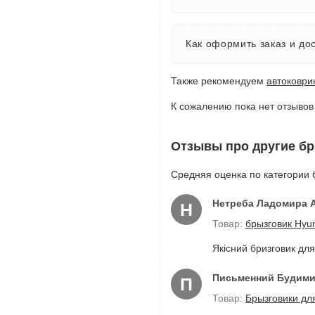
Как оформить заказ и до
Также рекомендуем
автоковри
К сожалению пока нет отзывов 
Отзывы про другие б
Средняя оценка по категории 
Нетреба Ладомира 
Н
Товар:
брызговик Hyu
Якісний бризговик для
Письменний Будим
П
Товар:
Брызговики дл