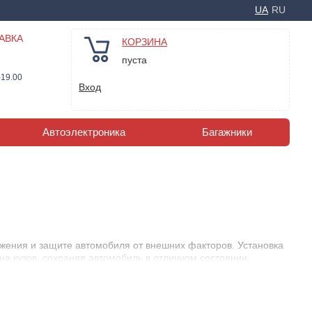
UA
RU
АВКА
КОРЗИНА
пуста
-19.00
Вход
Автоэлектроника
Багажники
жения и защите автомобиля от внешних факторов. Установка
на кузов, сохраняя автомобиль в отличном состоянии.
ый износ деталей автомобиля и снижая риск создания