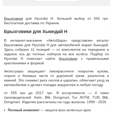
Брызговики
для Hyundai H: большой выбор от 555 грн.
Бесплатная доставка по Украине.
Брызговики для Хьюндай H
В интернет-магазине «АвтоШара» представлен каталог
Брызговики для Hyundai H для автомобилей марки Хьюндай.
Здесь собрано 11 позиций — от комплектов на переднюю и
заднюю ось до полных наборов на все колёса. Подбор по
Hyundai H помогает найти
брызговики
с правильными
креплениями и формой.
Аксессуары защищают лакокрасочное покрытие кузова,
пороги и боковые части от дорожной грязи, реагентов и
камней. Это снижает риск сколов и царапин, облегчает уход за
автомобилем и делает поездки аккуратнее в любую погоду.
от 555 грн до 2017 грн. В ассортименте — 4 таких
производителей: Avtm, Blik, Dongmart, Tur: AVTM, TUR, Blik,
Dongmart. Изделия рассчитаны на годы выпуска: 1999 - 2026.
Полный комплект
— защита всех колёсных арок