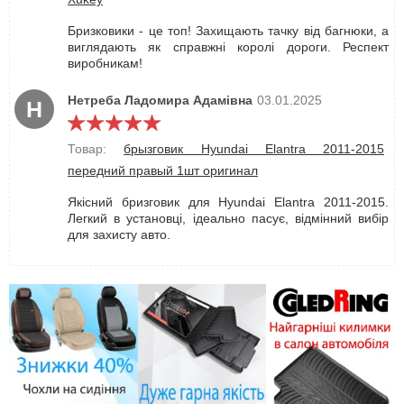
Бризковики - це топ! Захищають тачку від багнюки, а
виглядають як справжні королі дороги. Респект
виробникам!
Нетреба Ладомира Адамівна
03.01.2025
Н
Товар:
брызговик Hyundai Elantra 2011-2015
передний правый 1шт оригинал
Якісний бризговик для Hyundai Elantra 2011-2015.
Легкий в установці, ідеально пасує, відмінний вибір
для захисту авто.