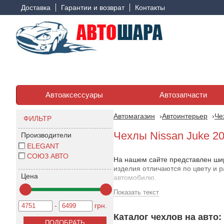
Доставка
Гарантии и возврат
Контакты
Автоаксессуары
Автозапчасти
Автомагазин
Автоинтерьер
Че
ФИЛЬТР
Чехлы Nissan Juke 2
Производители
ELEGANT
СОЮЗ АВТО
На нашем сайте представлен шир
изделия отличаются по цвету и 
Цена
автомобилю.
Показать текст
Чехлы для Ниссан Жук 2010-2018 
хорошо защищают от крошек и ра
-
грн.
чехлы доступны по цене, что де
Каталог чехлов на авто: 
возможность пропускать влагу к 