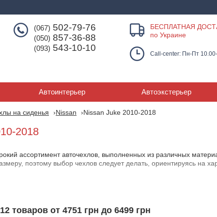
502-79-76
БЕСПЛАТНАЯ ДОСТ
(067)
по Украине
857-36-88
(050)
543-10-10
(093)
Call-center: Пн-Пт 10.00
Автоинтерьер
Автоэкстерьер
хлы на сиденья
Nissan
Nissan Juke 2010-2018
010-2018
окий ассортимент авточехлов, выполненных из различных материа
размеру, поэтому выбор чехлов следует делать, ориентируясь на х
эффективно защищают от пыли, грязи, а в некоторых случаях - от
злитых напитков. Они обладают привлекательным дизайном, котор
лает их привлекательным вариантом для многих автовладельцев. Од
12 товаров от 4751 грн до 6499 грн
сиденьям.