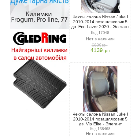
Чехлы салона Nissan Juke I
2010-2014 позашляховик 5
дв. Eco Lazer 2020 - Элегант
Код 17048
Нет в наличии
6899
грн
4139
грн
Чехлы салона Nissan Juke І
2010-2014 позашляховик 5
дв. Vip Elite - Элегант
Код 138468
Нет в наличии