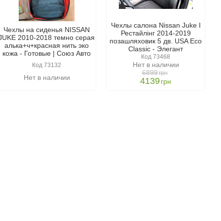
Чехлы салона Nissan Juke І
Чехлы на сиденья NISSAN
Рестайлінг 2014-2019
JUKE 2010-2018 темно серая
позашляховик 5 дв. USA Eco
алька+ч+красная нить эко
Classic - Элегант
кожа - Готовые | Союз Авто
Код 73468
Нет в наличии
Код 73132
6899
грн
Нет в наличии
4139
грн