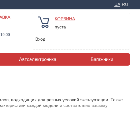
UA
RU
АВКА
КОРЗИНА
пуста
-19.00
Вход
Автоэлектроника
Багажники
лов, подходящих для разных условий эксплуатации. Также
арактеристики каждой модели и соответствие вашему
 пятен и влаги. Тканевые модели устойчивы к загрязнениям и
ый подчеркнет индивидуальность вашего автомобиля. Такие
нако их недостаток - малая устойчивость к повреждениям и