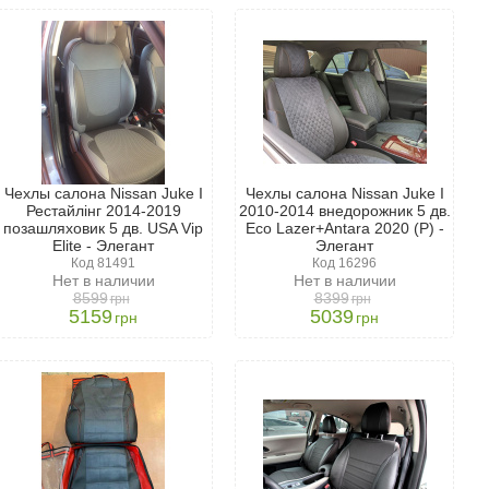
ью к пятнам и грязи. Эти материалы долговечны и служат
не пропускает влагу, выдерживает значительные нагрузки и
Чехлы салона Nissan Juke І
Чехлы салона Nissan Juke І
Рестайлінг 2014-2019
2010-2014 внедорожник 5 дв.
позашляховик 5 дв. USA Vip
Eco Lazer+Antara 2020 (P) -
Elite - Элегант
Элегант
Код 81491
Код 16296
Нет в наличии
Нет в наличии
8599
8399
грн
грн
5159
5039
грн
грн