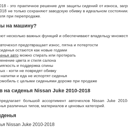
018 - это практичное решение для защиты сидений от износа, за
2018 не только сохраняют заводскую обивку в идеальном состояни
иля при перепродаже.
лы на машину?
ют несколько важных функций и обеспечивают владельцу множест
авточехол предотвращает износ, пятна и потертости
сиденья остаются как новые годами
денья авто
можно стирать или протирать
енение цвета и стиля салона
мягкость и поддержка спины
х - когти не повредят обивку
 напитки и еда не испортят сиденья
томобиль с целыми сиденьями дороже при продаже
 на сиденья Nissan Juke 2010-2018
предлагает большой ассортимент авточехлов Nissan Juke 201
ья различных типов, материалов и ценовых категорий.
иденья
ья Nissan Juke 2010-2018