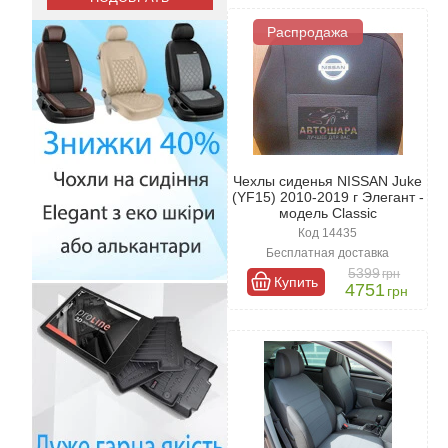
Мы также предлагаем чехлы из г
Распродажа
долго, но имеют более высокую 
легко очищается от любых пятен.
Чехлы сиденья NISSAN Juke
(YF15) 2010-2019 г Элегант -
модель Classic
Код 14435
Бесплатная доставка
5399
грн
Купить
4751
грн