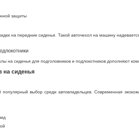
енной защиты
кидки на передние сиденья. Такой авточехол на машину надеваетс
подлокотники
лы на сиденья для подголовников и подлокотников дополняют ком
 на сиденья
й популярный выбор среди автовладельцев. Современная экокожа
вид
кой