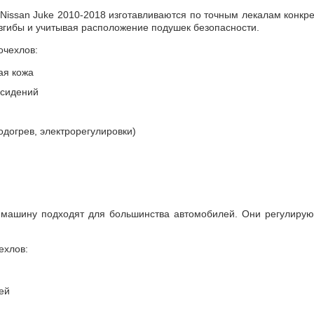
Nissan Juke 2010-2018 изготавливаются по точным лекалам конкр
згибы и учитывая расположение подушек безопасности.
очехлов:
ая кожа
 сидений
одогрев, электрорегулировки)
машину подходят для большинства автомобилей. Они регулируют
ехлов:
ей