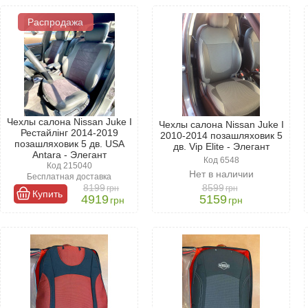
обелена, жаккарда и флоков, которые отличаются высокой стойкост
Распродажа
цену. Экокожа - универсальный материал для защиты сидений. Она 
 Также она долговечна, но стоит дороже.
Чехлы салона Nissan Juke І
Чехлы салона Nissan Juke І
Рестайлінг 2014-2019
2010-2014 позашляховик 5
позашляховик 5 дв. USA
дв. Vip Elite - Элегант
Antara - Элегант
Код 6548
Код 215040
Нет в наличии
Бесплатная доставка
8199
8599
грн
грн
Купить
4919
5159
грн
грн