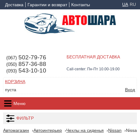
UA
RU
Доставка
Гарантии и возврат
Контакты
502-79-76
БЕСПЛАТНАЯ ДОСТАВКА
(067)
857-36-88
(050)
Call-center: Пн-Пт 10.00-19.00
543-10-10
(093)
КОРЗИНА
пуста
Вход
Меню
ФИЛЬТР
Автомагазин
Автоинтерьер
Чехлы на сиденья
Nissan
Nissan