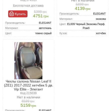
Нет в наличии
долговечна, но стоит дороже.
6899
грн
Бесплатная доставка
4139
грн
5399
грн
Купить
Производитель:
ELEGANT
4751
грн
Материал:
экокожа
Производитель:
ELEGANT
Цвет:
EL009 Черный.Экокожа.Перф.
Материал:
автоткань
Ромб
Цвет:
темно серый
Кузов:
хетчбек
Чехлы салона Nissan Leaf II
(ZE1) 2017-2022 хетчбек 5 дв.
Vip Elite - Элегант
Код 215039
Нет в наличии
8599
грн
5159
грн
Производитель:
ELEGANT