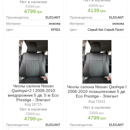
Нет в наличии
6899
грн
7999
грн
4139
грн
4799
грн
Производитель:
ELEGANT
Производитель:
ELEGANT
Материал:
экокожа
Материал:
экокожа
Цвет:
Серый бок Серый.Пилот
Цвет:
EP001
Чехлы салона Nissan
Чехлы салона Nissan Qashqai I
Qashqai+2 I 2008-2010
2006-2010 позашляховик 5 дв.
внедорожник 5 дв. 5 м Eco
Eco Prestige - Элегант
Prestige - Элегант
Код 73411
Код 16715
Нет в наличии
Нет в наличии
7999
грн
7999
грн
4799
грн
4799
грн
Производитель:
ELEGANT
Производитель:
ELEGANT