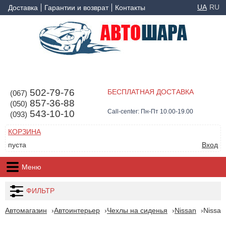
UA
RU
Доставка
Гарантии и возврат
Контакты
502-79-76
БЕСПЛАТНАЯ ДОСТАВКА
(067)
857-36-88
(050)
Call-center: Пн-Пт 10.00-19.00
543-10-10
(093)
КОРЗИНА
пуста
Вход
Меню
ФИЛЬТР
Автомагазин
Автоинтерьер
Чехлы на сиденья
Nissan
Nissan