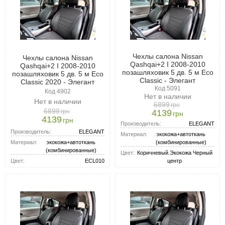
Чехлы салона Nissan
Чехлы салона Nissan
Qashqai+2 I 2008-2010
Qashqai+2 I 2008-2010
позашляховик 5 дв. 5 м Eco
позашляховик 5 дв. 5 м Eco
Classic - Элегант
Classic 2020 - Элегант
Код 5091
Код 4902
Нет в наличии
Нет в наличии
6899
грн
6899
грн
4139
грн
4139
грн
Производитель:
ELEGANT
Производитель:
ELEGANT
Материал:
экокожа+автоткань
Материал:
экокожа+автоткань
(комбинированные)
(комбинированные)
Цвет:
Коричневый.Экокожа Черный
Цвет:
ECL010
центр