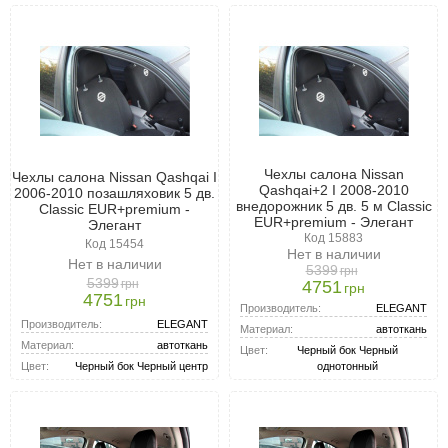
Чехлы салона Nissan
Чехлы салона Nissan Qashqai I
Qashqai+2 I 2008-2010
2006-2010 позашляховик 5 дв.
внедорожник 5 дв. 5 м Classic
Classic EUR+premium -
EUR+premium - Элегант
Элегант
Код 15883
Код 15454
Нет в наличии
Нет в наличии
5399
грн
5399
грн
4751
грн
4751
грн
Производитель:
ELEGANT
Производитель:
ELEGANT
Материал:
автоткань
Материал:
автоткань
Цвет:
Черный бок Черный
Цвет:
Черный бок Черный центр
однотонный