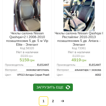
Чехлы салона Nissan
Чехлы салона Nissan Qashqai I
Qashqai+2 I 2008-2010
Рестайлінг 2010-2013
позашляховик 5 дв. 5 м Vip
позашляховик 5 дв. Antara -
Elite - Элегант
Элегант
Код 58320
Код 73361
Нет в наличии
Нет в наличии
8599
8199
грн
грн
5159
4919
грн
грн
Производитель:
ELEGANT
Производитель:
ELEGANT
Материал:
экокожа+автоткань
Материал:
алькантара + экокожа
Цвет:
VP013 Антара Серая Ромб
Цвет:
A002
ЗАГРУЗИТЬ ЕЩЕ
1
2