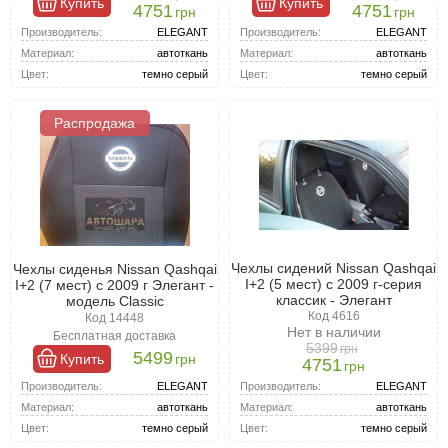
Купить
Купить
4751
4751
грн
грн
долговечна, но стоит дороже.
Производитель:
ELEGANT
Производитель:
ELEGANT
Материал:
автоткань
Материал:
автоткань
Цвет:
темно серый
Цвет:
темно серый
Распродажа
Чехлы сидений Nissan Qashqai
Чехлы сиденья Nissan Qashqai
I+2 (5 мест) c 2009 г-серия
I+2 (7 мест) c 2009 г Элегант -
классик - Элегант
модель Classic
Код 4616
Код 14448
Нет в наличии
Бесплатная доставка
5399
грн
5499
Купить
грн
4751
грн
Производитель:
ELEGANT
Производитель:
ELEGANT
Материал:
автоткань
Материал:
автоткань
Цвет:
темно серый
Цвет:
темно серый