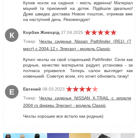
Купив чохли на сидіння - якість відмінна! Матеріал
міцний та приємний на дотик. Підійшли ідеально!
Дуже швидка доставка Новою поштою, отримав вже
на наступний день. Рекомендую!
Корбан Живорід
27.04.2025
К
Товар:
Чехлы сиденья Nissan Pathfinder (R51) (7
мест) c 2004-12 г. Элегант - модель Classic
Купил чехлы на свой старенький Pathfinder. Сели как
родные, качество матерьяла радует, установка - за
полчаса управился. Теперь салон выглядит как
новенький. Советую всем, кто хочет обновить тачку!
Евгений
08.03.2023
Е
Товар:
Чехлы сиденья NISSAN X-TRAIL с апреля
2004 го фирмы Элегант - модель Classic
Чехлы хорошие все встало как родные)