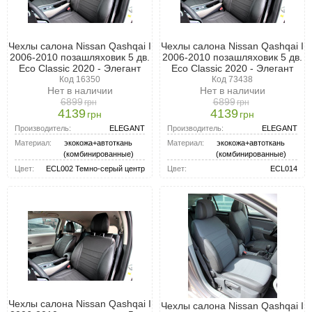
Чехлы салона Nissan Qashqai I
Чехлы салона Nissan Qashqai I
2006-2010 позашляховик 5 дв.
2006-2010 позашляховик 5 дв.
Eco Classic 2020 - Элегант
Eco Classic 2020 - Элегант
Код 16350
Код 73438
Нет в наличии
Нет в наличии
6899
6899
грн
грн
4139
4139
грн
грн
Производитель:
ELEGANT
Производитель:
ELEGANT
Материал:
экокожа+автоткань
Материал:
экокожа+автоткань
(комбинированные)
(комбинированные)
Цвет:
ECL002 Темно-серый центр
Цвет:
ECL014
Чехлы салона Nissan Qashqai I
Чехлы салона Nissan Qashqai I