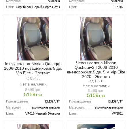
Материал:
экокожа
Материал:
экокожа
Цвет:
EP015
Цвет:
Серый бок Серый.Перф.Соты
Чехлы салона Nissan
Чехлы салона Nissan Qashqai I
Qashqai+2 I 2008-2010
2006-2010 позашляховик 5 дв.
внедорожник 5 дв. 5 м Vip Elite
Vip Elite - Элегант
2020 - Элегант
Код 5463
Код 16915
Нет в наличии
Нет в наличии
8599
грн
8599
грн
5159
грн
5159
грн
Производитель:
ELEGANT
Производитель:
ELEGANT
Материал:
экокожа+автоткань
Материал:
экокожа+автоткань
Цвет:
VP016 Черный.Экокожа
Цвет:
VPN011