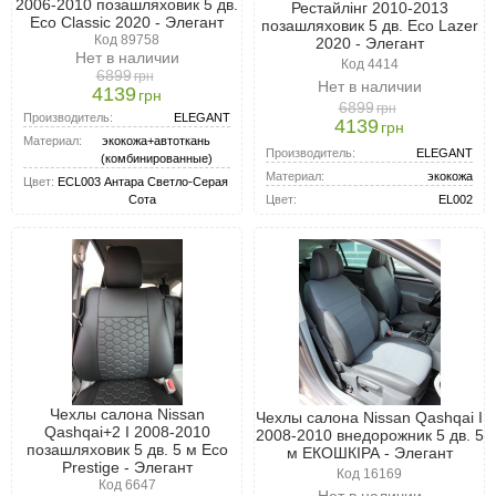
2006-2010 позашляховик 5 дв.
Рестайлінг 2010-2013
Eco Classic 2020 - Элегант
позашляховик 5 дв. Eco Lazer
Код 89758
2020 - Элегант
Нет в наличии
Код 4414
6899
грн
Нет в наличии
4139
грн
6899
грн
Производитель:
ELEGANT
4139
грн
Материал:
экокожа+автоткань
Производитель:
ELEGANT
(комбинированные)
Материал:
экокожа
Цвет:
ECL003 Антара Светло-Серая
Цвет:
EL002
Сота
Чехлы салона Nissan
Чехлы салона Nissan Qashqai I
Qashqai+2 I 2008-2010
2008-2010 внедорожник 5 дв. 5
позашляховик 5 дв. 5 м Eco
м ЕКОШКІРА - Элегант
Prestige - Элегант
Код 16169
Код 6647
Нет в наличии