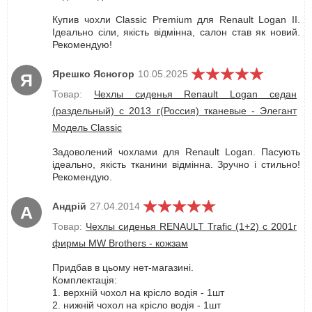
Купив чохли Classic Premium для Renault Logan II.
Ідеально сіли, якість відмінна, салон став як новий.
Рекомендую!
Ярешко Ясногор
10.05.2025
Я
Товар:
Чехлы сиденья Renault Logan седан
(раздельный) с 2013 г(Россия) тканевые - Элегант
Модель Classic
Задоволений чохлами для Renault Logan. Пасують
ідеально, якість тканини відмінна. Зручно і стильно!
Рекомендую.
Андрій
27.04.2014
А
Товар:
Чехлы сиденья RENAULT Trafic (1+2) с 2001г
фирмы MW Brothers - кожзам
Придбав в цьому нет-магазині.
Комплектація:
1. верхній чохол на крісло водія - 1шт
2. нижній чохол на крісло водія - 1шт