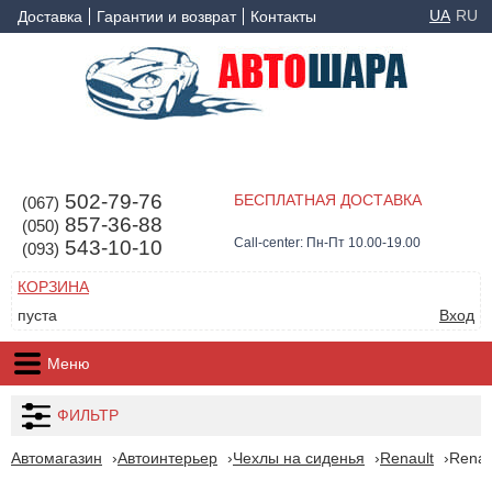
UA
RU
Доставка
Гарантии и возврат
Контакты
502-79-76
БЕСПЛАТНАЯ ДОСТАВКА
(067)
857-36-88
(050)
Call-center: Пн-Пт 10.00-19.00
543-10-10
(093)
КОРЗИНА
пуста
Вход
Меню
ФИЛЬТР
Автомагазин
Автоинтерьер
Чехлы на сиденья
Renault
Renau