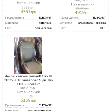
которые гармонично впишутся в общий стиль салона вашего
Код 16081
Нет в наличии
Нет в наличии
автомобиля.
5399
грн
8199
грн
4751
грн
4919
грн
Производитель:
ELEGANT
Производитель:
ELEGANT
Материал:
автоткань
Материал:
алькантара + экокожа
Цвет:
темно серый
Цвет:
A001
Чехлы салона Renault Clio IV
2012-2016 універсал 5 дв. Vip
Elite - Элегант
Код 215051
Нет в наличии
8599
грн
5159
грн
Производитель:
ELEGANT
Материал:
экокожа+автоткань