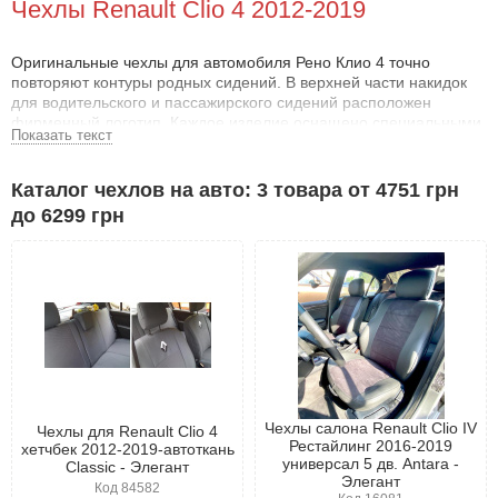
Чехлы Renault Clio 4 2012-2019
Оригинальные чехлы для автомобиля Рено Клио 4 точно
повторяют контуры родных сидений. В верхней части накидок
для водительского и пассажирского сидений расположен
фирменный логотип. Каждое изделие оснащено специальными
Показать текст
отверстиями для подголовников, что делает их значительно
лучше дешевых аналогов, где отверстия приходится вырезать
вручную.
Каталог чехлов на авто: 3 товара от 4751 грн
до 6299 грн
Для изготовления чехлов для Рено Клио 4 используются только
высококачественные материалы. Благодаря этому готовые
изделия обладают отличными сцепными свойствами,
обеспечивая комфорт и безопасность даже при активной езде.
Чехлы имеют поролоновую подложку, что позволяет им
сохранять свою форму, даже после множества стирок.
Чтобы выбрать чехлы, которые идеально подойдут для вашего
салона, нужно учитывать несколько факторов:
цвет родных сидений,
расцветка дверных карт,
Чехлы салона Renault Clio IV
Чехлы для Renault Clio 4
оттенок панели приборов и другие элементы интерьера.
Рестайлинг 2016-2019
хетчбек 2012-2019-автоткань
универсал 5 дв. Antara -
Classic - Элегант
Только после анализа этих деталей можно подобрать чехлы,
Элегант
Код 84582