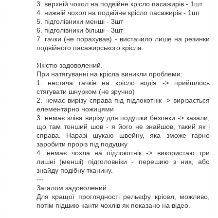
3. верхній чохол на подвійне крісло пасажирів - 1шт
4. нижній чохол на подвійне крісло пасажирів - 1шт
5. підголівники менші - 3шт
6. підголівники більші - 3шт
7. гачки (не порахував) - вистачило лише на резинки
подвійного пасажирського крісла.
Якістю задоволений.
При натягуванні на крісла виникли проблеми:
1. нестача гачків на крісло водія -> прийшлось
стягувати шнурком (не зручно)
2. немає вирізу справа під підлокотнік -> вирізається
елементарно ножицями
3. немає зліва вирізу для подушки безпеки -> казали,
що там тонший шов - я його не знайшов, такий як і
справа. Наразі шукаю швейну, яка зможе гарно
заробити проріз під подушку
4. немає чохла на підлокотнік -> використаю три
лишні (менші) підголовніки - перешию з них, або
знайду подібну тканину.
---
Загалом задоволений.
Для кращої проглядності рельєфу крісел, можливо,
потім підшию канти чохлів як показано на відео.