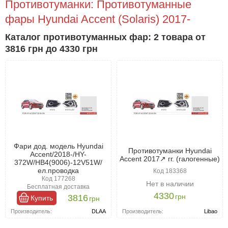
Противотуманки: Противотуманные
фары Hyundai Accent (Solaris) 2017-
Каталог противотуманных фар: 2 товара от
3816 грн до 4330 грн
Фари дод. модель Hyundai
Противотуманки Hyundai
Accent/2018-/HY-
Accent 2017↗ гг. (галогенные)
372W/HB4(9006)-12V51W/
ел.проводка
Код 183368
Код 177268
Нет в наличии
Бесплатная доставка
4330
грн
3816
Купить
грн
Производитель:
Libao
Производитель:
DLAA