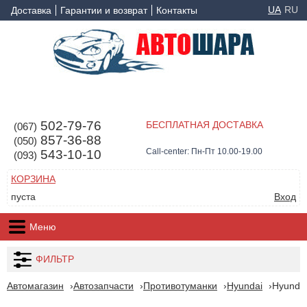
UA
RU
Доставка
Гарантии и возврат
Контакты
502-79-76
БЕСПЛАТНАЯ ДОСТАВКА
(067)
857-36-88
(050)
Call-center: Пн-Пт 10.00-19.00
543-10-10
(093)
КОРЗИНА
пуста
Вход
Меню
ФИЛЬТР
Автомагазин
Автозапчасти
Противотуманки
Hyundai
Hyundai