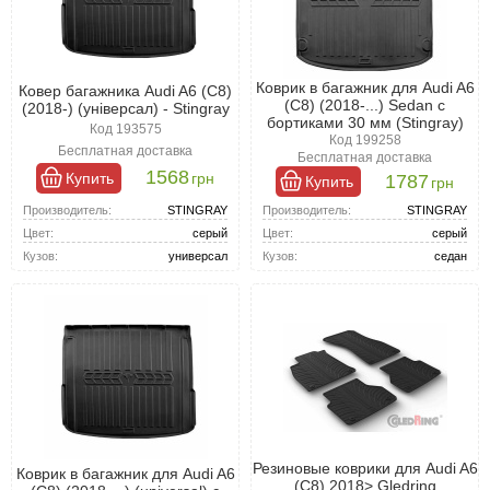
Коврик в багажник для Audi A6
Ковер багажника Audi A6 (C8)
(C8) (2018-...) Sedan с
(2018-) (універсал) - Stingray
бортиками 30 мм (Stingray)
Код 193575
Код 199258
Бесплатная доставка
Бесплатная доставка
1568
Купить
грн
1787
Купить
грн
Производитель:
STINGRAY
Производитель:
STINGRAY
Цвет:
серый
Цвет:
серый
Кузов:
универсал
Кузов:
седан
Резиновые коврики для Audi A6
Коврик в багажник для Audi A6
(C8) 2018> Gledring