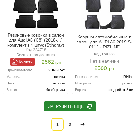
Резиновые коврики в салон
Коврики автомобильные в
для Audi A6 (C8) (2018-...)
салон для AUDI A6 2019 S-
комплект з 4 штук (Stingray)
0112 - RIZLINE
Код 234718
Код 160138
Бесплатная доставка
Нет в наличии
2562
Купить
грн
2500
грн
Производитель:
STINGRAY
Производитель:
Rizline
Материал:
резина
Материал:
резина
Цвет:
черный
Бортик:
средний от 2 см
Бортик:
без бортика
ЗАГРУЗИТЬ ЕЩЕ
1
2