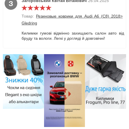
Загоровський Квітан Вітанович
26.04.2025
З
Товар:
Резиновые коврики для Audi A6 (C8) 2018>
Gledring
Килимки гумові відмінно захищають салон авто від
бруду та вологи. Легкі у догляді й довговічні!