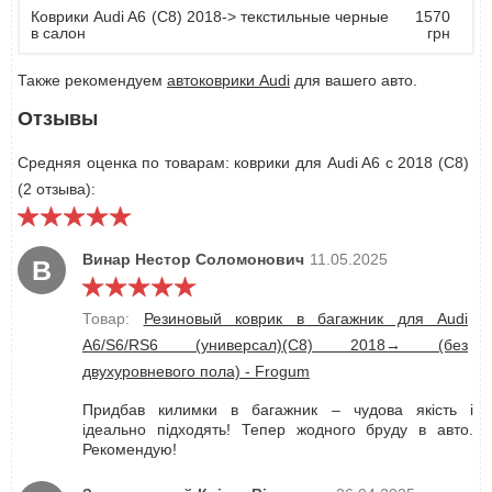
Коврики Audi A6 (С8) 2018-> текстильные черные
1570
в салон
грн
Также рекомендуем
автоковрики Audi
для вашего авто.
Отзывы
Средняя оценка по товарам: коврики для Audi A6 с 2018 (С8)
(2 отзыва):
Винар Нестор Соломонович
11.05.2025
В
Товар:
Резиновый коврик в багажник для Audi
A6/S6/RS6 (универсал)(C8) 2018→ (без
двухуровневого пола) - Frogum
Придбав килимки в багажник – чудова якість і
ідеально підходять! Тепер жодного бруду в авто.
Рекомендую!