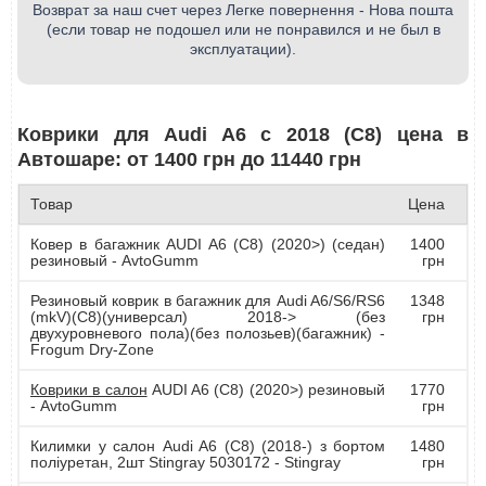
Возврат за наш счет через Легке повернення - Нова пошта
(если товар не подошел или не понравился и не был в
эксплуатации).
Коврики для Audi A6 с 2018 (С8) цена в
Автошаре: от 1400 грн до 11440 грн
Товар
Цена
Ковер в багажник AUDI A6 (C8) (2020>) (седан)
1400
резиновый - AvtoGumm
грн
Резиновый коврик в багажник для Audi A6/S6/RS6
1348
(mkV)(C8)(универсал) 2018-> (без
грн
двухуровневого пола)(без полозьев)(багажник) -
Frogum Dry-Zone
Коврики в салон
AUDI A6 (C8) (2020>) резиновый
1770
- AvtoGumm
грн
Килимки у салон Audi A6 (C8) (2018-) з бортом
1480
поліуретан, 2шт Stingray 5030172 - Stingray
грн