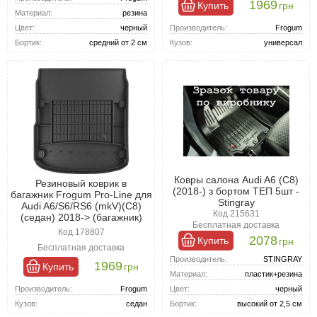
1969
Купить
грн
Материал:
резина
Производитель:
Frogum
Цвет:
черный
Кузов:
универсал
Бортик:
средний от 2 см
Ковры салона Audi A6 (C8)
Резиновый коврик в
(2018-) з бортом ТЕП 5шт -
багажник Frogum Pro-Line для
Stingray
Audi A6/S6/RS6 (mkV)(C8)
Код 215631
(седан) 2018-> (багажник)
Бесплатная доставка
Код 178807
2078
Купить
грн
Бесплатная доставка
Производитель:
STINGRAY
1969
Купить
грн
Материал:
пластик+резина
Производитель:
Frogum
Цвет:
черный
Кузов:
седан
Бортик:
высокий от 2,5 см