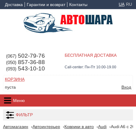
UA
RU
Доставка
Гарантии и возврат
Контакты
502-79-76
БЕСПЛАТНАЯ ДОСТАВКА
(067)
857-36-88
(050)
Call-center: Пн-Пт 10.00-19.00
543-10-10
(093)
КОРЗИНА
пуста
Вход
Меню
ФИЛЬТР
Автомагазин
Автоинтерьер
Коврики в авто
Audi
Audi A6 с 20