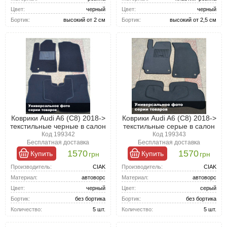
Цвет:
черный
Цвет:
черный
Бортик:
высокий от 2 см
Бортик:
высокий от 2,5 см
Коврики Audi A6 (С8) 2018->
Коврики Audi A6 (С8) 2018->
текстильные черные в салон
текстильные серые в салон
Код 199342
Код 199343
Бесплатная доставка
Бесплатная доставка
1570
1570
Купить
Купить
грн
грн
Производитель:
CIAK
Производитель:
CIAK
Материал:
автоворс
Материал:
автоворс
Цвет:
черный
Цвет:
серый
Бортик:
без бортика
Бортик:
без бортика
Количество:
5 шт.
Количество:
5 шт.