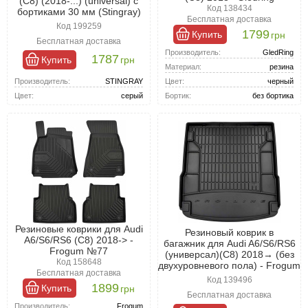
(C8) (2018-...) (universal) с
Код 138434
бортиками 30 мм (Stingray)
Бесплатная доставка
Код 199259
1799
Купить
грн
Бесплатная доставка
Производитель:
GledRing
1787
Купить
грн
Материал:
резина
Производитель:
STINGRAY
Цвет:
черный
Цвет:
серый
Бортик:
без бортика
Резиновые коврики для Audi
Резиновый коврик в
A6/S6/RS6 (C8) 2018-> -
багажник для Audi A6/S6/RS6
Frogum №77
(универсал)(C8) 2018→ (без
Код 158648
двухуровневого пола) - Frogum
Бесплатная доставка
Код 139496
1899
Купить
грн
Бесплатная доставка
Производитель:
Frogum