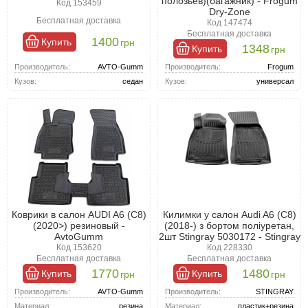
полозьев)(багажник) - Frogum
Код 153459
Dry-Zone
Бесплатная доставка
Код 147474
Бесплатная доставка
1400
Купить
грн
1348
Купить
грн
Производитель:
AVTO-Gumm
Производитель:
Frogum
Кузов:
седан
Кузов:
универсал
Коврики в салон AUDI A6 (C8)
Килимки у салон Audi A6 (C8)
(2020>) резиновый -
(2018-) з бортом поліуретан,
AvtoGumm
2шт Stingray 5030172 - Stingray
Код 153620
Код 228330
Бесплатная доставка
Бесплатная доставка
1770
1480
Купить
Купить
грн
грн
Производитель:
AVTO-Gumm
Производитель:
STINGRAY
Материал:
резина
Материал:
пластик+резина