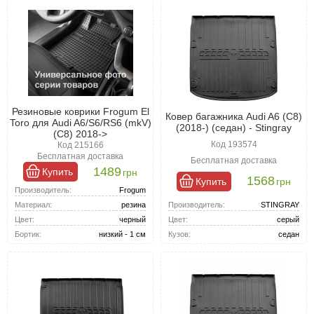
Резиновые коврики Frogum El
Ковер багажника Audi A6 (C8)
Toro для Audi A6/S6/RS6 (mkV)
(2018-) (седан) - Stingray
(C8) 2018->
Код 193574
Код 215166
Бесплатная доставка
Бесплатная доставка
1489
Купить
грн
1568
Купить
грн
Производитель:
Frogum
Производитель:
STINGRAY
Материал:
резина
Цвет:
серый
Цвет:
черный
Кузов:
седан
Бортик:
низкий - 1 см