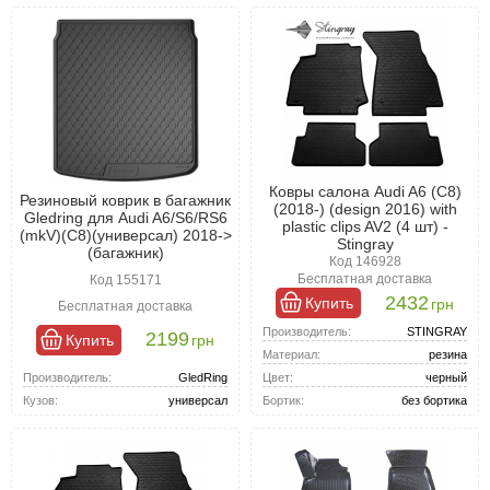
Ковры салона Audi A6 (C8)
Резиновый коврик в багажник
(2018-) (design 2016) with
Gledring для Audi A6/S6/RS6
plastic clips AV2 (4 шт) -
(mkV)(C8)(универсал) 2018->
Stingray
(багажник)
Код 146928
Бесплатная доставка
Код 155171
2432
Купить
грн
Бесплатная доставка
Производитель:
STINGRAY
2199
Купить
грн
Материал:
резина
Производитель:
GledRing
Цвет:
черный
Кузов:
универсал
Бортик:
без бортика