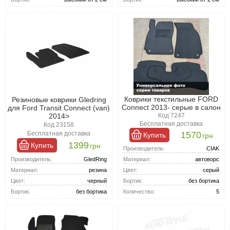
Коврики текстильные FORD
Резиновые коврики Gledring
Connect 2013- серые в салон
для Ford Transit Connect (van)
2014>
Код 7247
Бесплатная доставка
Код 23158
1570
Бесплатная доставка
Купить
грн
1399
Купить
грн
Производитель:
CIAK
Производитель:
GledRing
Материал:
автоворс
Материал:
резина
Цвет:
серый
Цвет:
черный
Бортик:
без бортика
Бортик:
без бортика
Количество:
5