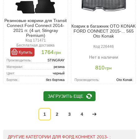
Резиновые коврики для Transit
Connect Ford Connect 2014-
Коврик в багажник OTO KONAK
2021 гг. (4 шт, Stingray
FORD CONNECT 2015-... 565
Premium)
Oto Konak
Код 171471
Бесплатная доставка
Код 226446
1764
Купить
грн
Нет в наличии
Производитель:
STINGRAY
810
Материал:
резина
грн
Цвет:
черный
Бортик:
без бортика
Производитель:
Oto Konak
ЗАГРУЗИТЬ ЕЩЕ
1
2
3
4
ДРУГИЕ КАТЕГОРИИ ДЛЯ ФОРД КОННЕКТ 2013- :