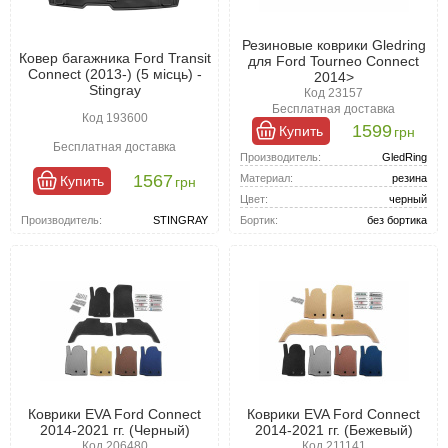
Резиновые коврики Gledring
Ковер багажника Ford Transit
для Ford Tourneo Connect
Connect (2013-) (5 місць) -
2014>
Stingray
Код 23157
Бесплатная доставка
Код 193600
1599
Купить
грн
Бесплатная доставка
Производитель:
GledRing
1567
Материал:
резина
Купить
грн
Цвет:
черный
Производитель:
STINGRAY
Бортик:
без бортика
Коврики EVA Ford Connect
Коврики EVA Ford Connect
2014-2021 гг. (Черный)
2014-2021 гг. (Бежевый)
Код 206480
Код 211141