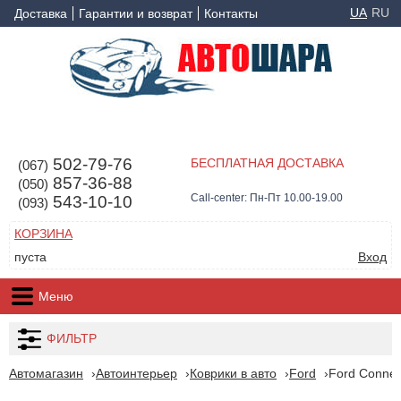
UA
RU
Доставка
Гарантии и возврат
Контакты
502-79-76
БЕСПЛАТНАЯ ДОСТАВКА
(067)
857-36-88
(050)
Call-center: Пн-Пт 10.00-19.00
543-10-10
(093)
КОРЗИНА
пуста
Вход
Меню
ФИЛЬТР
Автомагазин
Автоинтерьер
Коврики в авто
Ford
Ford Connect