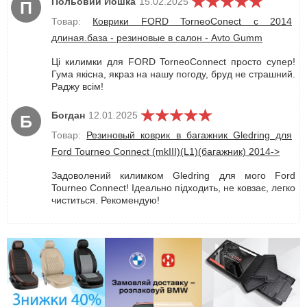
Польовий Йошка
15.02.2025
П
Товар:
Коврики FORD TorneoConect с 2014
длиная.база - резиновые в салон - Avto Gumm
Ці килимки для FORD TorneoConnect просто супер!
Гума якісна, якраз на нашу погоду, бруд не страшний.
Раджу всім!
Богдан
12.01.2025
Б
Товар:
Резиновый коврик в багажник Gledring для
Ford Tourneo Connect (mkIII)(L1)(багажник) 2014->
Задоволений килимком Gledring для мого Ford
Tourneo Connect! Ідеально підходить, не ковзає, легко
чиститься. Рекомендую!