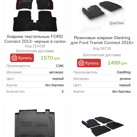
Коврики текстильные FORD
Резиновые коврики Gledring
Connect 2013- черные в салон
для Ford Transit Connect 2016>
Код 153438
Код 59739
Бесплатная доставка
Бесплатная доставка
1570
Купить
грн
1499
Купить
грн
Производитель:
CIAK
Производитель:
GledRing
Материал:
автоворс
Материал:
резина
Цвет:
черный
Цвет:
черный
Бортик:
без бортика
Бортик:
без бортика
Количество:
5