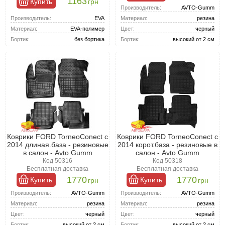
1163
Купить
грн
Производитель:
AVTO-Gumm
Производитель:
EVA
Материал:
резина
Материал:
EVA-полимер
Цвет:
черный
Бортик:
без бортика
Бортик:
высокий от 2 см
Коврики FORD TorneoConect с
Коврики FORD TorneoConect с
2014 длиная.база - резиновые
2014 корот.база - резиновые в
в салон - Avto Gumm
салон - Avto Gumm
Код 50316
Код 50318
Бесплатная доставка
Бесплатная доставка
1770
1770
Купить
Купить
грн
грн
Производитель:
AVTO-Gumm
Производитель:
AVTO-Gumm
Материал:
резина
Материал:
резина
Цвет:
черный
Цвет:
черный
Бортик:
высокий от 2 см
Бортик:
высокий от 2 см