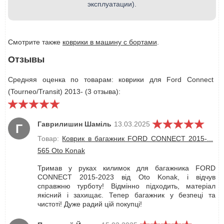
эксплуатации).
Смотрите также
коврики в машину с бортами
.
Отзывы
Средняя оценка по товарам: коврики для Ford Connect
(Tourneo/Transit) 2013- (3 отзыва):
Гаврилишин Шаміль
13.03.2025
Г
Товар:
Коврик в багажник FORD CONNECT 2015-...
565 Oto Konak
Тримав у руках килимок для багажника FORD
CONNECT 2015-2023 від Oto Konak, і відчув
справжню турботу! Відмінно підходить, матеріал
якісний і захищає. Тепер багажник у безпеці та
чистоті! Дуже радий цій покупці!