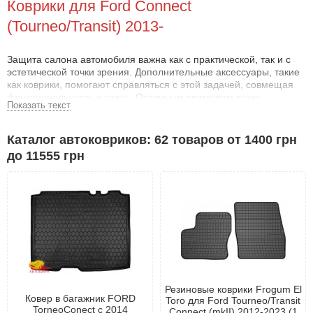
Коврики для Ford Connect
(Tourneo/Transit) 2013-
Защита салона автомобиля важна как с практической, так и с
эстетической точки зрения. Дополнительные аксессуары, такие
как коврики, помогают справляться с этой задачей, совмещая
функциональность и стиль. Отличным примером таких
Показать текст
аксессуаров являются коврики для Форд Коннект 2013- .
Почему стоит выбрать коврики для Форд
Каталог автоковриков: 62 товаров от 1400 грн
Коннект 2013- ?
до 11555 грн
Эти аксессуары не только защищают салон от механических
повреждений, но и предотвращают появление ржавчины и
коррозии. Использование автоковриков для Форд Коннект 2013-
позволяет владельцам авто без опасений отправляться на
природу, рыбалку, охоту или перевозить грузы, не беспокоясь о
состоянии пола.
Преимущества ковриков Форд Коннект 2013- :
Эффективная защита: Бортики по периметру
Резиновые коврики Frogum El
предотвращают попадание влаги и грязи на пол, даже при
Ковер в багажник FORD
Toro для Ford Tourneo/Transit
обильных осадках.
TorneoConect с 2014
Connect (mkII) 2012-2023 (1