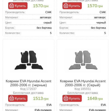
Бесплатная доставка
Бесплатная доставка
Особое внимание стоит уделить материалам, из которых
1570
1570
Купить
Купить
грн
грн
изготовлены коврики. Одним из самых популярных и
Производитель:
CIAK
Производитель:
CIAK
востребованных вариантов являются коврики для Хьюндай
Акцент 2001-2006 , которые идеально сочетают доступную цену
Материал:
автоворс
Материал:
автоворс
и отличное качество.
Цвет:
серый
Цвет:
черный
Бортик:
без бортика
Бортик:
без бортика
Количество:
5
Количество:
5
Коврики EVA Hyundai Accent
Коврики EVA Hyundai Accent
2000-2006 гг. (черные)
2000-2006 гг. (Серый)
Код 172037
Код 185551
Бесплатная доставка
Бесплатная доставка
1513
1649
Купить
Купить
грн
грн
Производитель:
EVA
Производитель:
EVA
Материал:
EVA-полимер
Материал:
EVA-полимер