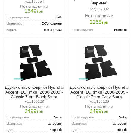
Код 185554
(черные)
Нет в наличии
Код 207392
1649
грн
Нет в наличии
Производитель:
EVA
2268
грн
Материал:
EVA-полимер
Производитель:
Premium
Бортик:
без бортика
Двухслойные коврики Hyundai
Двухслойные коврики Hyundai
Accent (LC)(mkII) 2000-2005 -
Accent (LC)(mkII) 2000-2005 -
Classic 7mm Black Sotra
Classic 7mm Grey Sotra
Код 100128
Код 100129
Нет в наличии
Нет в наличии
2499
2499
грн
грн
Производитель:
Sotra
Производитель:
Sotra
Материал:
автоворс
Материал:
автоворс
Цвет:
черный
Цвет:
серый