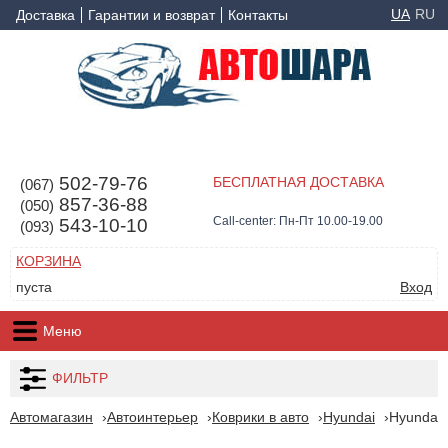
UA
RU
Доставка
Гарантии и возврат
Контакты
502-79-76
БЕСПЛАТНАЯ ДОСТАВКА
(067)
857-36-88
(050)
Call-center: Пн-Пт 10.00-19.00
543-10-10
(093)
КОРЗИНА
пуста
Вход
Меню
ФИЛЬТР
Автомагазин
Автоинтерьер
Коврики в авто
Hyundai
Hyundai 