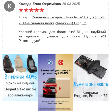
Коляда Елла Охримівна
29.03.2025
К
Товар:
Резиновый коврик Hyundai i20 (5дв.)(mkII)
2014-> (нижняя полка)(багажник) Frogum
Класний килимок для багажника! Міцний, надійний,
та ідеально підійшов для мого Hyundai i20.
Рекомендую!