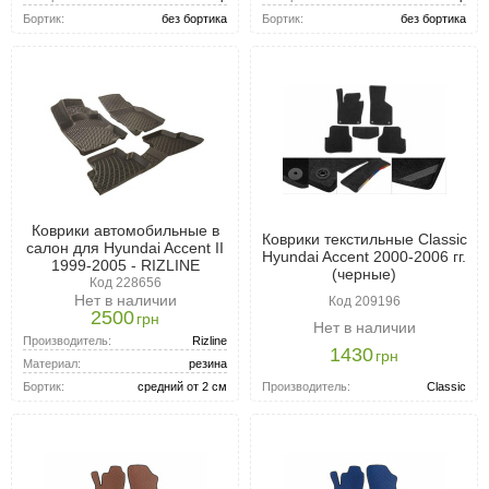
Бортик:
без бортика
Бортик:
без бортика
Коврики автомобильные в
Коврики текстильные Classic
салон для Hyundai Accent II
Hyundai Accent 2000-2006 гг.
1999-2005 - RIZLINE
(черные)
Код 228656
Нет в наличии
Код 209196
2500
грн
Нет в наличии
Производитель:
Rizline
1430
грн
Материал:
резина
Производитель:
Classic
Бортик:
средний от 2 см