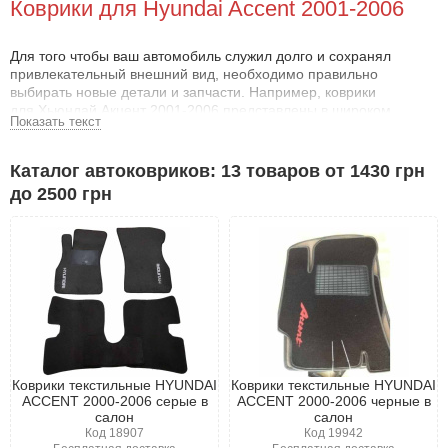
Коврики для Hyundai Accent 2001-2006
Для того чтобы ваш автомобиль служил долго и сохранял
привлекательный внешний вид, необходимо правильно
выбирать новые детали и запчасти. Например, коврики
для Хьюндай Акцент 2001-2006 представлены в широком
Показать текст
ассортименте для любого автолюбителя.
Магазин Автошара сотрудничает только с надежными и
Каталог автоковриков: 13 товаров от 1430 грн
проверенными производителями, которые зарекомендовали
до 2500 грн
себя на рынке благодаря высокому качеству своей продукции. В
процессе изготовления ковриков используются только лучшие
материалы и современные технологии.
Качественные коврики для Хьюндай Акцент
2001-2006 :
Важно отметить, что все коврики были разработаны специально
для модели Хьюндай Акцент 2001-2006 . Это гарантирует
точное соответствие размеров, и установка не вызовет никаких
трудностей. Кроме того, коврики идеально вписываются в
Коврики текстильные HYUNDAI
Коврики текстильные HYUNDAI
интерьер салона и выглядят очень эстетично.
ACCENT 2000-2006 серые в
ACCENT 2000-2006 черные в
салон
салон
На странице каждого товара представлено подробное
Код 18907
Код 19942
описание, которое поможет вам сделать правильный выбор.