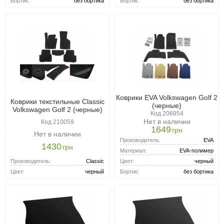
Бортик:
без бортика
Бортик:
без бортика
Коврики EVA Volkswagen Golf 2
Коврики текстильные Classic
(черные)
Volkswagen Golf 2 (черные)
Код 206954
Нет в наличии
Код 210059
1649
грн
Нет в наличии
Производитель:
EVA
1430
грн
Материал:
EVA-полимер
Производитель:
Classic
Цвет:
черный
Цвет:
черный
Бортик:
без бортика