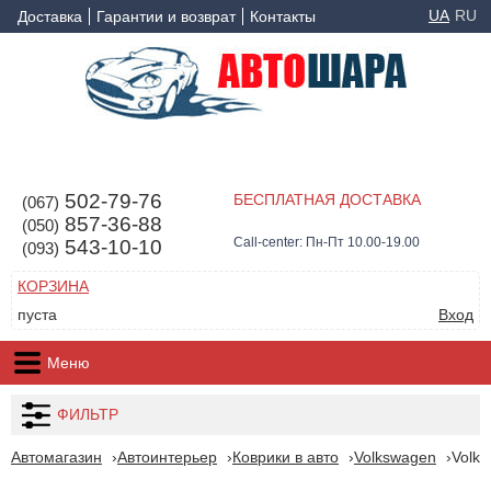
UA
RU
Доставка
Гарантии и возврат
Контакты
502-79-76
БЕСПЛАТНАЯ ДОСТАВКА
(067)
857-36-88
(050)
Call-center: Пн-Пт 10.00-19.00
543-10-10
(093)
КОРЗИНА
пуста
Вход
Меню
ФИЛЬТР
Автомагазин
Автоинтерьер
Коврики в авто
Volkswagen
Volks