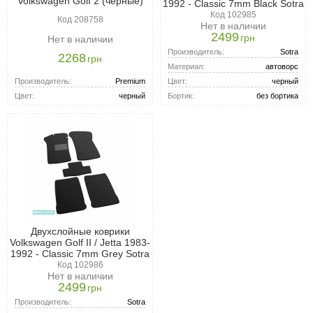
Volkswagen Golf 2 (черные)
1992 - Classic 7mm Black Sotra
Код 102985
Код 208758
Нет в наличии
2499
грн
Нет в наличии
Производитель:
Sotra
2268
грн
Материал:
автоворс
Производитель:
Premium
Цвет:
черный
Цвет:
черный
Бортик:
без бортика
Двухслойные коврики
Volkswagen Golf II / Jetta 1983-
1992 - Classic 7mm Grey Sotra
Код 102986
Нет в наличии
2499
грн
Производитель:
Sotra