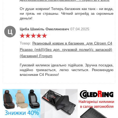
От души коврики! Теперь багажник как танк - ни вода,
ни грязь не страшны. Чёткий апгрейд за скромные
деньги!
Циба Шаміль Омелянович
07.04.2025
Ц
Товар:
Резиновый коврик в багажник для Citroen C4
Picasso (mkII)(без доп. грузовой полки)(с запаской)
(багажник) Frogum
Гумовий килимок ідеально підійшов. Зручна посадка,
надійно тримається, легко чиститься. Рекомендую
власникам C4 Picasso!