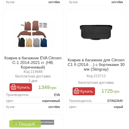
Кузов:
хетчбек
Кузов:
хетчбек
Коврик в багажник EVA Citroen
Коврик в багажник для Citroen
C-1 2014-2021 гг. (HB,
C1 II (2014-...) с бортиками 30
Коричневый)
мм (Stingray)
Код 214688
Код 223713
Бесплатная доставка
2 дня
Бесплатная доставка
1349
Купить
грн
1725
Купить
грн
Производитель:
EVA
Производитель:
STINGRAY
Цвет:
коричневый
Цвет:
серый
Кузов:
хетчбек
+ Твердый