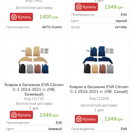
2 дня
Код 75811
новый.
1349
Купить
грн
Бесплатная доставка
Производитель:
EVA
1400
Купить
грн
Цвет:
черный
Производитель:
AVTO-Gumm
Кузов:
хетчбек
Коврик в багажник EVA Citroen
Коврик в багажник EVA Citroen
C-1 2014-2021 гг. (HB,
C-1 2014-2021 гг. (HB, Синий)
Бежевый)
Код 213209
Код 211729
Бесплатная доставка
Бесплатная доставка
2 дня
2 дня
1349
Купить
грн
1349
Купить
грн
Производитель:
EVA
Производитель:
EVA
Цвет:
бежевый