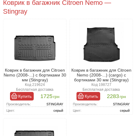
Коврик в багажник Citroen Nemo —
Stingray
Коврик в багажник для Citroen
Коврик в багажник для Citroen
Nemo (2008-...) с бортиками 30
Nemo (2008-...) (cargo) с
мм (Stingray)
бортиками 30 мм (Stingray)
Код 219624
Код 198727
Бесплатная доставка
Бесплатная доставка
1725
2283
Купить
Купить
грн
грн
Производитель:
STINGRAY
Производитель:
STINGRAY
Цвет:
серый
Цвет:
серый