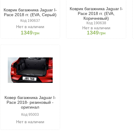
Коврик багажника Jaguar I-
Коврик багажника Jaguar I-
Pace 2018 гг. (EVA,
Pace 2018 гг. (EVA, Серый)
Коричневый)
Код 190637
Код 190638
Нет в наличии
Нет в наличии
1349
1349
грн
грн
Ковер багажника Jaguar I-
Pace 2018- резиновый -
оригинал
Код 95003
Нет в наличии