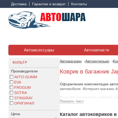
Доставка
Гарантии и возврат
Контакты
Автоаксессуары
Автозапчасти
Автомагазин
Автоинтерьер
Ко
ФИЛЬТР
Коврик в багажник Ja
Производители
AVTO-GUMM
EVA
Оформление комплектации автомо
FROGUM
автомобиля. Интернет-магазин А
SOTRA
В нашем магазине вы найдете ши
STINGRAY
Показать текст
описание, которое поможет вам 
ОРИГИНАЛ
Как выбрать коврик в ба
Цена
Каталог автоковриков в 