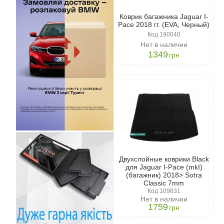
Коврик багажника Jaguar I-
Pace 2018 гг. (EVA, Черный)
Код 190040
Нет в наличии
1349
грн
Двухслойные коврики Black
для Jaguar I-Pace (mkI)
(багажник) 2018> Sotra
Classic 7mm
Код 109831
Нет в наличии
1759
грн