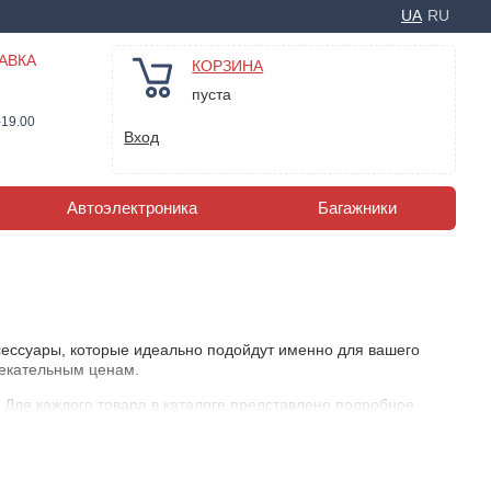
UA
RU
АВКА
КОРЗИНА
пуста
-19.00
Вход
Автоэлектроника
Багажники
сессуары, которые идеально подойдут именно для вашего
лекательным ценам.
Для каждого товара в каталоге представлено подробное