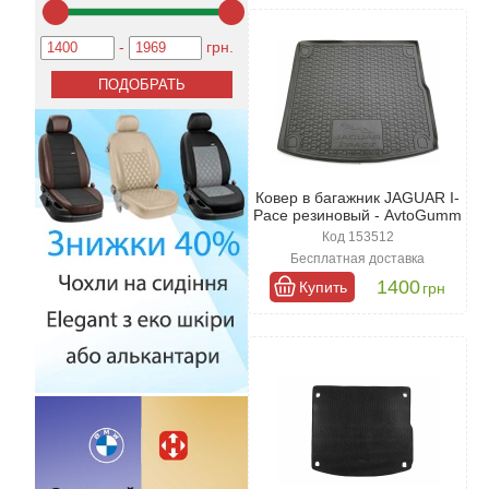
Когда возникает необходимость 
Соответствие габаритов. Ко
-
грн.
помогут удерживать грязь и
Качество товара. Чтобы ков
полиуретановые и резиновы
Дизайн аксессуара. Наряду 
отделения и подчеркнет пр
Ковер в багажник JAGUAR I-
Pace резиновый - AvtoGumm
Код 153512
Бесплатная доставка
1400
Купить
грн