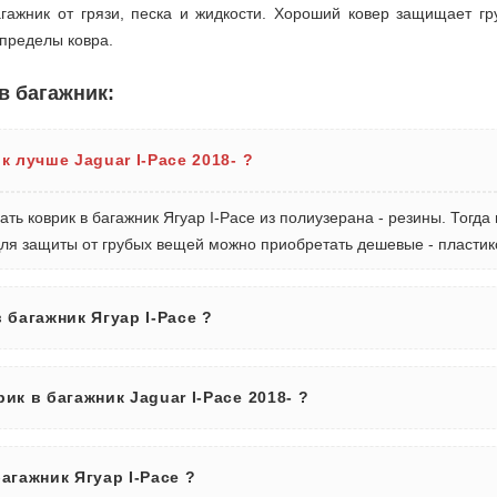
гажник от грязи, песка и жидкости. Хороший ковер защищает гру
 пределы ковра.
в багажник:
к лучше Jaguar I-Pace 2018- ?
ть коврик в багажник Ягуар I-Pace из полиузерана - резины. Тогда 
ля защиты от грубых вещей можно приобретать дешевые - пластик
 багажник Ягуар I-Pace ?
ик в багажник Jaguar I-Pace 2018- ?
агажник Ягуар I-Pace ?