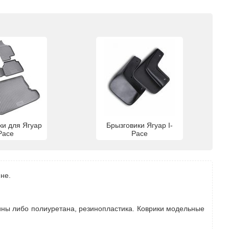
ки для Ягуар
Брызговики Ягуар I-
Pace
Pace
ине.
зины либо полиуретана, резинопластика. Коврики модельные