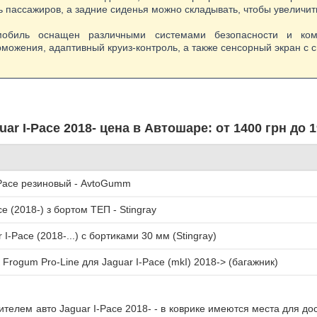
 пассажиров, а задние сиденья можно складывать, чтобы увеличит
мобиль оснащен различными системами безопасности и ком
рможения, адаптивный круиз-контроль, а также сенсорный экран с 
ar I-Pace 2018- цена в Автошаре: от 1400 грн до 1
Pace резиновый - AvtoGumm
e (2018-) з бортом ТЕП - Stingray
I-Pace (2018-...) с бортиками 30 мм (Stingray)
Frogum Pro-Line для Jaguar I-Pace (mkI) 2018-> (багажник)
елем авто Jaguar I-Pace 2018- - в коврике имеются места для дост