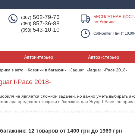
502-79-76
БЕСПЛАТНАЯ ДОСТ
(067)
по Украине
857-36-88
(050)
543-10-10
(093)
Call-center: Пн-Пт 10.00
Автоинтерьер
Автоэкстерьер
врики в авто
Коврики в багажник
Jaguar
Jaguar I-Pace 2018-
guar I-Pace 2018-
биля не является сложной задачей, но важно уметь выбирать ак
втошара предлагает коврики в багажник для Ягуар I-Pace по прив
рокий ассортимент ковриков, подходящих под различные запросы. 
сделать правильный выбор.
гажник для Ягуар I-Pace
багажник: 12 товаров от 1400 грн до 1969 грн