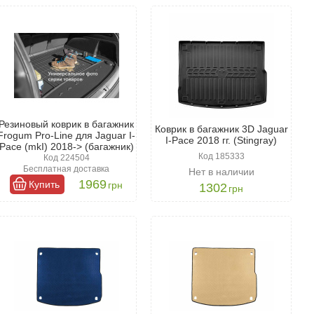
сколько важных факторов:
ру. Особенно полезны коврики с высокими бортиками, которые
овления. В нашем каталоге вы найдете пластиковые,
олговечностью.
ичный коврик для Ягуар I-Pace дополнит интерьер багажного
Резиновый коврик в багажник
Коврик в багажник 3D Jaguar
Frogum Pro-Line для Jaguar I-
I-Pace 2018 гг. (Stingray)
Pace (mkI) 2018-> (багажник)
Код 185333
Код 224504
Бесплатная доставка
Нет в наличии
1969
Купить
грн
1302
грн