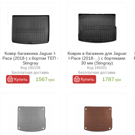
приобрести коврик для багажного отделения, следует учитывать не
врик для багажника Ягуар I-Pace должен точно подходить по разме
 воду, предотвращая загрязнение.
рик служил долго, стоит обратить внимание на материал его изгот
е коврики, каждый из которых отличается отличным качеством и д
с функциональностью, стоит учитывать внешний вид коврика. Эстет
ивлекательный вид вашего автомобиля.
Ковер багажника Jaguar I-
Коврик в багажник для Jaguar
Pace (2018-) з бортом ТЕП -
I-Pace (2018-...) с бортиками
Stingray
30 мм (Stingray)
Код 190158
Код 199301
Бесплатная доставка
Бесплатная доставка
1567
1787
Купить
Купить
грн
грн