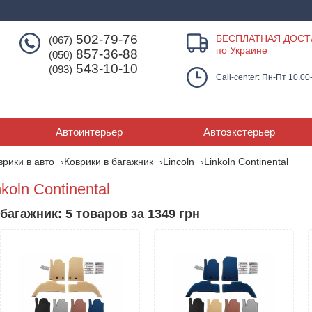
502-79-76
БЕСПЛАТНАЯ ДОСТ
(067)
по Украине
857-36-88
(050)
543-10-10
(093)
Call-center: Пн-Пт 10.00
Автоинтерьер
Автоэкстерьер
врики в авто
Коврики в багажник
Lincoln
Linkoln Continental
koln Continental
багажник: 5 товаров за 1349 грн