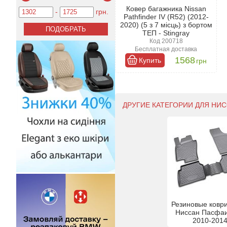
Ковер багажника Nissan
-
грн.
Pathfinder IV (R52) (2012-
2020) (5 з 7 місць) з бортом
ТЕП - Stingray
Код 200718
Бесплатная доставка
1568
Купить
грн
ДРУГИЕ КАТЕГОРИИ ДЛЯ НИС
Резиновые коври
Ниссан Пасфа
2010-201