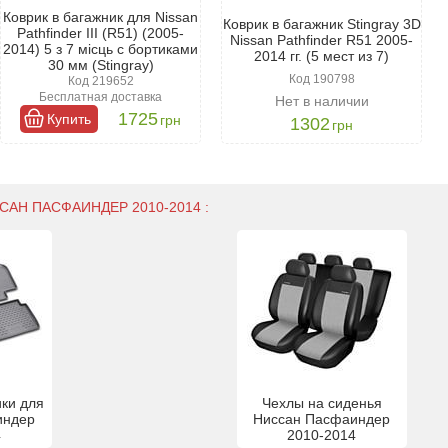
Коврик в багажник для Nissan
Коврик в багажник Stingray 3D
Pathfinder III (R51) (2005-
Nissan Pathfinder R51 2005-
2014) 5 з 7 місць с бортиками
2014 гг. (5 мест из 7)
30 мм (Stingray)
Код 190798
Код 219652
Бесплатная доставка
Нет в наличии
1725
Купить
грн
1302
грн
САН ПАСФАИНДЕР 2010-2014 :
ки для
Чехлы на сиденья
индер
Ниссан Пасфаиндер
4
2010-2014