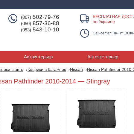
502-79-76
БЕСПЛАТНАЯ ДОСТ
(067)
по Украине
857-36-88
(050)
543-10-10
(093)
Call-center: Пн-Пт 10.00
Автоинтерьер
Автоэкстерьер
врики в авто
Коврики в багажник
Nissan
Nissan Pathfinder 2010
san Pathfinder 2010-2014 — Stingray