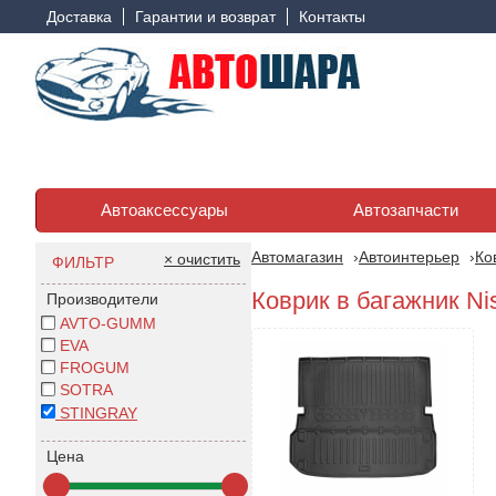
Доставка
Гарантии и возврат
Контакты
Автоаксессуары
Автозапчасти
Автомагазин
Автоинтерьер
Ко
× очистить
ФИЛЬТР
Коврик в багажник Nis
Производители
AVTO-GUMM
EVA
FROGUM
SOTRA
STINGRAY
Цена