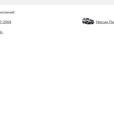
околений:
7-2004
Ниссан Па
4-