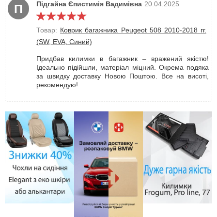
Підгайна Єпистимія Вадимівна
20.04.2025
П
Товар:
Коврик багажника Peugeot 508 2010-2018 гг.
(SW, EVA, Синий)
Придбав килимки в багажник – вражений якістю!
Ідеально підійшли, матеріал міцний. Окрема подяка
за швидку доставку Новою Поштою. Все на висоті,
рекомендую!