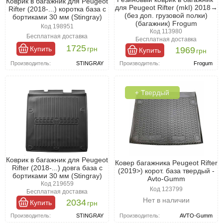
Коврик в багажник для Peugeot
для Peugeot Rifter (mkI) 2018→
Rifter (2018-...) коротка база с
(без доп. грузовой полки)
бортиками 30 мм (Stingray)
(багажник) Frogum
Код 198951
Код 113980
Бесплатная доставка
Бесплатная доставка
1725
Купить
грн
1969
Купить
грн
Производитель:
STINGRAY
Производитель:
Frogum
+ Твердый
Коврик в багажник для Peugeot
Ковер багажника Peugeot Rifter
Rifter (2018-...) довга база с
(2019>) корот. база твердый -
бортиками 30 мм (Stingray)
Avto-Gumm
Код 219659
Код 123799
Бесплатная доставка
Нет в наличии
2034
Купить
грн
Производитель:
AVTO-Gumm
Производитель:
STINGRAY