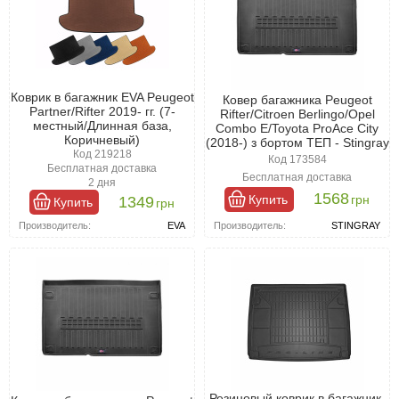
Коврик в багажник EVA Peugeot
Ковер багажника Peugeot
Partner/Rifter 2019- гг. (7-
Rifter/Citroen Berlingo/Opel
местный/Длинная база,
Combo E/Toyota ProAce City
Коричневый)
(2018-) з бортом ТЕП - Stingray
Код 219218
Код 173584
Бесплатная доставка
Бесплатная доставка
2 дня
1568
Купить
грн
1349
Купить
грн
Производитель:
STINGRAY
Производитель:
EVA
Резиновый коврик в багажник