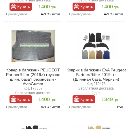
загрязнения останутся на его поверхности, и достаточно будет
Бесплатная доставка
Бесплатная доставка
просто вытряхнуть или промыть аксессуар.
1400
1400
Купить
Купить
грн
грн
Производитель:
AVTO-Gumm
Производитель:
AVTO-Gumm
Интернет-магазин Автошара предлагает широкий выбор
полиуретановых и резиновых ковриков для багажника Пежо
Рифтер с 2019- , которые эффективно решают поставленные
задачи. Чтобы избежать ошибок с размерами, выбирайте
коврик, разработанный с учетом особенностей модели
автомобиля.
Ковер в багажник PEUGEOT
Коврик в багажник EVA Peugeot
PartnerRifter (2019>) грузпас
Partner/Rifter 2019- гг.
длин. база? резиновый -
(Длинная база, Черный)
AvtoGumm
Код 210473
Код 178357
Бесплатная доставка
Бесплатная доставка
2 дня
1400
1349
Купить
Купить
грн
грн
Производитель:
AVTO-Gumm
Производитель:
EVA