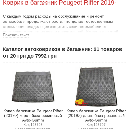
Коврик в багажник Peugeot Rifter 2019-
С каждым годом расходы на обслуживание и ремонт
автомобиля продолжают расти, что делает естественным
стремление владельцев защитить свои автомобили от
преждевременного износа и повреждений. Именно для этой
Показать текст
цели были разработаны различные дополнительные
аксессуары.
Каталог автоковриков в багажник: 21 товаров
Преимущества коврика в багажник Пежо
от 20 грн до 7992 грн
Рифтер с 2019-
Иногда каждому водителю приходится перевозить различные
грузы и инструменты. Для того чтобы это не приводило к
повреждениям автомобиля, стоит купить коврик в багажник
Пежо Рифтер с 2019- .
Груз, который транспортируется, может оставить царапины,
сколы и даже трещины на поверхности пола. К тому же,
сыпучие или жидкие строительные и горюче-смазочные
материалы могут повредить обивку и даже вызвать ржавчину.
Ковер багажника Peugeot Rifter
Ковер багажника Peugeot Rifter
Используя правильно выбранный коврик для багажника Пежо
(2019>) корот. база резиновый
(2019>) длин. база резиновый
Рифтер с 2019- , можно надежно защитить отделение от этих
Avto-Gumm
Avto-Gumm
проблем. Помимо этого, коврик упростит процесс уборки - все
Код 123798
Код 123797