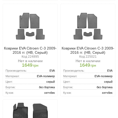
Коврики EVA Citroen C-3 2009-
Коврики EVA Citroen C-3 2009-
2016 гг. (HB, Серый)
2016 гг. (HB, Серый)
Код 224895
Код 225021
Нет в наличии
Нет в наличии
1649
1649
грн
грн
Производитель:
EVA
Производитель:
EVA
Материал:
EVA-полимер
Материал:
EVA-полимер
Цвет:
серый
Цвет:
серый
Бортик:
без бортика
Бортик:
без бортика
Кузов:
хетчбек
Кузов:
хетчбек