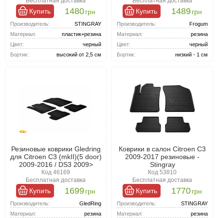
Бесплатная доставка
Бесплатная доставка
нашем ассортименте есть резиновые, полиуретановые коврики,
1480
1489
Купить
Купить
грн
грн
каждый материал имеет свои преимущества и особенности, но
резиновые коврики на Ситроен С3 2009- остаются наиболее
Производитель:
STINGRAY
Производитель:
Frogum
популярными.
Материал:
пластик+резина
Материал:
резина
Цвет:
черный
Цвет:
черный
Бортик:
высокий от 2,5 см
Бортик:
низкий - 1 см
Резиновые коврики Gledring
Коврики в салон Citroen C3
для Citroen C3 (mkII)(5 door)
2009-2017 резиновые -
2009-2016 / DS3 2009>
Stingray
Код 46169
Код 53810
Бесплатная доставка
Бесплатная доставка
1699
1770
Купить
Купить
грн
грн
Производитель:
GledRing
Производитель:
STINGRAY
Материал:
резина
Материал:
резина