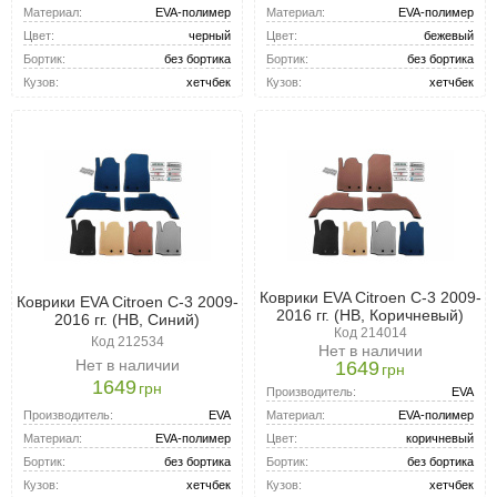
Материал:
EVA-полимер
Материал:
EVA-полимер
Цвет:
черный
Цвет:
бежевый
Бортик:
без бортика
Бортик:
без бортика
Кузов:
хетчбек
Кузов:
хетчбек
Коврики EVA Citroen C-3 2009-
Коврики EVA Citroen C-3 2009-
2016 гг. (HB, Коричневый)
2016 гг. (HB, Синий)
Код 214014
Код 212534
Нет в наличии
Нет в наличии
1649
грн
1649
грн
Производитель:
EVA
Производитель:
EVA
Материал:
EVA-полимер
Материал:
EVA-полимер
Цвет:
коричневый
Бортик:
без бортика
Бортик:
без бортика
Кузов:
хетчбек
Кузов:
хетчбек