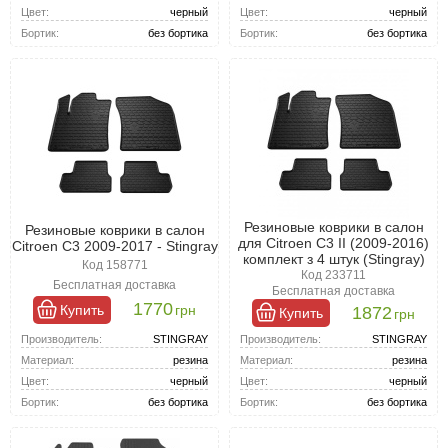
Цвет:
черный
Цвет:
черный
Бортик:
без бортика
Бортик:
без бортика
Резиновые коврики в салон
Резиновые коврики в салон
для Citroen C3 II (2009-2016)
Citroen C3 2009-2017 - Stingray
комплект з 4 штук (Stingray)
Код 158771
Код 233711
Бесплатная доставка
Бесплатная доставка
1770
Купить
грн
1872
Купить
грн
Производитель:
STINGRAY
Производитель:
STINGRAY
Материал:
резина
Материал:
резина
Цвет:
черный
Цвет:
черный
Бортик:
без бортика
Бортик:
без бортика