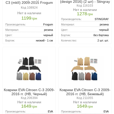
(design 2016) (2 шт) - Stingray
C3 (mkII) 2009-2015 Frogum
Код 116103
Код 108924
Нет в наличии
Нет в наличии
1278
грн
1199
грн
Производитель:
STINGRAY
Производитель:
Frogum
Материал:
резина
Материал:
резина
Цвет:
черный
Цвет:
черный
Бортик:
без бортика
Бортик:
низкий - 1 см
Количество:
2 шт. шт.
Коврики EVA Citroen C-3 2009-
Коврики EVA Citroen C-3 2009-
2016 гг. (HB, Черный)
2016 гг. (HB, Бежевый)
Код 206394
Код 211055
Нет в наличии
Нет в наличии
1649
1649
грн
грн
Производитель:
EVA
Производитель:
EVA