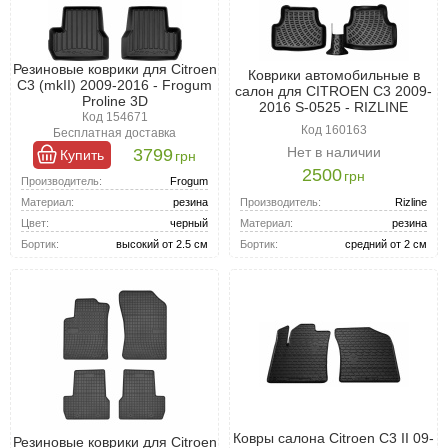
Резиновые коврики для Citroen
Коврики автомобильные в
C3 (mkII) 2009-2016 - Frogum
салон для CITROEN C3 2009-
Proline 3D
2016 S-0525 - RIZLINE
Код 154671
Код 160163
Бесплатная доставка
Нет в наличии
3799
Купить
грн
2500
грн
Производитель:
Frogum
Производитель:
Rizline
Материал:
резина
Материал:
резина
Цвет:
черный
Бортик:
средний от 2 см
Бортик:
высокий от 2.5 см
Ковры салона Citroen C3 II 09-
Резиновые коврики для Citroen