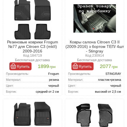
Резиновые коврики Frogum
Ковры салона Citroen C3 II
№77 для Citroen C3 (mkII)
(2009-2016) з бортом ТЕП/ 4шт
2009-2016
- Stingray
Код 184719
Код 230914
Бесплатная доставка
Бесплатная доставка
1899
2077
Купить
Купить
грн
грн
Производитель:
Frogum
Производитель:
STINGRAY
Материал:
резина
Материал:
пластик+резина
Цвет:
черный
Цвет:
черный
Бортик:
средний от 2 см
Бортик:
высокий от 2,5 см