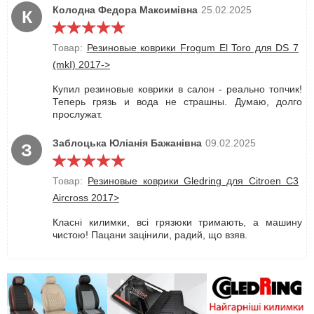
Колодна Федора Максимівна
25.02.2025
К
Товар:
Резиновые коврики Frogum El Toro для DS 7
(mkI) 2017->
Купил резиновые коврики в салон - реально топчик!
Теперь грязь и вода не страшны. Думаю, долго
прослужат.
Заблоцька Юліанія Бажанівна
09.02.2025
З
Товар:
Резиновые коврики Gledring для Citroen C3
Aircross 2017>
Класні килимки, всі грязюки тримають, а машину
чистою! Пацани зацінили, радий, що взяв.