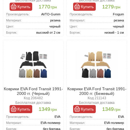
Бесплатная доставка
Бесплатная доставка
Преимущества ковриков для Другие автомобили Форд
1770
1279
Купить
Купить
грн
грн
Идеальная посадка: модельные коврики повторяют
Производитель:
AVTO-Gumm
Производитель:
Frogum
рельеф пола, обеспечивая надежную фиксацию.
Материал:
резина
Материал:
резина
Высококачественные материалы: коврики из прочной
Цвет:
резины или полиуретана служат долго и требуют
черный
Цвет:
черный
минимального ухода.
Бортик:
высокий от 2 см
Бортик:
низкий - 1 см
Функциональность: высокие бортики предотвращают
попадание грязи и жидкости на обивку пола, а
нескользящая поверхность обеспечивает комфорт в
использовании.
Коврики EVA Ford Transit 1991-
Коврики EVA Ford Transit 1991-
2000 гг. (Черный)
2000 гг. (Бежевый)
Код 206482
Код 211143
Бесплатная доставка
Бесплатная доставка
1349
1349
Купить
Купить
грн
грн
Производитель:
EVA
Производитель:
EVA
Материал:
EVA-полимер
Материал:
EVA-полимер
Бортик:
без бортика
Бортик:
без бортика