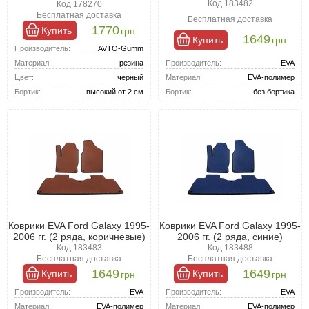
Код 183482
Код 178270
Бесплатная доставка
Бесплатная доставка
1770
Купить
грн
1649
Купить
грн
Производитель:
AVTO-Gumm
Производитель:
EVA
Материал:
резина
Материал:
EVA-полимер
Цвет:
черный
Бортик:
без бортика
Бортик:
высокий от 2 см
Коврики EVA Ford Galaxy 1995-
Коврики EVA Ford Galaxy 1995-
2006 гг. (2 ряда, коричневые)
2006 гг. (2 ряда, синие)
Код 183483
Код 183488
Бесплатная доставка
Бесплатная доставка
1649
1649
Купить
Купить
грн
грн
Производитель:
EVA
Производитель:
EVA
Материал:
EVA-полимер
Материал:
EVA-полимер