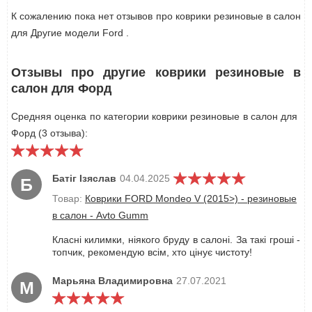
К сожалению пока нет отзывов про коврики резиновые в салон
для Другие модели Ford .
Отзывы про другие коврики резиновые в
салон для Форд
Средняя оценка по категории коврики резиновые в салон для
Форд (3 отзыва):
Батіг Ізяслав
04.04.2025
Б
Товар:
Коврики FORD Mondeo V (2015>) - резиновые
в салон - Avto Gumm
Класні килимки, ніякого бруду в салоні. За такі гроші -
топчик, рекомендую всім, хто цінує чистоту!
Марьяна Владимировна
27.07.2021
М