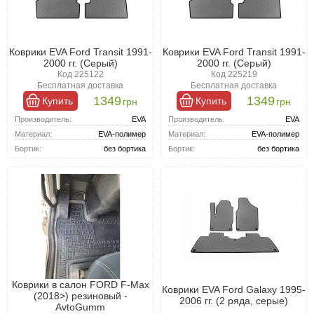
Коврики EVA Ford Transit 1991-
Коврики EVA Ford Transit 1991-
2000 гг. (Серый)
2000 гг. (Серый)
Код 225122
Код 225219
Бесплатная доставка
Бесплатная доставка
1349
1349
Купить
Купить
грн
грн
Производитель:
EVA
Производитель:
EVA
Материал:
EVA-полимер
Материал:
EVA-полимер
Бортик:
без бортика
Бортик:
без бортика
Коврики в салон FORD F-Max
Коврики EVA Ford Galaxy 1995-
(2018>) резиновый -
2006 гг. (2 ряда, серые)
AvtoGumm