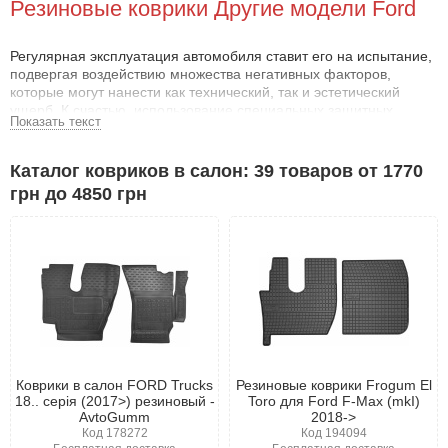
Резиновые коврики Другие модели Ford
Регулярная эксплуатация автомобиля ставит его на испытание,
подвергая воздействию множества негативных факторов,
которые могут нанести как технический, так и эстетический
ущерб. К счастью, использование специальных защитных
Показать текст
аксессуаров помогает избежать этих проблем.
Зачем нужны коврики для Другие автомобили
Каталог ковриков в салон: 39 товаров от 1770
Форд ?
грн до 4850 грн
Пол в салоне автомобиля регулярно подвергается
механическим повреждениям: от царапин, которые могут
оставить подошвы обуви, до последствий перевозки грузов.
Автоковрики Другие автомобили Форд помогут защитить пол от
трещин, сколов и грязи, а также предотвратят попадание
осадков внутрь салона.
Благодаря своим защитным свойствам, полиуретановые и
резиновые коврики для Другие автомобили Форд стали
неотъемлемым аксессуаром для владельцев, ведущих
Коврики в салон FORD Trucks
Резиновые коврики Frogum El
активный образ жизни: рыбаков, охотников или любителей
18.. серія (2017>) резиновый -
Toro для Ford F-Max (mkI)
путешествий. При этом вы можете найти коврики, которые
AvtoGumm
2018->
идеально дополнят стиль вашего автомобиля.
Код 178272
Код 194094