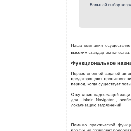
Большой выбор коври
Наша компания осуществляет
высоким стандартам качества.
Функциональное назнач
Первостепенной задачей авто
предотвращают проникновени
период, когда существует пов
Отсутствие надлежащей защит
для Linkoln Navigator , ос
локализацию загрязнений.
Помимо практической функц
продукции позволяет подобра