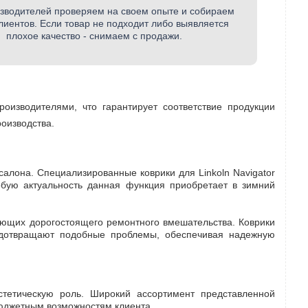
зводителей проверяем на своем опыте и собираем
лиентов. Если товар не подходит либо выявляется
плохое качество - снимаем с продажи.
оизводителями, что гарантирует соответствие продукции
роизводства.
лона. Специализированные коврики для Linkoln Navigator
обую актуальность данная функция приобретает в зимний
ующих дорогостоящего ремонтного вмешательства. Коврики
редотвращают подобные проблемы, обеспечивая надежную
тетическую роль. Широкий ассортимент представленной
бюджетным возможностям клиента.