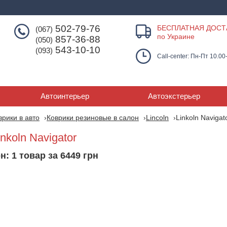
502-79-76
БЕСПЛАТНАЯ ДОСТ
(067)
по Украине
857-36-88
(050)
543-10-10
(093)
Call-center: Пн-Пт 10.00
Автоинтерьер
Автоэкстерьер
врики в авто
Коврики резиновые в салон
Lincoln
Linkoln Navigat
nkoln Navigator
н: 1 товар за 6449 грн