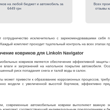
ков на любой бюджет и автомобиль за
Всех прои
6449 грн
отзывы к
 сотрудничество исключительно с зарекомендовавшими себя пр
 Каждый комплект проходит тщательный контроль на всех этапах п
ение ковриков для Linkoln Navigator
мобильных ковриков является обеспечение эффективной защиты са
е влаги и загрязнений на напольное покрытие автомобиля. Ос
ышенный риск попадания снега и талой воды в салон.
ы может привести к образованию коррозионных процессов, треб
обенно модели с увеличенной высотой бортиков, эффективно п
ии, современные автомобильные коврики выполняют важную эс
ть комплект, соответствующий индивидуальным предпочтениям и 