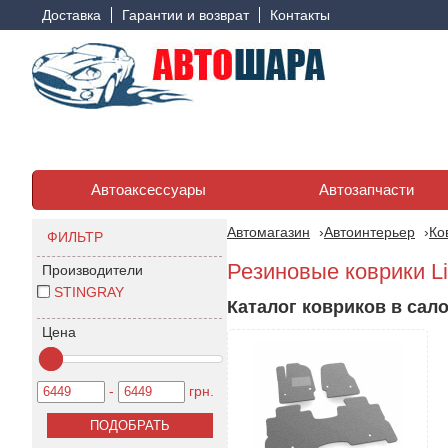
Доставка
Гарантии и возврат
Контакты
Автоаксессуары
Автозапчасти
Автомагазин
Автоинтерьер
Ко
ФИЛЬТР
Резиновые коврики Li
Производители
STINGRAY
Каталог ковриков в сало
Цена
-
грн.