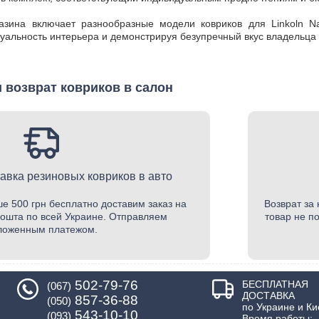
газина включает разнообразные модели ковриков для Linkoln N
уальность интерьера и демонстрируя безупречный вкус владельца
 возврат ковриков в салон
авка резиновых ковриков в авто
е 500 грн бесплатно доставим заказ на
Возврат за 
ошта по всей Украине. Отправляем
товар не п
ложенным платежом.
502-79-76
БЕСПЛАТНАЯ
(067)
ДОСТАВКА
857-36-88
(050)
по Украине и Ки
543-10-10
(093)
Время работы: