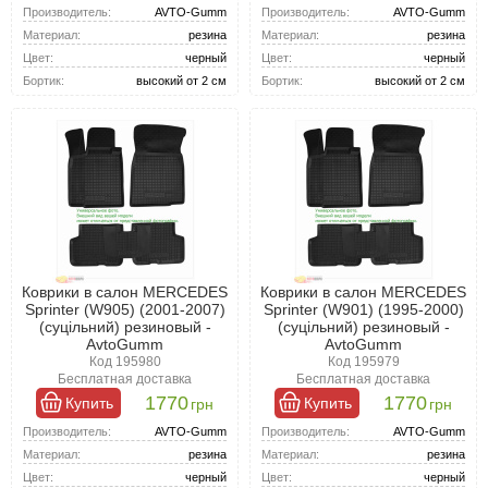
Производитель:
AVTO-Gumm
Производитель:
AVTO-Gumm
Материал:
резина
Материал:
резина
Цвет:
черный
Цвет:
черный
Бортик:
высокий от 2 см
Бортик:
высокий от 2 см
Коврики в салон MERCEDES
Коврики в салон MERCEDES
Sprinter (W905) (2001-2007)
Sprinter (W901) (1995-2000)
(суцільний) резиновый -
(суцільний) резиновый -
AvtoGumm
AvtoGumm
Код 195980
Код 195979
Бесплатная доставка
Бесплатная доставка
1770
1770
Купить
Купить
грн
грн
Производитель:
AVTO-Gumm
Производитель:
AVTO-Gumm
Материал:
резина
Материал:
резина
Цвет:
черный
Цвет:
черный