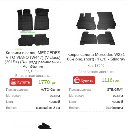
Коврики в салон MERCEDES
Ковры салона Mercedes W221
VITO VIANO (W447) (V-class)
06-(long/short) (4 шт) - Stingray
(2015>) (3-й ряд) резиновый -
Код 18546
AvtoGumm
Код 195985
Бесплатная доставка
Бесплатная доставка
1116
Купить
грн
1770
Купить
грн
Производитель:
STINGRAY
Производитель:
AVTO-Gumm
Материал:
резина
Материал:
резина
Цвет:
черный
Цвет:
черный
Бортик:
без бортика
Бортик:
высокий от 2 см