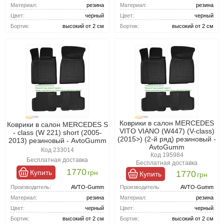
Материал:
резина
Материал:
резина
Цвет:
черный
Цвет:
черный
Бортик:
высокий от 2 см
Бортик:
высокий от 2 см
Коврики в салон MERCEDES
Коврики в салон MERCEDES S
VITO VIANO (W447) (V-class)
- class (W 221) short (2005-
(2015>) (2-й ряд) резиновый -
2013) резиновый - AvtoGumm
AvtoGumm
Код 233014
Код 195984
Бесплатная доставка
Бесплатная доставка
1770
Купить
грн
1770
Купить
грн
Производитель:
AVTO-Gumm
Производитель:
AVTO-Gumm
Материал:
резина
Материал:
резина
Цвет:
черный
Цвет:
черный
Бортик:
высокий от 2 см
Бортик:
высокий от 2 см