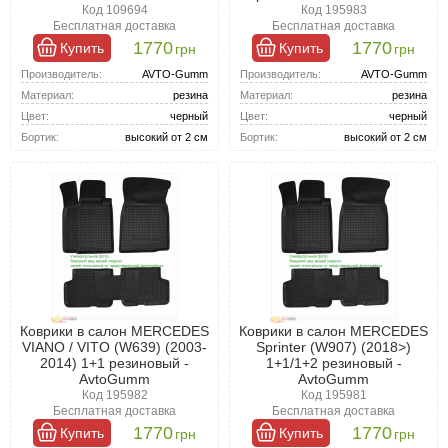
Код 109694
Код 195983
Бесплатная доставка
Бесплатная доставка
1770
1770
Купить
Купить
грн
грн
Производитель:
AVTO-Gumm
Производитель:
AVTO-Gumm
Материал:
резина
Материал:
резина
Цвет:
черный
Цвет:
черный
Бортик:
высокий от 2 см
Бортик:
высокий от 2 см
Коврики в салон MERCEDES
Коврики в салон MERCEDES
VIANO / VITO (W639) (2003-
Sprinter (W907) (2018>)
2014) 1+1 резиновый -
1+1/1+2 резиновый -
AvtoGumm
AvtoGumm
Код 195982
Код 195981
Бесплатная доставка
Бесплатная доставка
1770
1770
Купить
Купить
грн
грн