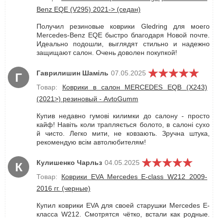
Benz EQE (V295) 2021-> (седан)
Получил резиновые коврики Gledring для моего
Mercedes-Benz EQE быстро благодаря Новой почте.
Идеально подошли, выглядят стильно и надежно
защищают салон. Очень доволен покупкой!
Гаврилишин Шаміль
07.05.2025
Г
Товар:
Коврики в салон MERCEDES EQB (X243)
(2021>) резиновый - AvtoGumm
Купив недавно гумові килимки до салону - просто
кайф! Навіть коли трапляється болото, в салоні сухо
й чисто. Легко мити, не ковзають. Зручна штука,
рекомендую всім автолюбителям!
Кулишенко Чарльз
04.05.2025
К
Товар:
Коврики EVA Mercedes E-сlass W212 2009-
2016 гг. (черные)
Купил коврики EVA для своей старушки Mercedes E-
класса W212. Смотрятся чётко, встали как родные.