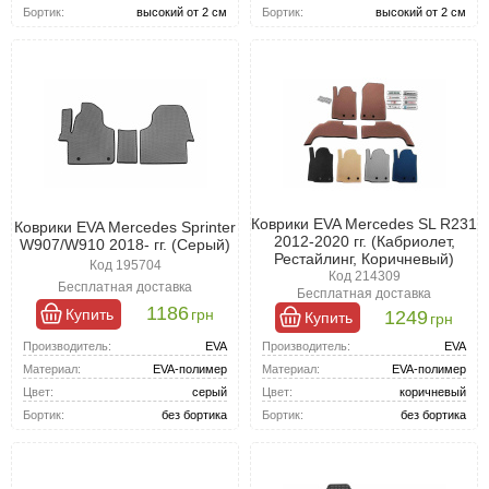
Бортик:
высокий от 2 см
Бортик:
высокий от 2 см
Коврики EVA Mercedes SL R231
Коврики EVA Mercedes Sprinter
2012-2020 гг. (Кабриолет,
W907/W910 2018- гг. (Серый)
Рестайлинг, Коричневый)
Код 195704
Код 214309
Бесплатная доставка
Бесплатная доставка
1186
Купить
грн
1249
Купить
грн
Производитель:
EVA
Производитель:
EVA
Материал:
EVA-полимер
Материал:
EVA-полимер
Цвет:
серый
Цвет:
коричневый
Бортик:
без бортика
Бортик:
без бортика