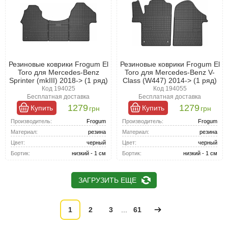
Резиновые коврики Frogum El
Резиновые коврики Frogum El
Toro для Mercedes-Benz
Toro для Mercedes-Benz V-
Sprinter (mkIII) 2018-> (1 ряд)
Class (W447) 2014-> (1 ряд)
Код 194025
Код 194055
Бесплатная доставка
Бесплатная доставка
1279
1279
Купить
Купить
грн
грн
Производитель:
Frogum
Производитель:
Frogum
Материал:
резина
Материал:
резина
Цвет:
черный
Цвет:
черный
Бортик:
низкий - 1 см
Бортик:
низкий - 1 см
ЗАГРУЗИТЬ ЕЩЕ
1
2
3
...
61