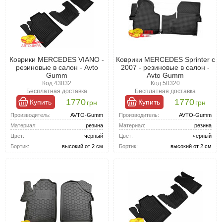
Коврики MERCEDES VIANO -
Коврики MERCEDES Sprinter с
резиновые в салон - Avto
2007 - резиновые в салон -
Gumm
Avto Gumm
Код 43032
Код 50320
Бесплатная доставка
Бесплатная доставка
1770
1770
Купить
Купить
грн
грн
Производитель:
AVTO-Gumm
Производитель:
AVTO-Gumm
Материал:
резина
Материал:
резина
Цвет:
черный
Цвет:
черный
Бортик:
высокий от 2 см
Бортик:
высокий от 2 см