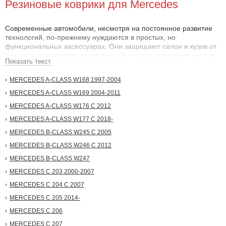
Резиновые коврики для Mercedes
Современные автомобили, несмотря на постоянное развитие
технологий, по-прежнему нуждаются в простых, но
функциональных аксессуарах. Они защищают салон и кузов от
износа, механических повреждений, а также упрощают уход за
Показать текст
транспортным средством.
MERCEDES A-CLASS W168 1997-2004
Почему важны коврики для Мерседес ?
MERCEDES A-CLASS W169 2004-2011
Автоковрики для салона Мерседес играют ключевую роль в
MERCEDES A-CLASS W176 С 2012
поддержании чистоты и сохранении автомобиля в хорошем
состоянии. Они защищают пол от механических воздействий,
MERCEDES A-CLASS W177 С 2018-
влаги и грязи, предотвращая появление ржавчины и коррозии.
MERCEDES B-CLASS W245 С 2005
Независимо от модели или условий эксплуатации, коврики - это
обязательный аксессуар, который стоит приобрести как можно
MERCEDES B-CLASS W246 С 2012
раньше.
MERCEDES B-CLASS W247
Как выбрать коврики?
MERCEDES C 203 2000-2007
MERCEDES C 204 С 2007
При выборе автоковров следует обратить внимание на:
MERCEDES C 205 2014-
Тип изделия: Выбирайте между модельными и
универсальными ковриками. Модельные идеально подходят
MERCEDES C 206
по форме и не требуют подгонки, тогда как универсальные
MERCEDES C 207