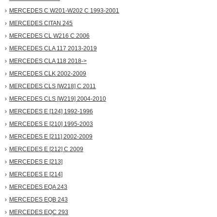
дешевле, но их нужно адаптировать под размеры салона.
Материал: Наибольшей популярностью пользуются
MERCEDES C W201-W202 C 1993-2001
резиновые коврики благодаря своей долговечности,
MERCEDES CITAN 245
устойчивости к влаге и доступной цене. Текстильные
варианты добавляют уюта, но требуют большего ухода.
MERCEDES CL W216 С 2006
MERCEDES CLA 117 2013-2019
MERCEDES CLA 118 2018->
MERCEDES CLK 2002-2009
MERCEDES CLS [W218] С 2011
MERCEDES CLS [W219] 2004-2010
MERCEDES E [124] 1992-1996
MERCEDES E [210] 1995-2003
MERCEDES E [211] 2002-2009
MERCEDES E [212] С 2009
MERCEDES E [213]
MERCEDES E [214]
MERCEDES EQA 243
MERCEDES EQB 243
MERCEDES EQC 293