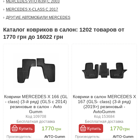
MERCEDES VITO [639] С 2003
MERCEDES X-CLASS С 2017
ДРУГИЕ АВТОМОБИЛИ MERCEDES
Каталог ковриков в салон: 1202 товаров от
1770 грн до 16022 грн
Коврики MERCEDES X 166 (GL
Коврики в салон MERCEDES X
- class) (3-й ряд) (GLS c 2014)
167 (GLS- class) (3-й ряд)
резиновые в салон - Avto
(2019>) резиновый -
Gumm
AvtoGumm
Код 109708
Код 153684
Бесплатная доставка
Бесплатная доставка
1770
1770
Купить
Купить
грн
грн
Производитель:
AVTO-Gumm
Производитель:
AVTO-Gumm