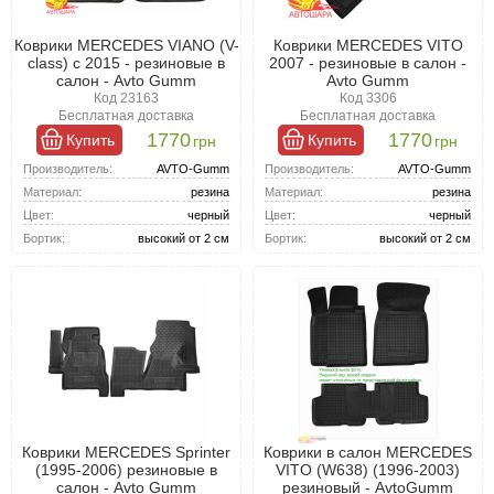
Коврики MERCEDES VIANO (V-
Коврики MERCEDES VITO
class) с 2015 - резиновые в
2007 - резиновые в салон -
салон - Avto Gumm
Avto Gumm
Код 23163
Код 3306
Бесплатная доставка
Бесплатная доставка
1770
1770
Купить
Купить
грн
грн
Производитель:
AVTO-Gumm
Производитель:
AVTO-Gumm
Материал:
резина
Материал:
резина
Цвет:
черный
Цвет:
черный
Бортик:
высокий от 2 см
Бортик:
высокий от 2 см
Коврики MERCEDES Sprinter
Коврики в салон MERCEDES
(1995-2006) резиновые в
VITO (W638) (1996-2003)
салон - Avto Gumm
резиновый - AvtoGumm