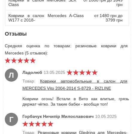
Коврики в салон Mercedes SLK
от 2000 грн до 1649
Class
грн
Коврики в салон Mercedes A-Class
от 1480 грн до
W177 с 2018-
3799 грн
Отзывы
Средняя оценка по товарам: резиновые коврики для
Mercedes (5 отзывов):
Ладолюб
13.05.2025
Л
Товар:
Коврики автомобильные в салон для
MERCEDES Vito 2004-2014 S-8729 - RIZLINE
Коврики огонь! Встали в Вито как влитые, грязь
держат чётко. За такие бабки - вообще топ!
Горбачук Ничипір Милославович
10.05.2025
Г
Товар:
Резиновые коврики Gledring для Mercedes-