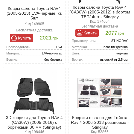
Ковры салона Toyota RAV 4
Ковры салона Toyota RAV4
(CA30W) (2005-2012) з бортом
(2005-2013) EVA-чёрные, кт.
ТЕП/ 4шт - Stingray
5шт
Код 174054
Код 149905
Бесплатная доставка
Бесплатная доставка
2077
Купить
грн
2021
Купить
грн
Производитель:
STINGRAY
Производитель:
EVA
Материал:
пластик+резина
Материал:
EVA-полимер
Цвет:
черный
Бортик:
без бортика
Бортик:
высокий от 2,5 см
3D коврики для Toyota RAV 4
Коврики в салон для Тойота
(CA30W) (2005-2016) с
Rav 4 2006-2013 резиновые -
бортиками 30 мм (Stingray)
Stingray
Код 198446
Код 53865