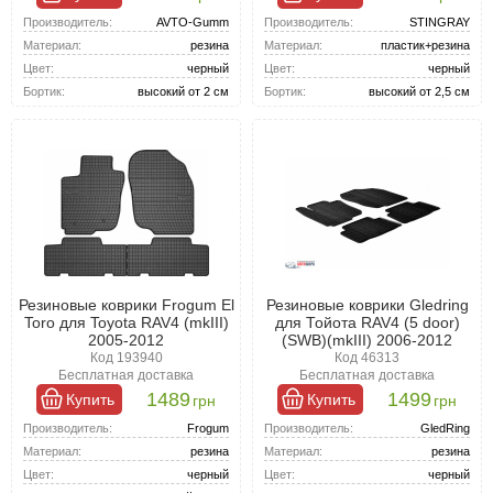
Производитель:
AVTO-Gumm
Производитель:
STINGRAY
Материал:
резина
Материал:
пластик+резина
Цвет:
черный
Цвет:
черный
Бортик:
высокий от 2 см
Бортик:
высокий от 2,5 см
Резиновые коврики Frogum El
Резиновые коврики Gledring
Toro для Toyota RAV4 (mkIII)
для Тойота RAV4 (5 door)
2005-2012
(SWB)(mkIII) 2006-2012
Код 193940
Код 46313
Бесплатная доставка
Бесплатная доставка
1489
1499
Купить
Купить
грн
грн
Производитель:
Frogum
Производитель:
GledRing
Материал:
резина
Материал:
резина
Цвет:
черный
Цвет:
черный