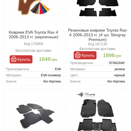
Резиновые коврики Toyota Rav
Коврики EVA Toyota Rav 4
4 2006-2013 гг. (4 шт, Stingray
2006-2013 гг. (кирпичные)
Premium)
Код 170868
Код 167130
Бесплатная доставка
Бесплатная доставка
1896
Купить
грн
1649
Купить
грн
Производитель:
STINGRAY
Производитель:
EVA
Материал:
резина
Материал:
EVA-полимер
Цвет:
черный
Бортик:
без бортика
Бортик:
без бортика