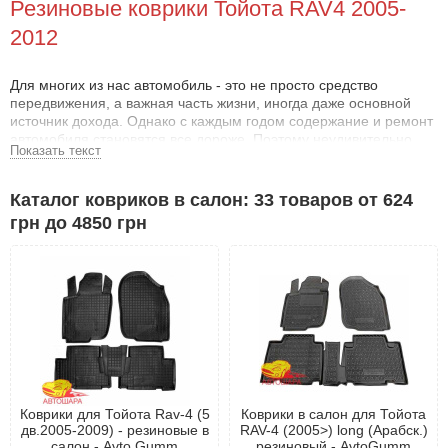
Резиновые коврики Тойота RAV4 2005-
2012
Для многих из нас автомобиль - это не просто средство
передвижения, а важная часть жизни, иногда даже основной
источник дохода. Однако с каждым годом содержание и ремонт
автомобиля становятся все дороже. Поэтому неудивительно,
Показать текст
что водители все чаще используют специальные аксессуары
для ухода за своими транспортными средствами.
Каталог ковриков в салон: 33 товаров от 624
Почему стоит приобрести коврики Тойота Рав
грн до 4850 грн
4 2005-2012 ?
Автоковрики для салона Тойота Рав 4 2005-2012 - это не просто
аксессуар, а необходимый элемент защиты салона. Они
защищают пол от грязи, повреждений и коррозии. Иногда
коврики входят в заводскую комплектацию автомобиля, но со
временем даже самые качественные изделия требуют замены.
При выборе ковриков важно учитывать:
Тип:
Коврики для Тойота Rav-4 (5
Коврики в салон для Тойота
Модельные - идеально подходят для Тойота Рав 4 2005-
дв.2005-2009) - резиновые в
RAV-4 (2005>) long (Арабск.)
2012 и не требуют подгонки.
салон - Avto Gumm
резиновый - AvtoGumm