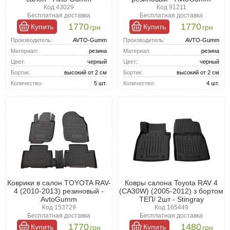
Универсальные - подходят для разных моделей, но могут
Код 43029
Код 91211
потребовать дополнительных корректировок.
Бесплатная доставка
Бесплатная доставка
Материалы:
1770
1770
Резина: Прочная, водоотталкивающая, легко моется.
Купить
Купить
грн
грн
Ева: Уютные и стильные, добавляют салону эстетики.
Производитель:
AVTO-Gumm
Производитель:
AVTO-Gumm
Модельные коврики, разработанные по лекалам Тойота Рав 4
Материал:
резина
Материал:
резина
2005-2012 , обеспечивают надежную защиту и простоту ухода
Цвет:
черный
Цвет:
черный
за салоном.
Бортик:
высокий от 2 см
Бортик:
высокий от 2 см
Количество:
5 шт.
Количество:
4 шт.
Коврики в салон TOYOTA RAV-
Ковры салона Toyota RAV 4
4 (2010-2013) резиновый -
(CA30W) (2005-2012) з бортом
AvtoGumm
ТЕП/ 2шт - Stingray
Код 153729
Код 165449
Бесплатная доставка
Бесплатная доставка
1770
1480
Купить
Купить
грн
грн