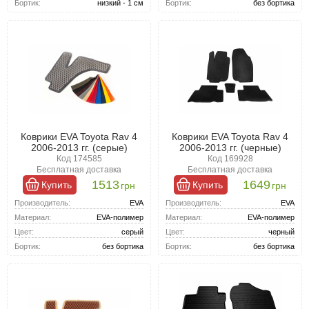
Бортик:
низкий - 1 см
Бортик:
без бортика
Коврики EVA Toyota Rav 4
Коврики EVA Toyota Rav 4
2006-2013 гг. (серые)
2006-2013 гг. (черные)
Код 174585
Код 169928
Бесплатная доставка
Бесплатная доставка
1513
1649
Купить
Купить
грн
грн
Производитель:
EVA
Производитель:
EVA
Материал:
EVA-полимер
Материал:
EVA-полимер
Цвет:
серый
Цвет:
черный
Бортик:
без бортика
Бортик:
без бортика