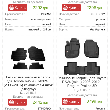
Бесплатная доставка
Бесплатная доставка
2293
2298
Купить
Купить
грн
грн
Производитель:
STINGRAY
Производитель:
STINGRAY
Материал:
пластик+резина
Материал:
резина
Цвет:
черный
Цвет:
черный
Бортик:
высокий от 2,5 см
Бортик:
без бортика
Резиновые коврики в салон
Резиновые коврики для Toyota
для Toyota RAV 4 (CA30W)
RAV4 (mkIII) 2005-2012 -
(2005-2016) комплект з 4 штук
Frogum Proline 3D
(Stingray)
Код 158537
Код 234513
Бесплатная доставка
Бесплатная доставка
3799
Купить
грн
2442
Купить
грн
Производитель:
Frogum
Производитель:
STINGRAY