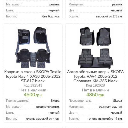
Материал:
резина
Материал:
резина
Цвет:
черный
Цвет:
черный
Бортик:
высокий от 2.5 см
Бортик:
без бортика
Коврики в салон SKOPA Textile
Автомобильные ковры SKOPA
Toyota Rav 4 XA30 2005-2012
Toyota RAV4 2005-2012
ST-817 black
Словакия KM-285 black
Код 192543
Код 192628
Нет в наличии
Нет в наличии
4500
4850
грн
грн
Производитель:
Skopa
Производитель:
Skopa
Материал:
резина+пластик
Материал:
резина+пластик
Цвет:
черный
Цвет:
черный
Бортик:
очень высокий от 4 см
Бортик:
очень высокий от 4 см