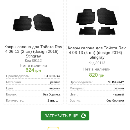
Ковры салона для Тойота Rav
Ковры салона для Тойота Rav
4 06-13 (2 шт) (design 2016) -
4 06-13 (4 шт) (design 2016) -
Stingray
Stingray
Код 89112
Код 89113
Нет в наличии
Нет в наличии
624
грн
820
грн
Производитель:
STINGRAY
Производитель:
STINGRAY
Материал:
резина
Материал:
резина
Цвет:
черный
Цвет:
черный
Бортик:
без бортика
Бортик:
без бортика
Количество:
2 шт. шт.
ЗАГРУЗИТЬ ЕЩЕ