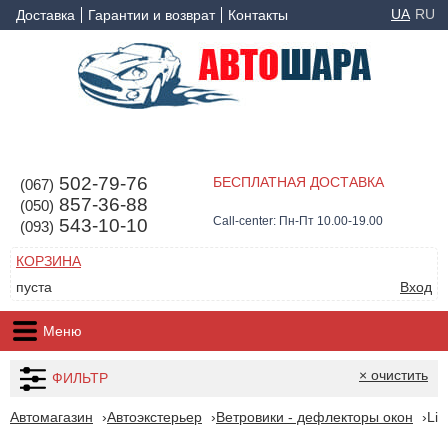
UA
RU
Доставка
Гарантии и возврат
Контакты
502-79-76
БЕСПЛАТНАЯ ДОСТАВКА
(067)
857-36-88
(050)
Call-center: Пн-Пт 10.00-19.00
543-10-10
(093)
КОРЗИНА
пуста
Вход
Меню
× очистить
ФИЛЬТР
Автомагазин
Автоэкстерьер
Ветровики - дефлекторы окон
Lib