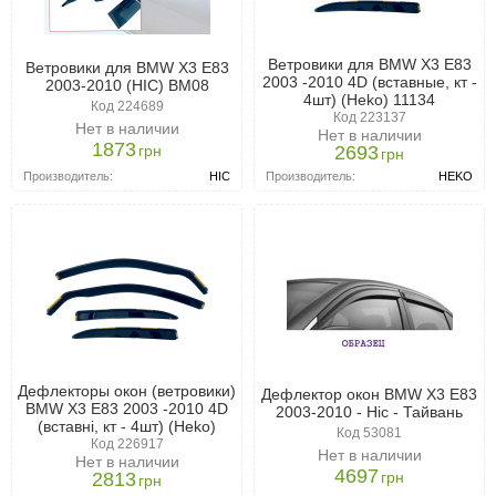
Ветровики для BMW X3 E83
Ветровики для BMW X3 E83
2003 -2010 4D (вставные, кт -
2003-2010 (HIC) BM08
4шт) (Heko) 11134
Код 224689
Код 223137
Нет в наличии
Нет в наличии
1873
грн
2693
грн
Производитель:
HIC
Производитель:
HEKO
Дефлекторы окон (ветровики)
Дефлектор окон BMW X3 E83
BMW X3 E83 2003 -2010 4D
2003-2010 - Hic - Тайвань
(вставні, кт - 4шт) (Heko)
Код 53081
Код 226917
Нет в наличии
Нет в наличии
4697
грн
2813
грн