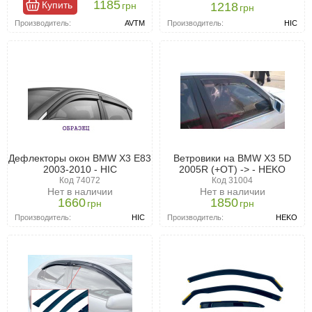
1185
Купить
грн
1218
грн
Декоративные функции
Производитель:
HIC
Производитель:
AVTM
Помимо практических задач, дефлекторы выполняют
декоративную роль, улучшая внешний вид автомобиля и
придавая ему стильный и ухоженный вид. Это делает аксессуар
популярным выбором для тюнинга.
Дефлекторы окон BMW X3 E83
Ветровики на BMW X3 5D
2003-2010 - HIC
2005R (+OT) -> - HEKO
Код 74072
Код 31004
Нет в наличии
Нет в наличии
1660
1850
грн
грн
Производитель:
HIC
Производитель:
HEKO