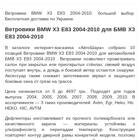
Ветровики BMW X3 E83 2004-2010: большой выбор.
Бесплатная доставка по Украине.
Ветровики BMW X3 E83 2004-2010 для БМВ Х3
Е83 2004-2010
В каталоге интернет-магазина «АвтоШара» собрано 10
позиций Ветровики BMW X3 E83 2004-2010 для автомобилей
БМВ Х3 Е83 2004-2010 . Ветровики позволяют проветривать
салон при закрытых или приоткрытых стёклах: свежий воздух
поступает внутрь, а дождь и боковой ветер остаются снаружи.
Аксессуар также снижает запотевание зеркал и защищает
боковые окна от грязи на трассе.
Цена начинается от 0 до 4697 грн.. Подходят для годов
выпуска: 2004, 2005, 2006, 2007, 2008, 2009, 2010. В
ассортименте — 3 таких производителей: Avtm, Egr, Heko, Hic:
HEKO, HIC, AVTM.
Дефлекторы изготавливают из прочного поликарбоната или
качественного акрила — материалы устойчивы к
ультрафиолету и перепадам температур. Конструкция
повторяет контур дверной рамы конкретной модели, поэтому