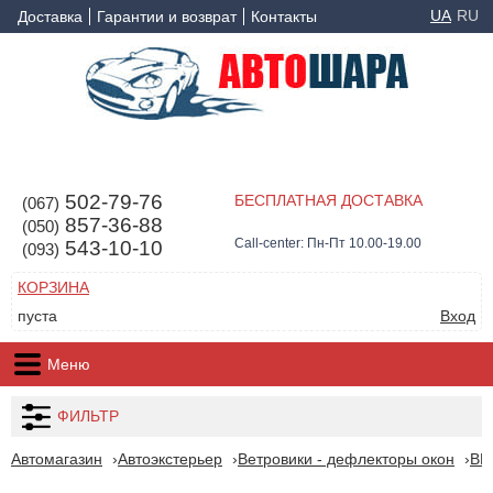
UA
RU
Доставка
Гарантии и возврат
Контакты
502-79-76
БЕСПЛАТНАЯ ДОСТАВКА
(067)
857-36-88
(050)
Call-center: Пн-Пт 10.00-19.00
543-10-10
(093)
КОРЗИНА
пуста
Вход
Меню
ФИЛЬТР
Автомагазин
Автоэкстерьер
Ветровики - дефлекторы окон
B