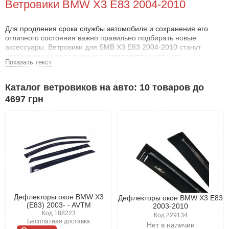
Ветровики BMW X3 E83 2004-2010
Для продления срока службы автомобиля и сохранения его
отличного состояния важно правильно подбирать новые
аксессуары. Ветровики для БМВ Х3 Е83 2004-2010 станут
незаменимым дополнением к комплектации вашего
Показать текст
транспортного средства.
Преимущества ветровиков БМВ Х3 Е83 2004-
Каталог ветровиков на авто: 10 товаров до
2010
4697 грн
Мы предлагаем продукцию от ведущих производителей,
которые заслужили доверие отечественных автомобилистов.
Используемые материалы отличаются высокой прочностью, что
гарантирует долгий срок службы. Даже спустя годы дефлекторы
для БМВ Х3 Е83 2004-2010 сохранят свои функциональные и
эстетические свойства.
Практическая польза
Основное назначение ветровиков - защита салона автомобиля.
Дефлекторы окон BMW X3
Дефлекторы окон BMW X3 E83
Аксессуары предотвращают попадание внутрь дождя, снега и
(E83) 2003- - AVTM
2003-2010
ярких солнечных лучей, что делает поездки комфортнее и
Код 188223
Код 229134
безопаснее.
Бесплатная доставка
Нет в наличии