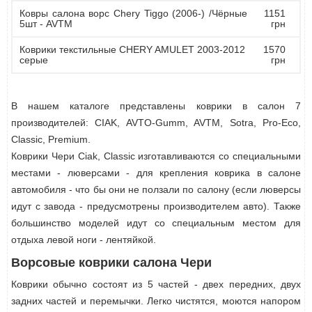
Ковры салона ворс Chery Tiggo (2006-) /Чёрные
1151
5шт - AVTM
грн
Коврики текстильные CHERY AMULET 2003-2012
1570
серые
грн
В нашем каталоге представлены коврики в салон 7
производителей: CIAK, AVTO-Gumm, AVTM, Sotra, Pro-Eco,
Classic, Premium.
Коврики Чери Ciak, Classic изготавливаются со специальными
местами - люверсами - для крепления коврика в салоне
автомобиля - что бы они не ползали по салону (если люверсы
идут с завода - предусмотрены производителем авто). Также
большинство моделей идут со специальным местом для
отдыха левой ноги - лентяйкой.
Ворсовые коврики салона Чери
Коврики обычно состоят из 5 частей - двех передних, двух
задних частей и перемычки. Легко чистятся, моются напором