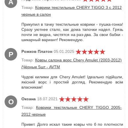
А
Товар:
Коврики текстильные CHERY TIGGO 3 с 2012
черные в салон
Прикупил в тачку текстильные коврики - пушка-гонка!
Сразу уютнее стало, как дома тапочки надел. Грязь
почти не видна, чистятся на раз-два. За свои бабки -
шикарный вариант! Рекомендую.
Рожков Платон
05.01.2025
Р
Товар:
Ковры салона ворс Chery Amulet (2003-2012)
/Чёрные 5шт - AVTM
Чудові килими для Chery Amulet! Ідеально підійшли,
якісний ворс і простий догляд. Рекомендую всім
власникам!
Оксана
18.07.2021
О
Товар:
Коврики текстильные CHERY TIGGO 2005-
2012 черные
Привет. Долго искал такие ковры что б по плотности