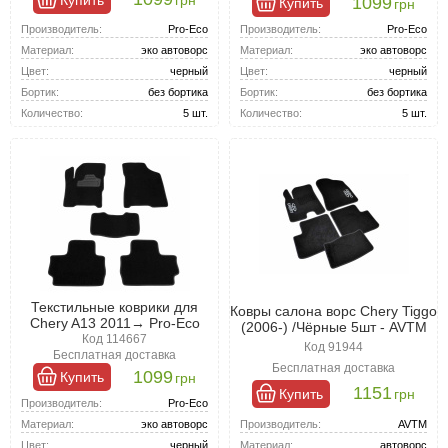
грн
1099
Купить
грн
Производитель:
Pro-Eco
Производитель:
Pro-Eco
Материал:
эко автоворс
Материал:
эко автоворс
Цвет:
черный
Цвет:
черный
Бортик:
без бортика
Бортик:
без бортика
Количество:
5 шт.
Количество:
5 шт.
Текстильные коврики для
Ковры салона ворс Chery Tiggo
Chery A13 2011→ Pro-Eco
(2006-) /Чёрные 5шт - AVTM
Код 114667
Код 91944
Бесплатная доставка
Бесплатная доставка
1099
Купить
грн
1151
Купить
грн
Производитель:
Pro-Eco
Производитель:
AVTM
Материал:
эко автоворс
Материал:
автоворс
Цвет:
черный