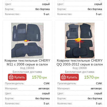
Цвет:
серый
Цвет:
серый
Бортик:
без бортика
Бортик:
без бортика
Количество:
5 шт.
Количество:
5 шт.
Коврики текстильные CHERY
Коврики текстильные CHERY
M11 с 2008 серые в салон
QQ 2003-2012 серые в салон
Код 19066
Код 19068
Бесплатная доставка
Бесплатная доставка
1570
1570
Купить
Купить
грн
грн
Производитель:
CIAK
Производитель:
CIAK
Материал:
автоворс
Материал:
автоворс
Цвет:
серый
Цвет:
серый
Бортик:
без бортика
Бортик:
без бортика
Количество:
5 шт.
Количество:
5 шт.