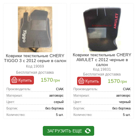
Коврики текстильные CHERY
Коврики текстильные CHERY
AMULET с 2012 черные в
TIGGO 3 с 2012 серые в салон
салон
Код 19069
Код 19831
Бесплатная доставка
Бесплатная доставка
1570
Купить
грн
1570
Купить
грн
Производитель:
CIAK
Производитель:
CIAK
Материал:
автоворс
Материал:
автоворс
Цвет:
серый
Цвет:
черный
Бортик:
без бортика
Бортик:
без бортика
Количество:
5 шт.
Количество:
5 шт.
ЗАГРУЗИТЬ ЕЩЕ