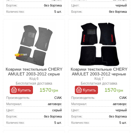
Цвет:
черный
Бортик:
без бортика
Бортик:
без бортика
Количество:
5 шт.
Коврики текстильные CHERY
Коврики текстильные CHERY
AMULET 2003-2012 серые
AMULET 2003-2012 черные
Код 6
Код 7
Бесплатная доставка
Бесплатная доставка
1570
1570
Купить
Купить
грн
грн
Производитель:
CIAK
Производитель:
CIAK
Материал:
автоворс
Материал:
автоворс
Цвет:
серый
Цвет:
черный
Бортик:
без бортика
Бортик:
без бортика
Количество:
5 шт.
Количество:
5 шт.