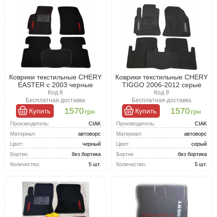
Коврики текстильные CHERY
Коврики текстильные CHERY
EASTER с 2003 черные
TIGGO 2006-2012 серые
Код 8
Код 9
Бесплатная доставка
Бесплатная доставка
1570
1570
Купить
Купить
грн
грн
Производитель:
CIAK
Производитель:
CIAK
Материал:
автоворс
Материал:
автоворс
Цвет:
черный
Цвет:
серый
Бортик:
без бортика
Бортик:
без бортика
Количество:
5 шт.
Количество:
5 шт.