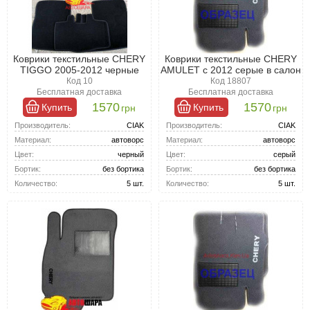
Коврики текстильные CHERY
Коврики текстильные CHERY
TIGGO 2005-2012 черные
AMULET с 2012 серые в салон
Код 10
Код 18807
Бесплатная доставка
Бесплатная доставка
1570
1570
Купить
Купить
грн
грн
Производитель:
CIAK
Производитель:
CIAK
Материал:
автоворс
Материал:
автоворс
Цвет:
черный
Цвет:
серый
Бортик:
без бортика
Бортик:
без бортика
Количество:
5 шт.
Количество:
5 шт.