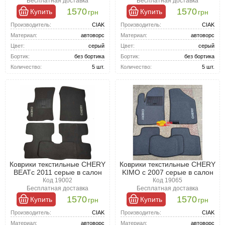
Бесплатная доставка
Бесплатная доставка
1570
1570
Купить
Купить
грн
грн
Производитель:
CIAK
Производитель:
CIAK
Материал:
автоворс
Материал:
автоворс
Цвет:
серый
Цвет:
серый
Бортик:
без бортика
Бортик:
без бортика
Количество:
5 шт.
Количество:
5 шт.
Коврики текстильные CHERY
Коврики текстильные CHERY
BEATс 2011 серые в салон
KIMO с 2007 серые в салон
Код 19002
Код 19065
Бесплатная доставка
Бесплатная доставка
1570
1570
Купить
Купить
грн
грн
Производитель:
CIAK
Производитель:
CIAK
Материал:
автоворс
Материал:
автоворс