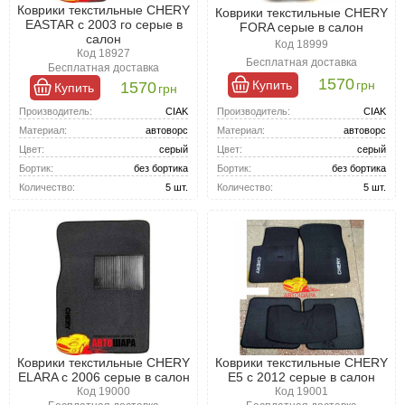
Коврики текстильные CHERY
Коврики текстильные CHERY
EASTAR с 2003 го серые в
FORA серые в салон
салон
Код 18999
Код 18927
Бесплатная доставка
Бесплатная доставка
1570
Купить
грн
1570
Купить
грн
Производитель:
CIAK
Производитель:
CIAK
Материал:
автоворс
Материал:
автоворс
Цвет:
серый
Цвет:
серый
Бортик:
без бортика
Бортик:
без бортика
Количество:
5 шт.
Количество:
5 шт.
Коврики текстильные CHERY
Коврики текстильные CHERY
ELARA с 2006 серые в салон
E5 с 2012 серые в салон
Код 19000
Код 19001