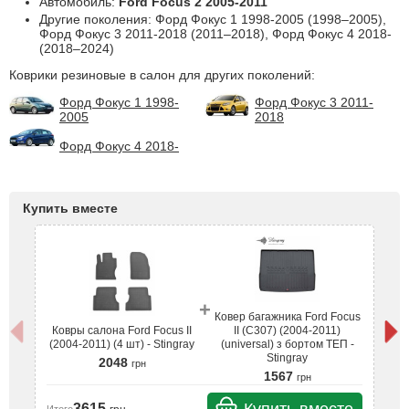
Автомобиль:
Ford Focus 2 2005-2011
Другие поколения: Форд Фокус 1 1998-2005 (1998–2005),
Форд Фокус 3 2011-2018 (2011–2018), Форд Фокус 4 2018-
(2018–2024)
Коврики резиновые в салон для других поколений:
Форд Фокус 1 1998-
Форд Фокус 3 2011-
2005
2018
Форд Фокус 4 2018-
Купить вместе
+
Ковер багажника Ford Focus
К
Ковры салона Ford Focus II
II (C307) (2004-2011)
(2
(2004-2011) (4 шт) - Stingray
(universal) з бортом ТЕП -
Stingray
2048
грн
1567
грн
Ит
3615