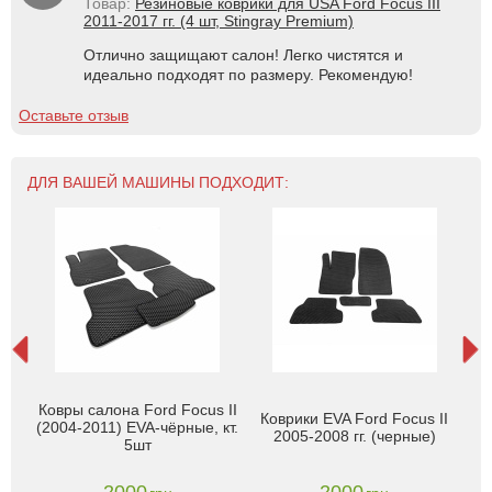
Товар:
Резиновые коврики для USA Ford Focus III
2011-2017 гг. (4 шт, Stingray Premium)
Отлично защищают салон! Легко чистятся и
идеально подходят по размеру. Рекомендую!
Оставьте отзыв
ДЛЯ ВАШЕЙ МАШИНЫ ПОДХОДИТ:
cus
Ковры салона Ford Focus II
Коврики EVA Ford Focus II
К
с
(2004-2011) EVA-чёрные, кт.
2005-2008 гг. (черные)
ay)
5шт
2000
2000