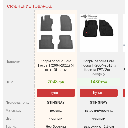
СРАВНЕНИЕ ТОВАРОВ:
Ковры салона Ford
Ковры салона Ford
Р
Название
Focus II (2004-2011) (4
Focus II (2004-2011) з
шт) - Stingray
бортом ТЕП/ 2шт -
Fo
Stingray
2048
1480
грн
грн
Цена
Купить
Купить
STINGRAY
STINGRAY
Производитель:
резина
пластик+резина
Материал:
черный
черный
Цвет:
без бортика
высокий от 2,5 см
Бортик: