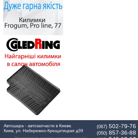
502-79-76
Автошара - автозапчасти в Киеве.
(067)
Киев, ул. Набережно-Крещатицкая д39
857-36-88
(050)
Производители, символы и описания в наших