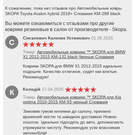
К сожалению, пока нет отзывов про Автомобильные ковры
SKOPA Toyota Avalon hybrid 2018+ Словакия KM-288 black.
Вы можете ознакомиться с отзывами про другие
коврики резиновые в салон от производителя - Skopa.
Сінгалевич Каленик Устимович
01.05.2025
С
Товар:
Автомобильные коврики ™ SKOPA для BMW
X1 2012-2015 KM-132 black Черные Словакия
Коврики SKOPA для BMW X1 2012-2015 идеально
подошли. Качество отличное, сидят как влитые.
Рекомендую!
Колодій
17.04.2025
К
Товар:
Автомобильные коврики ™ SKOPA для Kia
optima 2010-2015 KM-93 черный Словакия
Замовив гумові килимки до салону, приємно
вражений якістю та швидкою доставкою Новою
поштою. Ідеально підходять до авто, допомагають
утримувати чистоту. Рекомендую усім власникам
автомобілів!