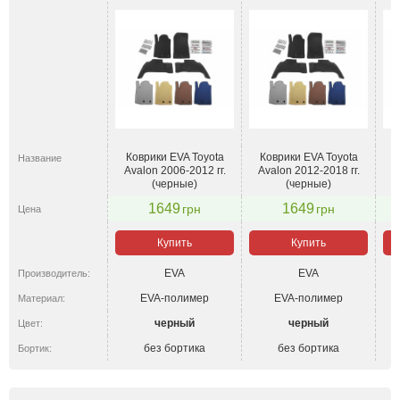
Коврики EVA Toyota
Коврики EVA Toyota
К
Название
Avalon 2006-2012 гг.
Avalon 2012-2018 гг.
A
(черные)
(черные)
1649
1649
грн
грн
Цена
Купить
Купить
EVA
EVA
Производитель:
EVA-полимер
EVA-полимер
Материал:
черный
черный
Цвет:
без бортика
без бортика
Бортик: