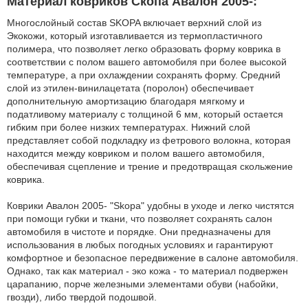
Материал ковриков Скопа Авалон 2005-:
Многослойный состав SKOPA включает верхний слой из
Экокожи, который изготавливается из термопластичного
полимера, что позволяет легко образовать форму коврика в
соответствии с полом вашего автомобиля при более высокой
температуре, а при охлаждении сохранять форму. Средний
слой из этилен-винилацетата (поролон) обеспечивает
дополнительную амортизацию благодаря мягкому и
податливому материалу с толщиной 6 мм, который остается
гибким при более низких температурах. Нижний слой
представляет собой подкладку из фетрового волокна, которая
находится между ковриком и полом вашего автомобиля,
обеспечивая сцепление и трение и предотвращая скольжение
коврика.
Коврики Авалон 2005- "Skopa" удобны в уходе и легко чистятся
при помощи губки и ткани, что позволяет сохранять салон
автомобиля в чистоте и порядке. Они предназначены для
использования в любых погодных условиях и гарантируют
комфортное и безопасное передвижение в салоне автомобиля.
Однако, так как материал - эко кожа - то материал подвержен
царапанию, порче железными элементами обуви (набойки,
гвозди), либо твердой подошвой.