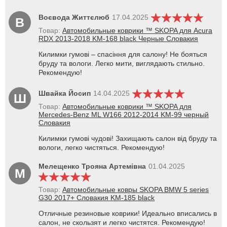
Воєвода Життєлюб
17.04.2025
В
Товар:
Автомобильные коврики ™ SKOPA для Acura
RDX 2013-2018 KM-168 black Черные Словакия
Килимки гумові – спасіння для салону! Не бояться
бруду та вологи. Легко мити, виглядають стильно.
Рекомендую!
Швайка Йосип
14.04.2025
Ш
Товар:
Автомобильные коврики ™ SKOPA для
Mercedes-Benz ML W166 2012-2014 KM-99 черный
Словакия
Килимки гумові чудові! Захищають салон від бруду та
вологи, легко чистяться. Рекомендую!
Мелещенко Трояна Артемівна
01.04.2025
М
Товар:
Автомобильные ковры SKOPA BMW 5 series
G30 2017+ Словакия KM-185 black
Отличные резиновые коврики! Идеально вписались в
салон, не скользят и легко чистятся. Рекомендую!