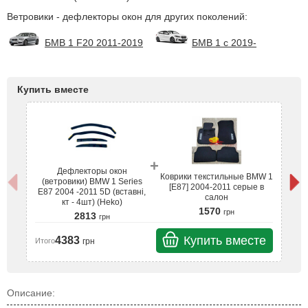
Ветровики - дефлекторы окон для других поколений:
БМВ 1 F20 2011-2019
БМВ 1 с 2019-
Купить вместе
+
Дефлекторы окон
Коврики текстильные BMW 1
(ветровики) BMW 1 Series
[E87] 2004-2011 серые в
Е87 2004 -2011 5D (вставні,
Е
салон
кт - 4шт) (Heko)
1570
грн
2813
грн
Купить вместе
4383
грн
Итого
Ит
Описание: