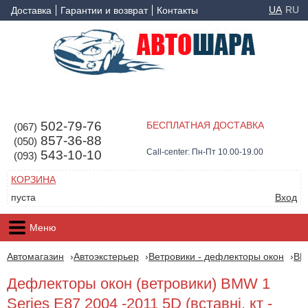
UA
RU
Доставка
Гарантии и возврат
Контакты
502-79-76
БЕСПЛАТНАЯ ДОСТАВКА
(067)
857-36-88
(050)
Call-center: Пн-Пт 10.00-19.00
543-10-10
(093)
КОРЗИНА
пуста
Вход
Меню
Автомагазин
Автоэкстерьер
Ветровики - дефлекторы окон
B
Дефлекторы окон (ветровики) BMW 1
Series Е87 2004 -2011 5D (вставні, кт -