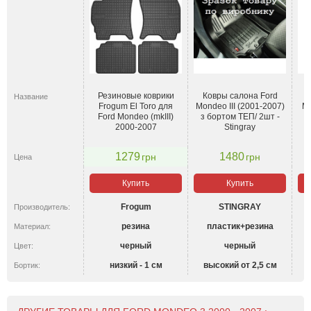
Резиновые коврики
Ковры салона Ford
Название
Frogum El Toro для
Mondeo III (2001-2007)
Mo
Ford Mondeo (mkIII)
з бортом ТЕП/ 2шт -
2000-2007
Stingray
1279
1480
грн
грн
Цена
Купить
Купить
Frogum
STINGRAY
Производитель:
резина
пластик+резина
Материал:
черный
черный
Цвет:
низкий - 1 см
высокий от 2,5 см
Бортик: