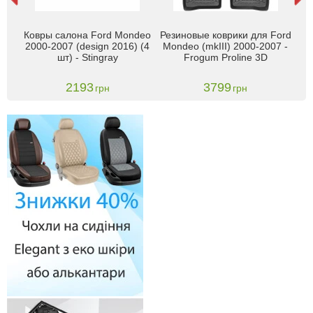
deo
Ковры салона Ford Mondeo
Резиновые коврики для Ford
К
м
2000-2007 (design 2016) (4
Mondeo (mkIII) 2000-2007 -
шт) - Stingray
Frogum Proline 3D
2193
3799
грн
грн