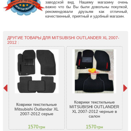
заводской вид. Нашему магазину очень
важно что бы Вы были довольны покупкой,
рекомендовали друзьям как отличный,
качественный, приятный и удобный магазин.
ДРУГИЕ ТОВАРЫ ДЛЯ MITSUBISHI OUTLANDER XL 2007-
2012 :
Коврики текстильные
Коврики текстильные
Т
MITSUBISHI OUTLANDER
Mitsubishi Outlandar XL
Mi
 XL
XL 2007-2012 черные в
2007-2012 серые
o)
салон
1570
1570
грн
грн