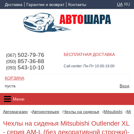
UA
RU
Доставка
Гарантии и возврат
Контакты
502-79-76
БЕСПЛАТНАЯ ДОСТАВКА
(067)
857-36-88
(050)
Call-center: Пн-Пт 10.00-19.00
543-10-10
(093)
КОРЗИНА
пуста
Вход
Меню
Автомагазин
Автоинтерьер
Чехлы на сиденья
Mitsubishi
Mit
Чехлы на сиденья Mitsubishi Outlender XL
- серия AM-L (без декоративной строчки)-