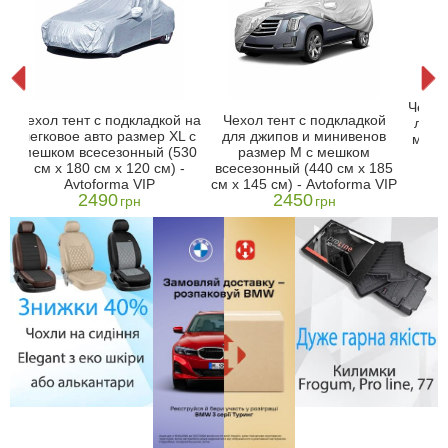
r
Чехол
Чехол тент с подкладкой на
Чехол тент с подкладкой
6
легк
легковое авто размер XL с
для джипов и минивенов
мешк
мешком всесезонный (530
размер M с мешком
см 
см x 180 см x 120 см) -
всесезонный (440 см x 185
Avtoforma VIP
см x 145 см) - Avtoforma VIP
2490
2450
грн
грн