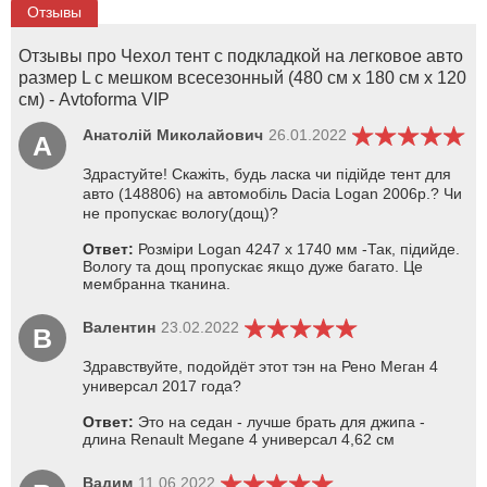
Отзывы
Отзывы про Чехол тент с подкладкой на легковое авто
размер L с мешком всесезонный (480 см x 180 см x 120
см) - Avtoforma VIP
Анатолій Миколайович
26.01.2022
А
Здрастуйте! Скажіть, будь ласка чи підійде тент для
авто (148806) на автомобіль Dacia Logan 2006р.? Чи
не пропускає вологу(дощ)?
Ответ:
Розміри Logan 4247 x 1740 мм -Так, підийде.
Вологу та дощ пропускає якщо дуже багато. Це
мембранна тканина.
Валентин
23.02.2022
В
Здравствуйте, подойдёт этот тэн на Рено Меган 4
универсал 2017 года?
Ответ:
Это на седан - лучше брать для джипа -
длина Renault Megane 4 универсал 4,62 см
Вадим
11.06.2022