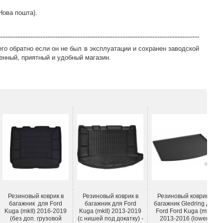
Нова пошта).
го обратно если он не был в эксплуатации и сохранен заводской
енный, приятный и удобный магазин.
Резиновый коврик в
Резиновый коврик в
Резиновый коврик в
багажник для Ford
багажник для Ford
багажник Gledring для
Kuga (mkII) 2016-2019
Kuga (mkII) 2013-2019
Ford Ford Kuga (mkII)
(без доп. грузовой
(с нишей под докатку) -
2013-2016 (lower)