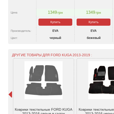
1349
1349
грн
грн
Цена
Купить
Купить
EVA
EVA
Производитель:
черный
бежевый
Цвет:
ДРУГИЕ ТОВАРЫ ДЛЯ FORD KUGA 2013-2019 :
uga с
Коврики текстильные FORD KUGA
Коврики текстильн
m
2013-2016 серые в салон
2013-2016 черны