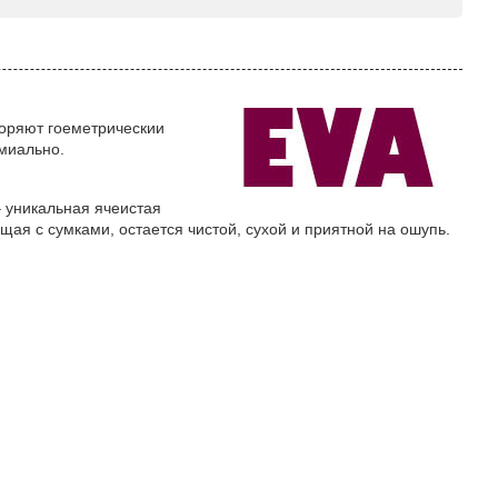
торяют гоеметрическии
емиально.
– уникальная ячеистая
щая с сумками, остается чистой, сухой и приятной на ошупь.