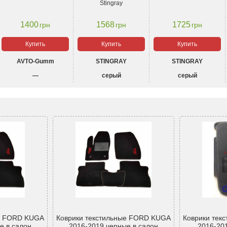
Stingray
1400
1568
1725
грн
грн
грн
Купить
Купить
Купить
AVTO-Gumm
STINGRAY
STINGRAY
—
серый
серый
ые FORD KUGA
Коврики текстильные FORD KUGA
Коврики тек
е в салон
2016-2019 черные в салон
2016-20