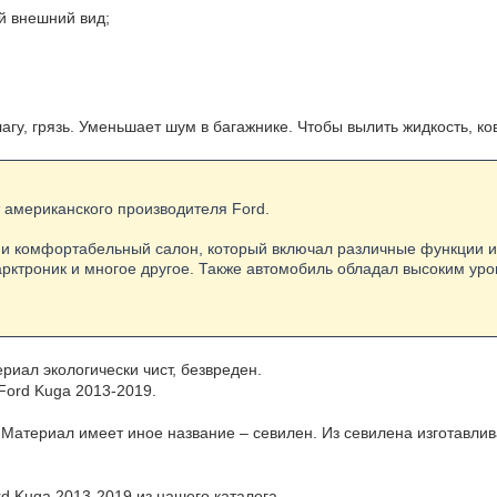
й внешний вид;
агу, грязь. Уменьшает шум в багажнике. Чтобы вылить жидкость, к
т американского производителя Ford.
 и комфортабельный салон, который включал различные функции и 
 парктроник и многое другое. Также автомобиль обладал высоким 
иал экологически чист, безвреден.
Ford Kuga 2013-2019.
 Материал имеет иное название – севилен. Из севилена изготавлив
rd Kuga 2013-2019
из нашего каталога