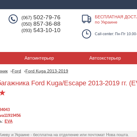
502-79-76
БЕСПЛАТНАЯ ДОСТ
(067)
по Украине
857-36-88
(050)
543-10-10
(093)
Call-center: Пн-Пт 10.00
Автоинтерьер
Автоэкстерьер
жник
Ford
Ford Kuga 2013-2019
агажника Ford Kuga/Escape 2013-2019 гг. (E
84043
va11919456
ль:
EVA
Киеву и Украине - бесплатна на отделение или почтомат Нова пошта.