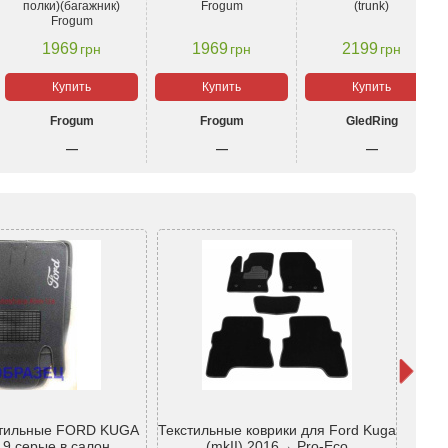
полки)(багажник)
Frogum
(trunk)
Frogum
1969
1969
2199
грн
грн
грн
Купить
Купить
Купить
Frogum
Frogum
GledRing
—
—
—
стильные FORD KUGA
Текстильные коврики для Ford Kuga
Текст
19 серые в салон
(mkII) 2016→ Pro-Eco