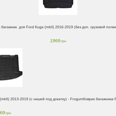
 багажник для Ford Kuga (mkII) 2016-2019 (без доп. грузовой полк
1969
грн
(mkII) 2013-2019 (с нишей под докатку) - Frogum
Коврик багажника F
69
грн