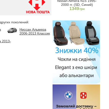
Nissan Almera N15 1995-
D,
2000 гг. (SD,
2000
2000 гг. (SD, Синий)
й)
Коричневый)
1349
1349
грн
н
грн
 других поколений:
а
Ниссан Альмера
2006-2013 Классик
 2013-