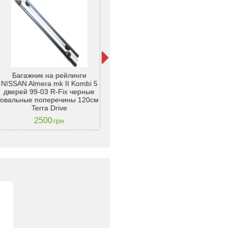
NIS
Багажник на рейлинги
Багажник на рейлинги
д
NISSAN Almera mk II Kombi 5
NISSAN Almera mk II Kombi 5
дверей 99-03 R-Fix черные
дверей 99-03 R-Fix Aero
овальные поперечины 120см
алюминиевые овальные
по
Terra Drive
поперечины (замки) 120см
2500
грн
Terra Drive