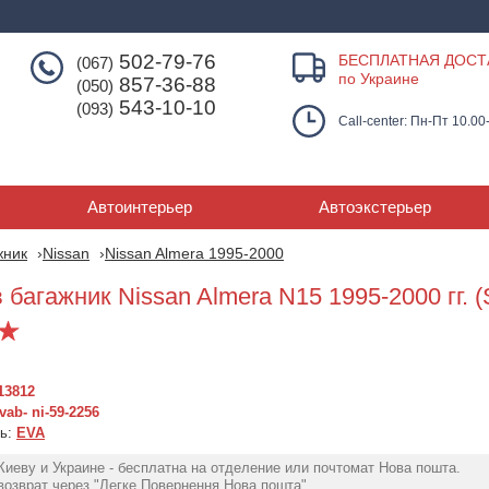
502-79-76
БЕСПЛАТНАЯ ДОСТ
(067)
по Украине
857-36-88
(050)
543-10-10
(093)
Call-center: Пн-Пт 10.00
Автоинтерьер
Автоэкстерьер
жник
Nissan
Nissan Almera 1995-2000
 багажник Nissan Almera N15 1995-2000 гг. 
13812
ab- ni-59-2256
ль:
EVA
Коврик в багажник
Коврик в багажник
Коврик в баг
Киеву и Украине - бесплатна на отделение или почтомат Нова пошта.
Nissan Almera N15 1995-
Nissan Almera N15 1995-
Nissan Almera N
озврат через "Легке Повернення Нова пошта".