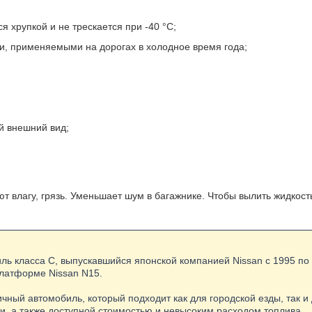
я хрупкой и не трескается при -40 °С;
и, применяемыми на дорогах в холодное время года;
й внешний вид;
 влагу, грязь. Уменьшает шум в багажнике. Чтобы вылить жидкост
иль класса C, выпускавшийся японской компанией Nissan с 1995 по
платформе Nissan N15.
чный автомобиль, который подходит как для городской езды, так и
и, а также доступной стоимостью и невысоким расходом топлива.