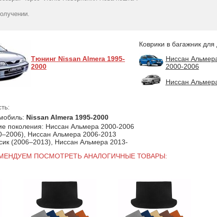
2000 гг. (SD, Бежевый)
2000 гг. (SD, Бежевый)
2000 гг. (S
1349
1349
Коричневы
грн
грн
получении.
1349
гр
Коврики в багажник для
Тюнинг Nissan Almera 1995-
Ниссан Альмер
2000
2000-2006
Ниссан Альмера
ть:
мобиль:
Nissan Almera 1995-2000
ие поколения: Ниссан Альмера 2000-2006
0–2006), Ниссан Альмера 2006-2013
сик (2006–2013), Ниссан Альмера 2013-
ОМЕНДУЕМ ПОСМОТРЕТЬ АНАЛОГИЧНЫЕ ТОВАРЫ: