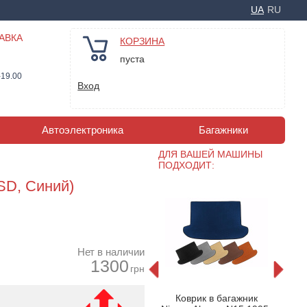
UA
RU
АВКА
КОРЗИНА
пуста
-19.00
Вход
Автоэлектроника
Багажники
ДЛЯ ВАШЕЙ МАШИНЫ
ПОДХОДИТ:
(SD, Синий)
Нет в наличии
1300
грн
ажник
Коврик в багажник
Ко
Коврик в багажник
15 1995-
Nissan Almera N15 1995-
Nissa