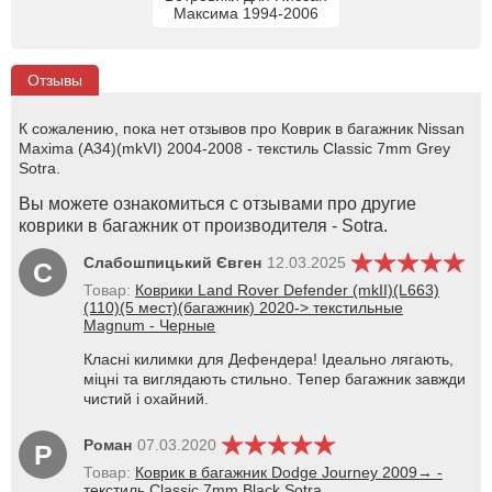
Максима 1994-2006
Отзывы
К сожалению, пока нет отзывов про Коврик в багажник Nissan
Maxima (A34)(mkVI) 2004-2008 - текстиль Classic 7mm Grey
Sotra.
Вы можете ознакомиться с отзывами про другие
коврики в багажник от производителя - Sotra.
Слабошпицький Євген
12.03.2025
С
Товар:
Коврики Land Rover Defender (mkII)(L663)
(110)(5 мест)(багажник) 2020-> текстильные
Magnum - Черные
Класні килимки для Дефендера! Ідеально лягають,
міцні та виглядають стильно. Тепер багажник завжди
чистий і охайний.
Роман
07.03.2020
Р
Товар:
Коврик в багажник Dodge Journey 2009→ -
текстиль Classic 7mm Black Sotra