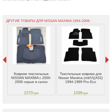
ДРУГИЕ ТОВАРЫ ДЛЯ NISSAN MAXIMA 1994-2006 :
san
Коврики текстильные
Текстильные коврики для
Т
00
NISSAN MAXIMA с 2000-
Nissan Maxima (mkIV)(A32)
Ni
без
2006 серые в салон
1994-1999 Pro-Eco
1570
1099
грн
грн