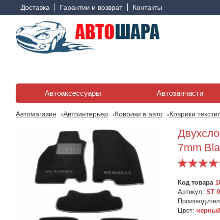
Доставка
Гарантии и возврат
Контакты
Автоаксессуары
Автозапчасти
Автомагазин
Автоинтерьер
Коврики в авто
Коврики тексти
Двухслой
7mm Bla
Код товара
1
Артикул:
ST 0
Производите
Цвет:
черны