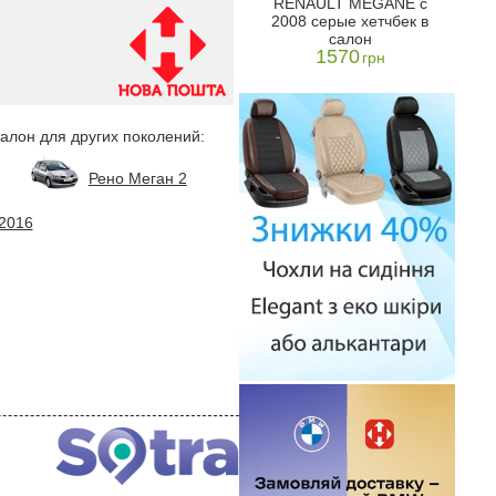
RENAULT MEGANE с
) 2008-
(универсал)(mkIII) 2008-
2008
2008 серые хетчбек в
Eco
2016 Pro-Eco
салон
1099
н
грн
1570
грн
салон для других поколений:
Рено Меган 2
 2016