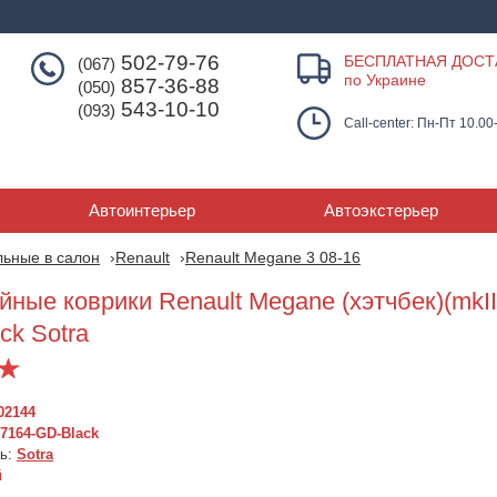
502-79-76
БЕСПЛАТНАЯ ДОСТ
(067)
по Украине
857-36-88
(050)
543-10-10
(093)
Call-center: Пн-Пт 10.00
Автоинтерьер
Автоэкстерьер
льные в салон
Renault
Renault Megane 3 08-16
ные коврики Renault Megane (хэтчбек)(mkIII
ck Sotra
02144
7164-GD-Black
ль:
Sotra
Коврики текстильные
Коврики текстильные
Текстильные к
й
RENAULT MEGANE с
RENAULT MEGANE с
для Renault 