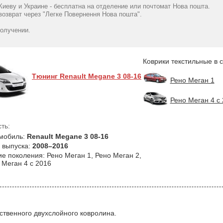
2008 универсал черные
2008 универсал серые в
(хэтчбек)(mkIII
Киеву и Украине - бесплатна на отделение или почтомат Нова пошта.
в салон
салон
2016 Pro-
озврат через "Легке Повернення Нова пошта".
1570
1570
1099
грн
грн
гр
получении.
Коврики текстильные в 
Тюнинг Renault Megane 3 08-16
Рено Меган 1
Рено Меган 4 с
ть:
мобиль:
Renault Megane 3 08-16
 выпуска:
2008–2016
ие поколения: Рено Меган 1, Рено Меган 2,
 Меган 4 с 2016
ественного двухслойного ковролина.