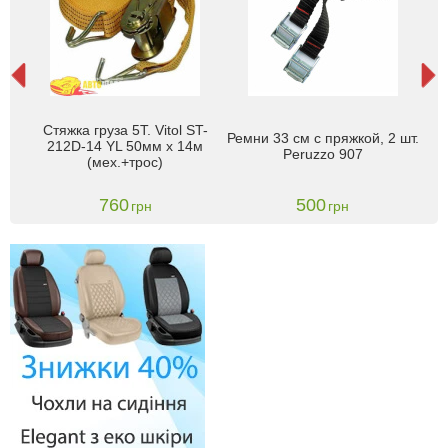
T-
Стяжка груза 5Т. Vitol ST-
С
Ремни 33 см с пряжкой, 2 шт.
(в
212D-14 YL 50мм х 14м
212
Peruzzo 907
(мех.+трос)
760
500
грн
грн