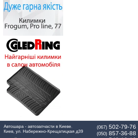
502-79-76
Автошара - автозапчасти в Киеве.
(067)
Киев, ул. Набережно-Крещатицкая д39
857-36-88
(050)