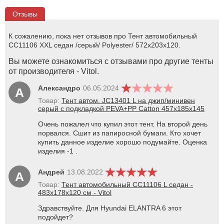
Отзывы
К сожалению, пока нет отзывов про Тент автомобильный
CC11106 XXL седан /серый/ Polyester/ 572х203х120.
Вы можете ознакомиться с отзывами про другие тенты
от производителя - Vitol.
Александро
06.05.2024
А
Товар:
Тент автом. JC13401 L на джип/минивен
серый с подкладкой PEVA+PP Catton 457х185х145
Очень пожалел что купил этот тент. На второй день
порвался. Сшит из папиросной бумаги. Кто хочет
купить данное изделие хорошо подумайте. Оценка
изделия -1 .
Андрей
13.08.2022
А
Товар:
Тент автомобильный CC11106 L седан -
483х178х120 см - Vitol
Здравствуйте. Для Hyundai ELANTRA 6 этот
подойдет?