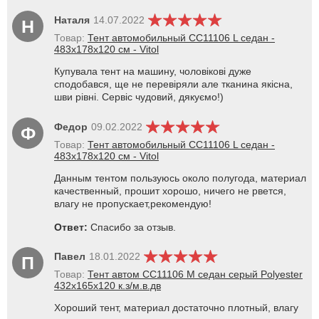
Наталя
14.07.2022
Н
Товар:
Тент автомобильный CC11106 L седан -
483х178х120 см - Vitol
Купувала тент на машину, чоловікові дуже
сподобався, ще не перевіряли але тканина якісна,
шви рівні. Сервіс чудовий, дякуємо!)
Федор
09.02.2022
Ф
Товар:
Тент автомобильный CC11106 L седан -
483х178х120 см - Vitol
Данным тентом пользуюсь около полугода, материал
качественный, прошит хорошо, ничего не рвется,
влагу не пропускает,рекомендую!
Ответ:
Спасибо за отзыв.
Павел
18.01.2022
П
Товар:
Тент автом CC11106 M седан серый Polyester
432х165х120 к.з/м.в.дв
Хороший тент, материал достаточно плотный, влагу