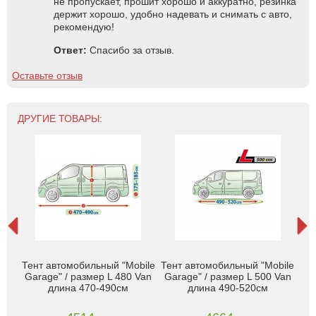
не пропускает, прошит хорошо и аккуратно, резинка
держит хорошо, удобно надевать и снимать с авто,
рекомендую!
Ответ:
Спасибо за отзыв.
Оставьте отзыв
ДРУГИЕ ТОВАРЫ:
Тент автомобильный "Mobile
Тент автомобильный "Mobile
й с
Garage" / размер L 480 Van
Garage" / размер L 500 Van
C
длина 470-490см
длина 490-520см
з