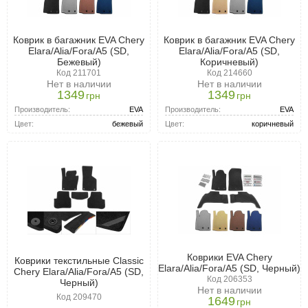
Коврик в багажник EVA Chery
Коврик в багажник EVA Chery
Elara/Alia/Fora/A5 (SD,
Elara/Alia/Fora/A5 (SD,
Бежевый)
Коричневый)
Код 211701
Код 214660
Нет в наличии
Нет в наличии
1349
1349
грн
грн
Производитель:
EVA
Производитель:
EVA
Цвет:
бежевый
Цвет:
коричневый
Коврики EVA Chery
Коврики текстильные Classic
Elara/Alia/Fora/A5 (SD, Черный)
Chery Elara/Alia/Fora/A5 (SD,
Код 206353
Черный)
Нет в наличии
Код 209470
1649
грн