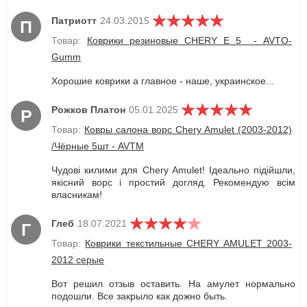
Патриотт
24.03.2015
П
Товар:
Коврики резиновые CHERY Е 5 - AVTO-
Gumm
Хорошие коврики а главное - наше, украинское...
Рожков Платон
05.01.2025
Р
Товар:
Ковры салона ворс Chery Amulet (2003-2012)
/Чёрные 5шт - AVTM
Чудові килими для Chery Amulet! Ідеально підійшли,
якісний ворс і простий догляд. Рекомендую всім
власникам!
Глеб
18.07.2021
Г
Товар:
Коврики текстильные CHERY AMULET 2003-
2012 серые
Вот решил отзыв оставить. На амулет нормально
подошли. Все закрыло как дожно быть.