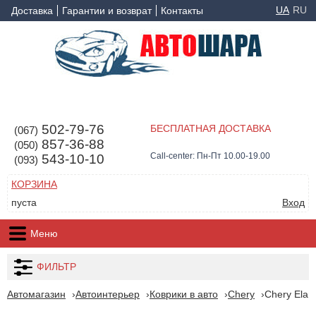
UA
RU
Доставка
Гарантии и возврат
Контакты
502-79-76
БЕСПЛАТНАЯ ДОСТАВКА
(067)
857-36-88
(050)
Call-center: Пн-Пт 10.00-19.00
543-10-10
(093)
КОРЗИНА
пуста
Вход
Меню
ФИЛЬТР
Автомагазин
Автоинтерьер
Коврики в авто
Chery
Chery Elar