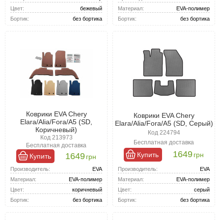
Материал:
EVA-полимер
Цвет:
бежевый
Бортик:
без бортика
Бортик:
без бортика
Коврики EVA Chery
Коврики EVA Chery
Elara/Alia/Fora/A5 (SD,
Elara/Alia/Fora/A5 (SD, Серый)
Коричневый)
Код 224794
Код 213973
Бесплатная доставка
Бесплатная доставка
1649
Купить
грн
1649
Купить
грн
Производитель:
EVA
Производитель:
EVA
Материал:
EVA-полимер
Материал:
EVA-полимер
Цвет:
серый
Цвет:
коричневый
Бортик:
без бортика
Бортик:
без бортика