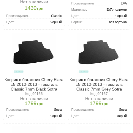
Нет в наличии
Производитель:
EVA
1430
грн
Материал:
EVA-полимер
Производитель:
Classic
Цвет:
черный
Цвет:
черный
Бортик:
без бортика
Коврик в багажник Chery Elara
Коврик в багажник Chery Elara
E5 2010-2013 - текстиль
E5 2010-2013 - текстиль
Classic 7mm Black Sotra
Classic 7mm Grey Sotra
Код 99166
Код 99167
Нет в наличии
Нет в наличии
1799
1799
грн
грн
Производитель:
Sotra
Производитель:
Sotra
Цвет:
черный
Цвет:
серый