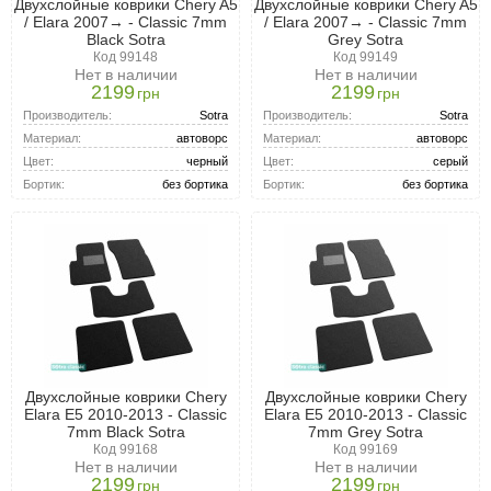
Двухслойные коврики Chery A5
Двухслойные коврики Chery A5
/ Elara 2007→ - Classic 7mm
/ Elara 2007→ - Classic 7mm
Black Sotra
Grey Sotra
Код 99148
Код 99149
Нет в наличии
Нет в наличии
2199
2199
грн
грн
Производитель:
Sotra
Производитель:
Sotra
Материал:
автоворс
Материал:
автоворс
Цвет:
черный
Цвет:
серый
Бортик:
без бортика
Бортик:
без бортика
Двухслойные коврики Chery
Двухслойные коврики Chery
Elara E5 2010-2013 - Classic
Elara E5 2010-2013 - Classic
7mm Black Sotra
7mm Grey Sotra
Код 99168
Код 99169
Нет в наличии
Нет в наличии
2199
2199
грн
грн