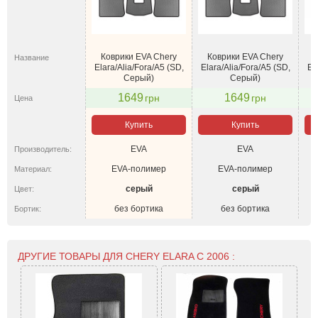
Коврики EVA Chery
Коврики EVA Chery
Название
Elara/Alia/Fora/A5 (SD,
Elara/Alia/Fora/A5 (SD,
El
Серый)
Серый)
1649
1649
грн
грн
Цена
Купить
Купить
EVA
EVA
Производитель:
EVA-полимер
EVA-полимер
Материал:
серый
серый
Цвет:
без бортика
без бортика
Бортик:
ДРУГИЕ ТОВАРЫ ДЛЯ CHERY ELARA С 2006 :