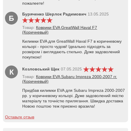
пожалеете!
Буряченко Шерлок Радимович
13.05.2025
Б
Товар:
Коврики EVA GreatWall Haval F7
(Коричневый)
Килимки EVA для GreatWall Haval F7 в коричневому
кольорі - просто чудові! Ідеально підходять за
розміром і виглядають стильно. Дуже задоволений
покупкою!
Козловський Щек
07.05.2025
К
Товар:
Коврики EVA Subaru Impreza 2000-2007 гг.
(Коричневый)
Придбав килимки EVA для Subaru Impreza 2000-2007
рр. у коричневому кольорі. Дуже задоволений якістю
матеріалу та точністю прилягання. Швидка доставка
Новою поштою теж приємно вразила!
Оставьте отзыв