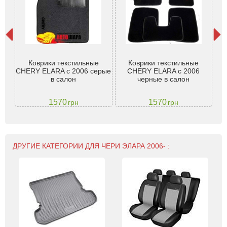
-)
Коврики текстильные
Коврики текстильные
Че
и
CHERY ELARA с 2006 серые
CHERY ELARA с 2006
sa
в салон
черные в салон
Э
1570
1570
грн
грн
ДРУГИЕ КАТЕГОРИИ ДЛЯ ЧЕРИ ЭЛАРА 2006- :