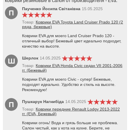
коврики резиновые в салон от производителя - Eva.
Паученко Йосипа Світанівна
15.05.2025
П
Товар:
Коврики EVA Toyota Land Cruiser Prado 120 (2
ряда, бежевые)
Коврики EVA для моего Land Cruiser Prado 120 -
отличный выбор! Бежевый цвет идеально подходит,
качество на высоте.
Шерлок
14.05.2025
Ш
Товар:
Коврики EVA Honda Civic седан VII 2001-2006
гг. (Бежевый)
Коврики EVA для моего Civic - супер! Бежевые,
подходят идеально. Удобство и стиль на высоте.
Рекомендую!
Пушкарук Нагнибіда
14.05.2025
П
Товар:
Коврики передние Renault Lodgy 2013-2022
гг. (EVA, Бежевый)
Коврики огонь! Вода и грязь больше не проблема.
Салон чистый, как у кота на кухне. Берите, не