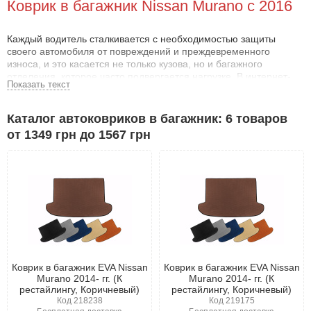
Коврик в багажник Nissan Murano с 2016
Каждый водитель сталкивается с необходимостью защиты
своего автомобиля от повреждений и преждевременного
износа, и это касается не только кузова, но и багажного
отделения, которое часто подвергается нагрузке. В интернет-
Показать текст
магазине АвтоШара вы можете приобрести коврик в багажник
Ниссан Мурано по доступной цене.
Каталог автоковриков в багажник: 6 товаров
Продукция отличается отличным качеством и доступна для
от 1349 грн до 1567 грн
любого владельца автомобиля. Ассортимент товара достаточно
широк и разнообразен.
Коврик в багажник Ниссан Мурано
Коврик для багажника Ниссан Мурано - это не просто полезный
аксессуар, а обязательная деталь для вашего автомобиля. Он
эффективно защищает багажник от грязи, возможной коррозии
и механических повреждений, а также выполняет декоративную
функцию.
Коврик в багажник EVA Nissan
Коврик в багажник EVA Nissan
Кроме того, коврик помогает обновить внешний вид вашего
Murano 2014- гг. (К
Murano 2014- гг. (К
автомобиля, подчеркивая вкус владельца. Поэтому при выборе
рестайлингу, Коричневый)
рестайлингу, Коричневый)
важно уделить внимание нескольким аспектам.
Код 218238
Код 219175