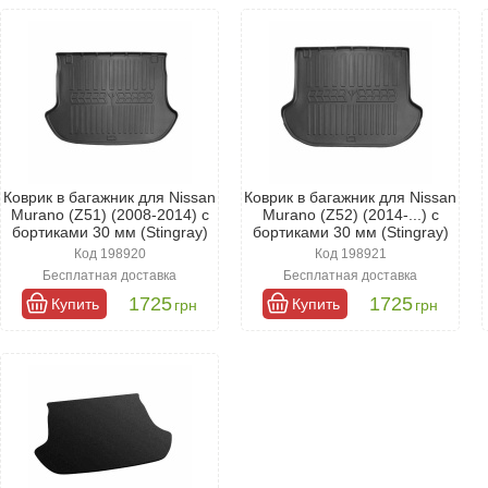
рано 2009- - это не просто полезный аксессуар, а обязательная 
оррозии и механических повреждений, а также выполняет декорати
новить внешний вид вашего автомобиля, подчеркивая вкус владель
и покупке:
ля максимальной эффективности необходимо выбирать коврики, к
тименте вы найдете коврики, которые идеально подходят для Нис
Коврик в багажник для Nissan
Коврик в багажник для Nissan
твенные коврики обладают длительным сроком службы и надежност
Murano (Z51) (2008-2014) с
Murano (Z52) (2014-...) с
териалов с применением современных технологий, что гарантирует
бортиками 30 мм (Stingray)
бортиками 30 мм (Stingray)
Код 198920
Код 198921
Бесплатная доставка
Бесплатная доставка
1725
1725
Купить
Купить
грн
грн