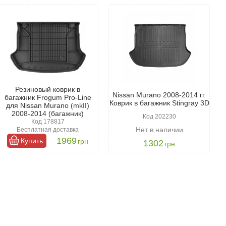
деталь для вашего автомобиля. Он эффективно защищает
вную функцию.
ца. Поэтому при выборе важно уделить внимание нескольким
оторые были специально разработаны для вашей модели
сан Мурано 2009- и обеспечат максимальную защиту.
Резиновый коврик в
Nissan Murano 2008-2014 гг.
ью. Все товары, представленные в нашем магазине,
багажник Frogum Pro-Line
Коврик в багажник Stingray 3D
для Nissan Murano (mkII)
 высокое качество.
2008-2014 (багажник)
Код 202230
Код 178817
Нет в наличии
Бесплатная доставка
1969
Купить
грн
1302
грн