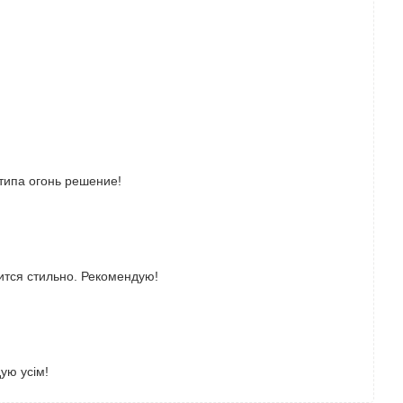
 типа огонь решение!
рится стильно. Рекомендую!
дую усім!