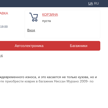
UA
RU
АВКА
КОРЗИНА
пуста
-19.00
Вход
Автоэлектроника
Багажники
16
евременного износа, и это касается не только кузова, но и
ете приобрести коврик в багажник Ниссан Мурано 2009- по
ент товара достаточно широк и разнообразен.