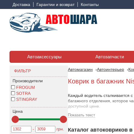
Доставка
Гарантии и возврат
Контакты
Автоаксессуары
Автозапчасти
Автомагазин
Автоинтерьер
Ко
ФИЛЬТР
Коврик в багажник Ni
Производители
FROGUM
SOTRA
Каждый водитель сталкивается с
STINGRAY
багажного отделения, которое ч
доступной цене.
Цена
Показать текст
Продукция отличается отличным 
Коврик в багажник Нисс
-
грн.
Каталог автоковриков в 