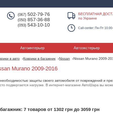
502-79-76
БЕСПЛАТНАЯ ДОСТ
(067)
по Украине
857-36-88
(050)
543-10-10
(093)
Call-center: Пн-Пт 10.00
Автоинтерьер
Автоэкстерьер
врики в авто
Коврики в багажник
Nissan
Nissan Murano 2009-20
ssan Murano 2009-2016
 необходимостью защиты своего автомобиля от повреждений и прежд
асто подвергается нагрузке. В интернет-магазине АвтоШара вы мож
качеством и доступна для любого владельца автомобиля. Ассортим
ан Мурано 2009-
багажник: 7 товаров от 1302 грн до 3059 грн