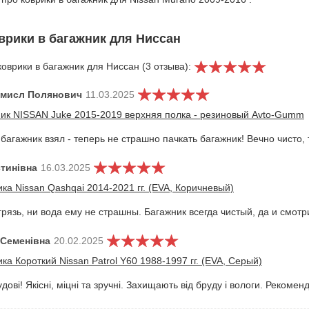
врики в багажник для Ниссан
оврики в багажник для Ниссан (3 отзыва):
мисл Полянович
11.03.2025
ник NISSAN Juke 2015-2019 верхняя полка - резиновый Avto-Gumm
 багажник взял - теперь не страшно пачкать багажник! Вечно чисто,
стинівна
16.03.2025
ка Nissan Qashqai 2014-2021 гг. (EVA, Коричневый)
грязь, ни вода ему не страшны. Багажник всегда чистый, да и смот
Семенівна
20.02.2025
ка Короткий Nissan Patrol Y60 1988-1997 гг. (EVA, Серый)
ові! Якісні, міцні та зручні. Захищають від бруду і вологи. Рекомен