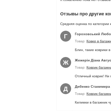
Отзывы про другие ко
Средняя оценка по категории к
Гороховський Любо
Г
Товар:
Ковер в багаж
Блин, такие коврики в
Жежерін Діана Авгу
Ж
Товар:
Коврик багажни
Отличный коврик! Ни 
Дибенко Станимира 
Д
Товар:
Коврик багажни
Килимки в багажник чуд